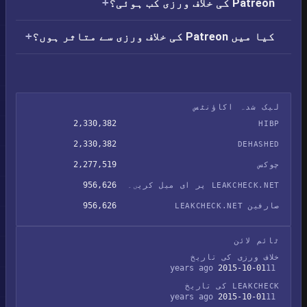
Patreon کی خلاف ورزی کب ہوئی؟
کیا میں Patreon کی خلاف ورزی سے متاثر ہوں؟
لیک شدہ اکاؤنٹس
2,330,382
HIBP
2,330,382
DEHASHED
2,277,519
چوکس
956,626
LEAKCHECK.NET پر ای میل کریں۔
956,626
صارفین LEAKCHECK.NET
ٹائم لائن
خلاف ورزی کی تاریخ
2015-10-01
11 years ago
LEAKCHECK کی تاریخ
2015-10-01
11 years ago