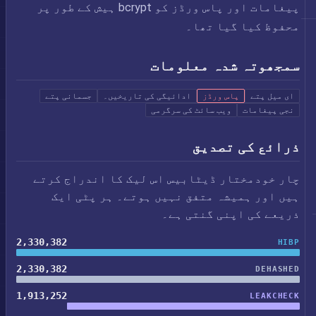
پیغامات اور پاس ورڈز کو bcrypt ہیش کے طور پر
محفوظ کیا گیا تھا۔
سمجھوتہ شدہ معلومات
ای میل پتے
پاس ورڈز
ادائیگی کی تاریخیں۔
جسمانی پتے
نجی پیغامات
ویب سائٹ کی سرگرمی
ذرائع کی تصدیق
چار خودمختار ڈیٹابیس اس لیک کا اندراج کرتے
ہیں اور ہمیشہ متفق نہیں ہوتے۔ ہر پٹی ایک
ذریعے کی اپنی گنتی ہے۔
2,330,382
HIBP
2,330,382
DEHASHED
1,913,252
LEAKCHECK