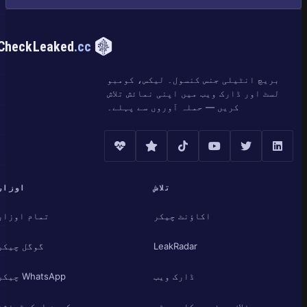
CheckLeaked
.cc
بریچ انٹیلی جنس کنسول۔ لیکس، کومبو
لسٹ اور ڈارک ویب میں اپنی نمائش تلاش
کریں — حملہ آوروں سے پہلے۔
تلاش
اوزار
اکاؤنٹ چیکر
تمام اوزار
LeakRadar
گوگل چیکر
ڈارک ویب
WhatsApp چیکر
خلاف ورزیوں کا رجسٹر
کروم ایکسٹینشن