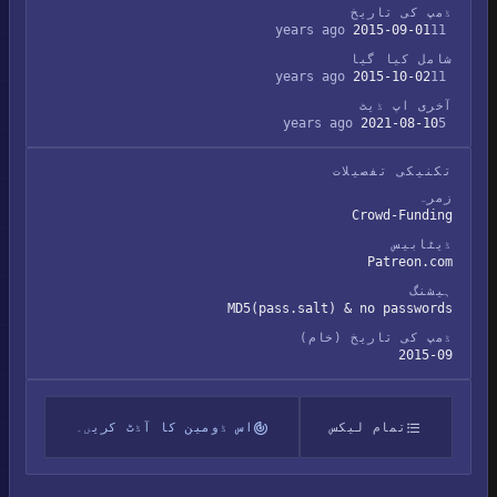
ڈمپ کی تاریخ
2015-09-01
11 years ago
شامل کیا گیا
2015-10-02
11 years ago
آخری اپ ڈیٹ
2021-08-10
5 years ago
تکنیکی تفصیلات
زمرہ
Crowd-Funding
ڈیٹابیس
Patreon.com
ہیشنگ
MD5(pass.salt) & no passwords
ڈمپ کی تاریخ (خام)
2015-09
تمام لیکس
اس ڈومین کا آڈٹ کریں۔