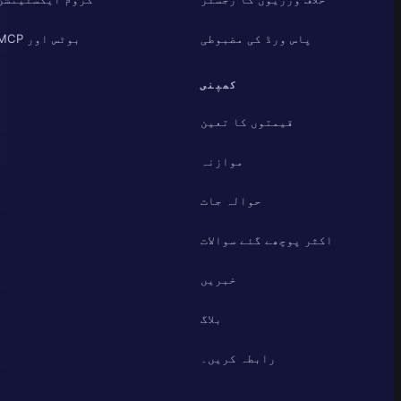
پاس ورڈ کی مضبوطی
بوٹس اور MCP
کمپنی
قیمتوں کا تعین
موازنہ
حوالہ جات
اکثر پوچھے گئے سوالات
خبریں
بلاگ
رابطہ کریں۔