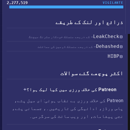
2,277,519
VIGILANTE
ذرائع اور لنک کے طریقے
LeakCheck
— کے ذریعے منسلک خودکار سٹرنگ میچنگ
Dehashed
— کے ذریعے منسلک ڈومین کی مماثلت
HIBP
اکثر پوچھے گئے سوالات
Patreon کی خلاف ورزی میں کیا لیک ہوا؟
Patreon کی خلاف ورزی بے نقاب ہوئی: ای میل پتے،
پاس ورڈز، ادائیگی کی تاریخیں۔، جسمانی پتے،
نجی پیغامات، اور ویب سائٹ کی سرگرمی۔