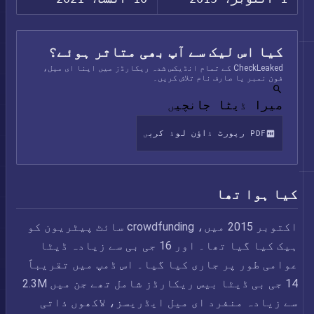
کیا اس لیک سے آپ بھی متاثر ہوئے؟
CheckLeaked کے تمام انڈیکس شدہ ریکارڈز میں اپنا ای میل،
فون نمبر یا صارف نام تلاش کریں۔
میرا ڈیٹا جانچیں
PDF رپورٹ ڈاؤن لوڈ کریں
کیا ہوا تھا
اکتوبر 2015 میں، crowdfunding سائٹ پیٹریون کو
ہیک کیا گیا تھا۔ اور 16 جی بی سے زیادہ ڈیٹا
عوامی طور پر جاری کیا گیا۔ اس ڈمپ میں تقریباً
14 جی بی ڈیٹا بیس ریکارڈز شامل تھے جن میں 2.3M
سے زیادہ منفرد ای میل ایڈریسز، لاکھوں ذاتی