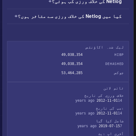
Netlog کی خلاف ورزی کب ہوئی؟
کیا میں Netlog کی خلاف ورزی سے متاثر ہوں؟
لیک شدہ اکاؤنٹس
49,038,354
HIBP
49,038,354
DEHASHED
53,464,285
چوکس
ٹائم لائن
خلاف ورزی کی تاریخ
2012-11-01
14 years ago
ڈمپ کی تاریخ
2012-11-01
14 years ago
شامل کیا گیا
2019-07-15
7 years ago
آخری اپ ڈیٹ