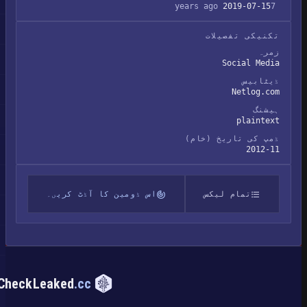
2019-07-15
7 years ago
تکنیکی تفصیلات
زمرہ
Social Media
ڈیٹابیس
Netlog.com
ہیشنگ
plaintext
ڈمپ کی تاریخ (خام)
2012-11
تمام لیکس
اس ڈومین کا آڈٹ کریں۔
CheckLeaked
.cc