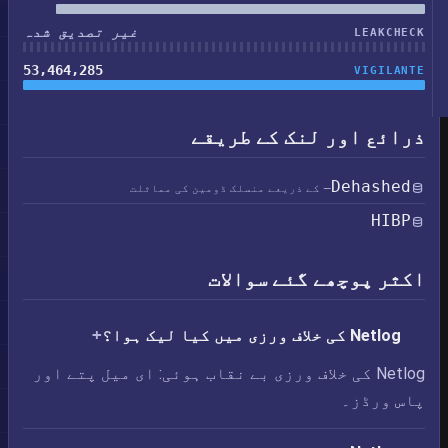
غیر تصدیق شدہ
LEAKCHECK
53,464,285
VIGILANTE
ذرائع اور لنک کے طریقے
Dehashed
— کے ذریعے منسلک ڈومین کی مماثلت
HIBP
اکثر پوچھے گئے سوالات
Netlog کی خلاف ورزی میں کیا لیک ہوا؟
Netlog کی خلاف ورزی بے نقاب ہوئی: ای میل پتے اور
پاس ورڈز۔