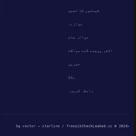
قیمتوں کا تعین
موازنہ
حوالہ جات
اکثر پوچھے گئے سوالات
خبریں
بلاگ
رابطہ کریں۔
bg vector — starline / freepik
CheckLeaked.cc © 2026
▸