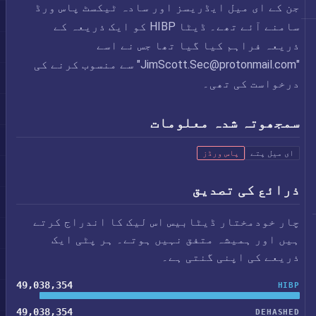
جن کے ای میل ایڈریسز اور سادہ ٹیکسٹ پاس ورڈ
سامنے آئے تھے۔ ڈیٹا HIBP کو ایک ذریعہ کے
ذریعہ فراہم کیا گیا تھا جس نے اسے
"
JimScott.Sec@protonmail.com
" سے منسوب کرنے کی
درخواست کی تھی۔
سمجھوتہ شدہ معلومات
ای میل پتے
پاس ورڈز
ذرائع کی تصدیق
چار خودمختار ڈیٹابیس اس لیک کا اندراج کرتے
ہیں اور ہمیشہ متفق نہیں ہوتے۔ ہر پٹی ایک
ذریعے کی اپنی گنتی ہے۔
49,038,354
HIBP
49,038,354
DEHASHED