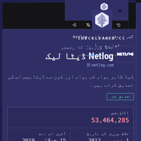
کلاسک سائٹ
گھر
/
خلاف ورزیاں
/
Netlog
CHECKLEAKED.CC
لوڈ ہو رہا ہے۔
خلاف ورزیوں کا رجسٹر
Netlog ڈیٹا لیک
netlog.com
کیا ظاہر ہوا، کب ہوا، اور کون سے ڈیٹابیس اس کی
تصدیق کرتے ہیں۔
تصدیق شدہ
اکاؤنٹس
53,464,285
خلاف ورزی کی تاریخ
آخری اپ ڈیٹ
1 نومبر، 2012
15 جولائی، 2019