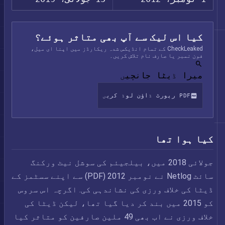
کیا اس لیک سے آپ بھی متاثر ہوئے؟
CheckLeaked کے تمام انڈیکس شدہ ریکارڈز میں اپنا ای میل،
فون نمبر یا صارف نام تلاش کریں۔
میرا ڈیٹا جانچیں
PDF رپورٹ ڈاؤن لوڈ کریں
کیا ہوا تھا
جولائی 2018 میں، بیلجیئم کی سوشل نیٹ ورکنگ
سائٹ Netlog نے نومبر 2012 (PDF) سے اپنے سسٹمز کے
ڈیٹا کی خلاف ورزی کی نشاندہی کی. اگرچہ اس سروس
کو 2015 میں بند کر دیا گیا تھا، لیکن ڈیٹا کی
خلاف ورزی نے اب بھی 49 ملین صارفین کو متاثر کیا