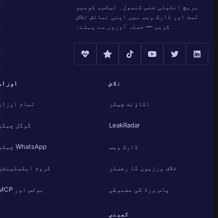
بریچ انٹیلی جنس کنسول۔ لیکس، کومبو
لسٹ اور ڈارک ویب میں اپنی نمائش تلاش
کریں — حملہ آوروں سے پہلے۔
تلاش
اوزار
اکاؤنٹ چیکر
تمام اوزار
LeakRadar
گوگل چیکر
ڈارک ویب
WhatsApp چیکر
خلاف ورزیوں کا رجسٹر
کروم ایکسٹینشن
پاس ورڈ کی مضبوطی
بوٹس اور MCP
کمپنی