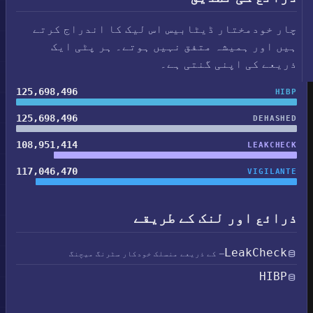
چار خودمختار ڈیٹابیس اس لیک کا اندراج کرتے
ہیں اور ہمیشہ متفق نہیں ہوتے۔ ہر پٹی ایک
ذریعے کی اپنی گنتی ہے۔
125,698,496
HIBP
125,698,496
DEHASHED
108,951,414
LEAKCHECK
117,046,470
VIGILANTE
ذرائع اور لنک کے طریقے
LeakCheck
— کے ذریعے منسلک خودکار سٹرنگ میچنگ
HIBP