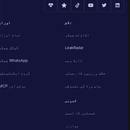
تلاش
اوزار
اکاؤنٹ چیکر
تمام اوزار
LeakRadar
گوگل چیکر
ڈارک ویب
WhatsApp چیکر
خلاف ورزیوں کا رجسٹر
کروم ایکسٹینشن
پاس ورڈ کی مضبوطی
بوٹس اور MCP
کمپنی
قیمتوں کا تعین
موازنہ