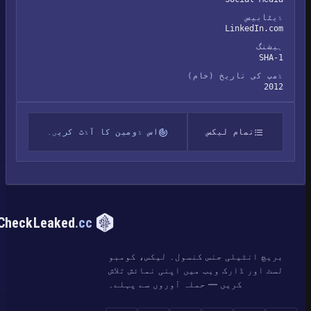
ڈیٹابیس
LinkedIn.com
ہیشنگ
SHA-1
ڈمپ کی تاریخ (خام)
2012
تمام لیکس
اس ڈومین کا آڈٹ کریں۔
CheckLeaked
.cc
بریچ انٹیلی جنس کنسول۔ لیکس، کومبو
لسٹ اور ڈارک ویب میں اپنی نمائش تلاش
کریں — حملہ آوروں سے پہلے۔