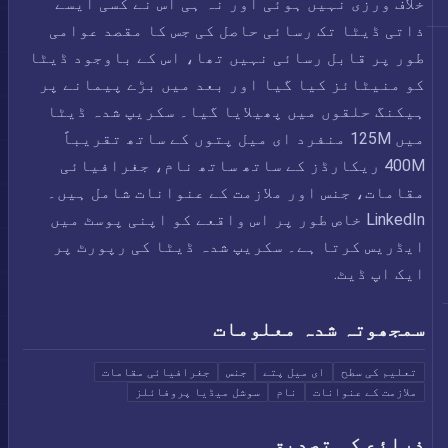
خلاف ورزی نہیں ہوئی اور نہ ہی اس نے کسی ایسے
ذاتی ڈیٹا تک رسائی حاصل کی جس کا مقصد عوامی
طور پر قابل رسائی نہیں تھا، اس کے باوجود ڈیٹا
کو منیٹائز کیا گیا اور بعد میں بڑے پیمانے پر
ہیکنگ حلقوں میں پھیلایا گیا۔ سکریپ شدہ ڈیٹا
میں 125M منفرد ای میل پتوں کے ساتھ تقریباً
400M ریکارڈز کے ساتھ ساتھ نام، جغرافیائی
مقامات، جنس اور ملازمت کے عنوانات شامل ہیں۔
LinkedIn خاص طور پر اس واقعے کو اپنی پوسٹ میں
ایڈریس کرتا ہے۔ سکریپ شدہ ڈیٹا کی رپورٹ پر
ایک اپ ڈیٹ.
سمجھوتہ شدہ معلومات
تعلیم کی سطح
ای میل پتے
جنس
جغرافیائی مقامات
ملازمت کے عنوانات
نام
سوشل میڈیا پروفائلز
ذرائع کی تصدیق