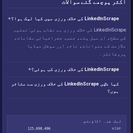
اکثر پوچھے گئے سوالات
LinkedInScrape کی خلاف ورزی میں کیا لیک ہوا؟
LinkedInScrape کی خلاف ورزی بے نقاب ہوئی: تعلیم
کی سطح، ای میل پتے، جنس، جغرافیائی مقامات،
ملازمت کے عنوانات، نام، اور سوشل میڈیا
پروفائلز۔
LinkedInScrape کی خلاف ورزی کب ہوئی؟
کیا میں LinkedInScrape کی خلاف ورزی سے متاثر
ہوں؟
لیک شدہ اکاؤنٹس
125,698,496
HIBP