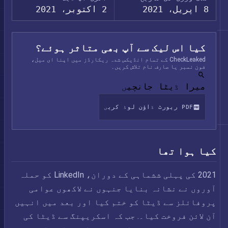
8 اپریل، 2021
2 اکتوبر، 2021
کیا اس لیک سے آپ بھی متاثر ہوئے؟
CheckLeaked کے تمام انڈیکس شدہ ریکارڈز میں اپنا ای میل،
فون نمبر یا صارف نام تلاش کریں۔
میرا ڈیٹا جانچیں
PDF رپورٹ ڈاؤن لوڈ کریں
کیا ہوا تھا
2021 کی پہلی ششماہی کے دوران، LinkedIn کو حملہ
آوروں نے نشانہ بنایا جنہوں نے لاکھوں عوامی
پروفائلز سے ڈیٹا کو ختم کیا اور بعد میں انہیں
آن لائن فروخت کیا۔. جب کہ اسکریپنگ سے ڈیٹا کی