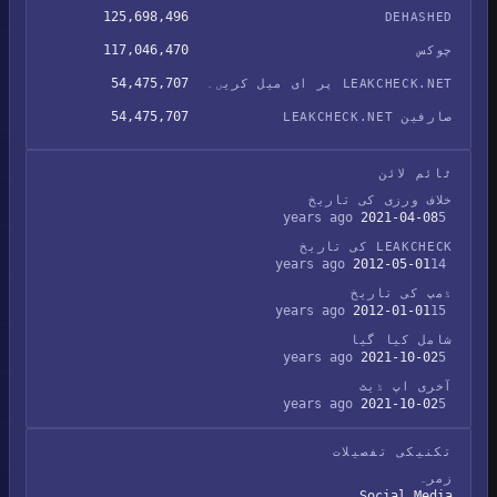
125,698,496
DEHASHED
117,046,470
چوکس
54,475,707
LEAKCHECK.NET پر ای میل کریں۔
54,475,707
صارفین LEAKCHECK.NET
ٹائم لائن
خلاف ورزی کی تاریخ
2021-04-08
5 years ago
LEAKCHECK کی تاریخ
2012-05-01
14 years ago
ڈمپ کی تاریخ
2012-01-01
15 years ago
شامل کیا گیا
2021-10-02
5 years ago
آخری اپ ڈیٹ
2021-10-02
5 years ago
تکنیکی تفصیلات
زمرہ
Social Media