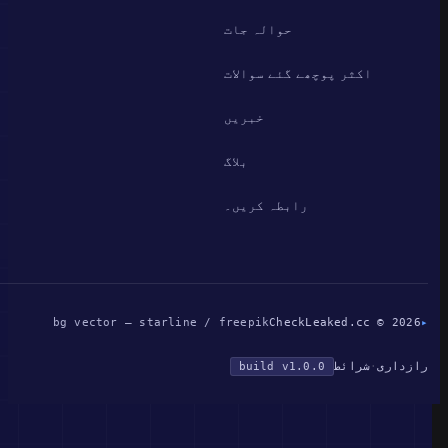
حوالہ جات
اکثر پوچھے گئے سوالات
خبریں
بلاگ
رابطہ کریں۔
bg vector — starline / freepik
CheckLeaked.cc © 2026
▸
رازداری
·
شرائط
build v1.0.0