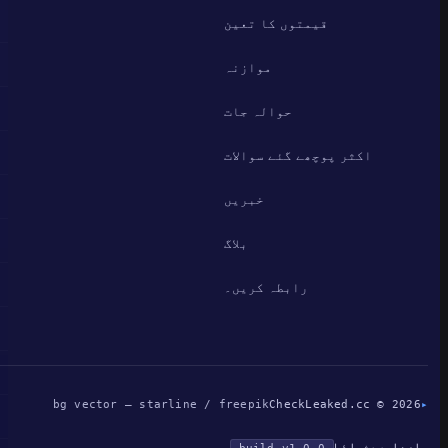
قیمتوں کا تعین
موازنہ
حوالہ جات
اکثر پوچھے گئے سوالات
خبریں
بلاگ
رابطہ کریں۔
bg vector — starline / freepik
CheckLeaked.cc © 2026
▸