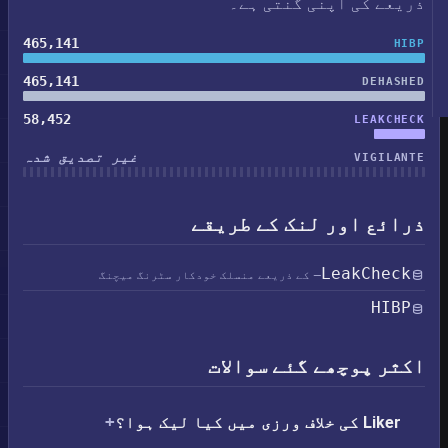
ذریعے کی اپنی گنتی ہے۔
465,141
HIBP
465,141
DEHASHED
58,452
LEAKCHECK
غیر تصدیق شدہ
VIGILANTE
ذرائع اور لنک کے طریقے
LeakCheck
— کے ذریعے منسلک خودکار سٹرنگ میچنگ
HIBP
اکثر پوچھے گئے سوالات
Liker کی خلاف ورزی میں کیا لیک ہوا؟