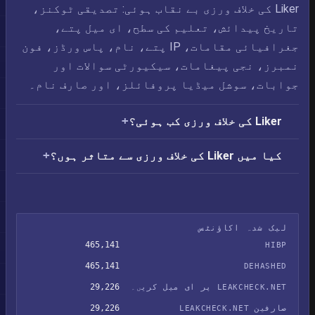
Liker کی خلاف ورزی بے نقاب ہوئی: تصدیقی ٹوکنز،
تاریخ پیدائش، تعلیم کی سطح، ای میل پتے،
جغرافیائی مقامات، IP پتے، نام، پاس ورڈز، فون
نمبرز، نجی پیغامات، سیکیورٹی سوالات اور
جوابات، سوشل میڈیا پروفائلز، اور صارف نام۔
Liker کی خلاف ورزی کب ہوئی؟
کیا میں Liker کی خلاف ورزی سے متاثر ہوں؟
لیک شدہ اکاؤنٹس
465,141
HIBP
465,141
DEHASHED
29,226
LEAKCHECK.NET پر ای میل کریں۔
29,226
صارفین LEAKCHECK.NET