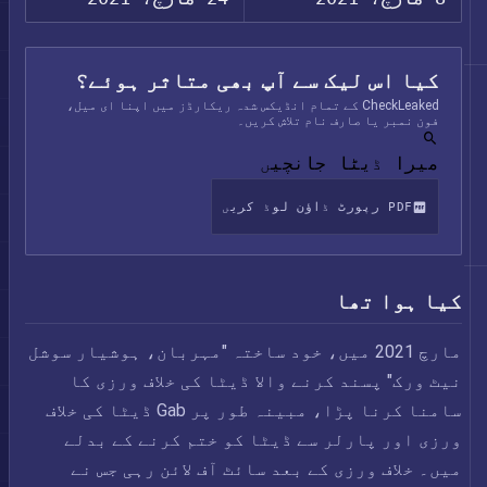
کیا اس لیک سے آپ بھی متاثر ہوئے؟
CheckLeaked کے تمام انڈیکس شدہ ریکارڈز میں اپنا ای میل،
فون نمبر یا صارف نام تلاش کریں۔
میرا ڈیٹا جانچیں
PDF رپورٹ ڈاؤن لوڈ کریں
کیا ہوا تھا
مارچ 2021 میں، خود ساختہ "مہربان، ہوشیار سوشل
نیٹ ورک" پسند کرنے والا ڈیٹا کی خلاف ورزی کا
سامنا کرنا پڑا، مبینہ طور پر Gab ڈیٹا کی خلاف
ورزی اور پارلر سے ڈیٹا کو ختم کرنے کے بدلے
میں۔ خلاف ورزی کے بعد سائٹ آف لائن رہی جس نے