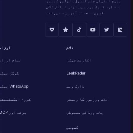
بریچ انٹیلی جنس کنسول۔ لیکس، کومبو
لسٹ اور ڈارک ویب میں اپنی نمائش تلاش
کریں — حملہ آوروں سے پہلے۔
تلاش
اوزار
اکاؤنٹ چیکر
تمام اوزار
LeakRadar
گوگل چیکر
ڈارک ویب
WhatsApp چیکر
خلاف ورزیوں کا رجسٹر
کروم ایکسٹینشن
پاس ورڈ کی مضبوطی
بوٹس اور MCP
کمپنی