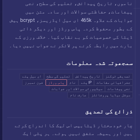
ناموں، تاریخ پیدائش، تعلیم کی سطح، نجی
پیغامات، حفاظتی سوالات اور سادہ متن میں
جوابات کے علاوہ 465k ای میل ایڈریسز، bcrypt ہیش
کے بطور محفوظ کردہ پاس ورڈز اور دیگر ذاتی
ڈیٹا کی خصوصیات کو بے نقاب کیا۔ خلاف ورزی کے
بارے میں رابطہ کرنے پر لائکر نے جواب نہیں دیا۔
سمجھوتہ شدہ معلومات
تصدیقی ٹوکنز
تاریخ پیدائش
تعلیم کی سطح
ای میل پتے
جغرافیائی مقامات
IP پتے
نام
پاس ورڈز
فون نمبرز
نجی پیغامات
سیکیورٹی سوالات اور جوابات
سوشل میڈیا پروفائلز
صارف نام
ذرائع کی تصدیق
چار خودمختار ڈیٹابیس اس لیک کا اندراج کرتے
ہیں اور ہمیشہ متفق نہیں ہوتے۔ ہر پٹی ایک