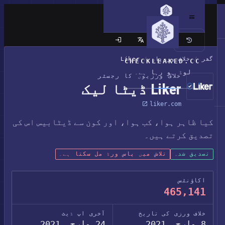
کلاسک سائٹ
گھر
/
خلاف ورزیاں
/
Liker
CHECKLEAKED.CC
لوڈ ہو رہا ہے۔
خلاف ورزیوں کا رجسٹر
Liker ڈیٹا لیک
liker.com
کیا ظاہر ہوا، کب ہوا، اور کون سے ڈیٹابیس اس کی
تصدیق کرتے ہیں۔
تصدیق شدہ
تلاش میں پاس ورڈ مل سکتا ہے۔
اکاؤنٹس
465,141
خلاف ورزی کی تاریخ
آخری اپ ڈیٹ
8 مارچ، 2021
24 مارچ، 2021