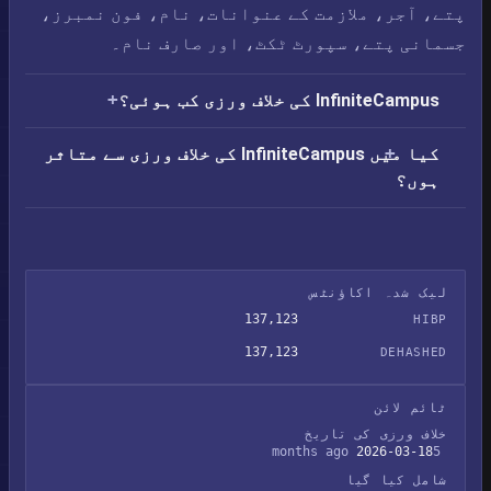
پتے، آجر، ملازمت کے عنوانات، نام، فون نمبرز،
جسمانی پتے، سپورٹ ٹکٹ، اور صارف نام۔
InfiniteCampus کی خلاف ورزی کب ہوئی؟
کیا میں InfiniteCampus کی خلاف ورزی سے متاثر
ہوں؟
لیک شدہ اکاؤنٹس
137,123
HIBP
137,123
DEHASHED
ٹائم لائن
خلاف ورزی کی تاریخ
2026-03-18
5 months ago
شامل کیا گیا