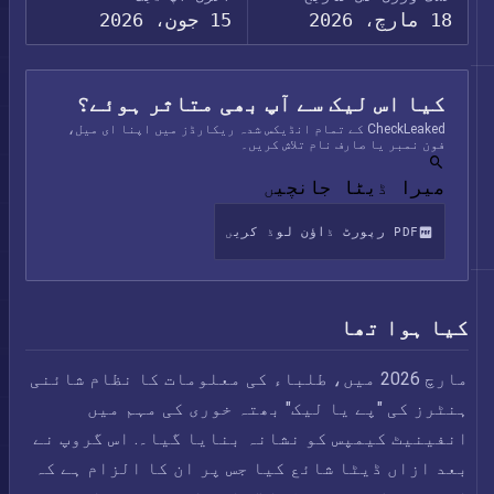
18 مارچ، 2026
15 جون، 2026
کیا اس لیک سے آپ بھی متاثر ہوئے؟
CheckLeaked کے تمام انڈیکس شدہ ریکارڈز میں اپنا ای میل،
فون نمبر یا صارف نام تلاش کریں۔
میرا ڈیٹا جانچیں
PDF رپورٹ ڈاؤن لوڈ کریں
کیا ہوا تھا
مارچ 2026 میں، طلباء کی معلومات کا نظام شائنی
ہنٹرز کی "پے یا لیک" بھتہ خوری کی مہم میں
انفینیٹ کیمپس کو نشانہ بنایا گیا۔. اس گروپ نے
بعد ازاں ڈیٹا شائع کیا جس پر ان کا الزام ہے کہ