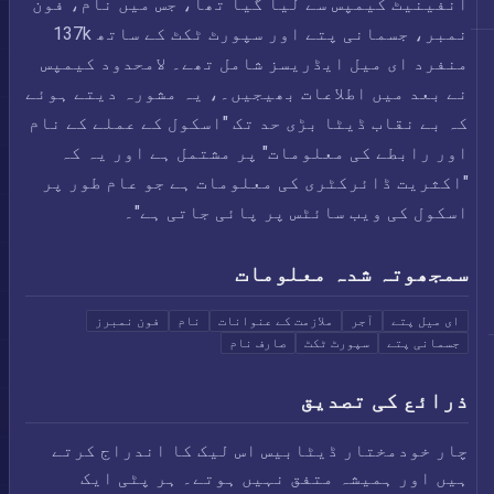
انفینیٹ کیمپس سے لیا گیا تھا، جس میں نام، فون
نمبر، جسمانی پتے اور سپورٹ ٹکٹ کے ساتھ 137k
منفرد ای میل ایڈریسز شامل تھے۔ لامحدود کیمپس
نے بعد میں اطلاعات بھیجیں۔، یہ مشورہ دیتے ہوئے
کہ بے نقاب ڈیٹا بڑی حد تک "اسکول کے عملے کے نام
اور رابطے کی معلومات" پر مشتمل ہے اور یہ کہ
"اکثریت ڈائرکٹری کی معلومات ہے جو عام طور پر
اسکول کی ویب سائٹس پر پائی جاتی ہے"۔
سمجھوتہ شدہ معلومات
ای میل پتے
آجر
ملازمت کے عنوانات
نام
فون نمبرز
جسمانی پتے
سپورٹ ٹکٹ
صارف نام
ذرائع کی تصدیق
چار خودمختار ڈیٹابیس اس لیک کا اندراج کرتے
ہیں اور ہمیشہ متفق نہیں ہوتے۔ ہر پٹی ایک