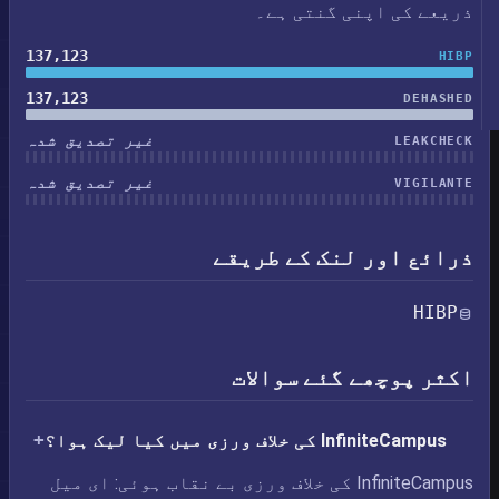
ذریعے کی اپنی گنتی ہے۔
137,123
HIBP
137,123
DEHASHED
غیر تصدیق شدہ
LEAKCHECK
غیر تصدیق شدہ
VIGILANTE
ذرائع اور لنک کے طریقے
HIBP
اکثر پوچھے گئے سوالات
InfiniteCampus کی خلاف ورزی میں کیا لیک ہوا؟
InfiniteCampus کی خلاف ورزی بے نقاب ہوئی: ای میل