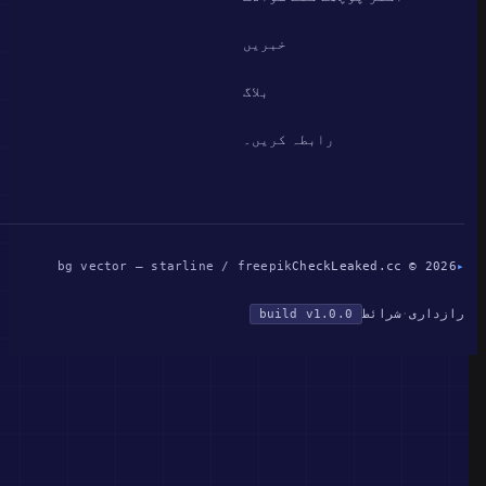
خبریں
بلاگ
رابطہ کریں۔
bg vector — starline / freepik
CheckLeaked.cc © 2026
▸
رازداری
·
شرائط
build v1.0.0