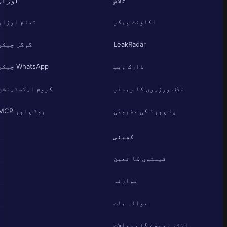
تلاش
اوزار
اکاؤنٹ چیکر
تمام اوزار
LeakRadar
گوگل چیکر
ڈارک ویب
WhatsApp چیکر
خلاف ورزیوں کا رجسٹر
کروم ایکسٹینشن
پاس ورڈ کی مضبوطی
بوٹس اور MCP
کمپنی
قیمتوں کا تعین
موازنہ
حوالہ جات
اکثر پوچھے گئے سوالات