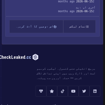
2026-06-15
2 months ago
آخری اپ ڈیٹ
2026-06-15
2 months ago
تمام لیکس
اس ڈومین کا آڈٹ کریں۔
CheckLeaked
.cc
بریچ انٹیلی جنس کنسول۔ لیکس، کومبو
لسٹ اور ڈارک ویب میں اپنی نمائش تلاش
کریں — حملہ آوروں سے پہلے۔