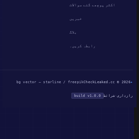
اکثر پوچھے گئے سوالات
خبریں
بلاگ
رابطہ کریں۔
bg vector — starline / freepik
CheckLeaked.cc © 2026
▸
رازداری
·
شرائط
build v1.0.0