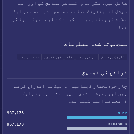
شامل ہیں۔ فگر نے واقعے کی تصدیق کی اور اسے
سوشل انجینئرنگ حملے سے منسوب کیا جس میں ایک
ملازم کو رسائی فراہم کرنے کے لیے دھوکہ دیا گیا
تھا۔
سمجھوتہ شدہ معلومات
تاریخ پیدائش
ای میل پتے
نام
فون نمبرز
جسمانی پتے
ذرائع کی تصدیق
چار خودمختار ڈیٹابیس اس لیک کا اندراج کرتے
ہیں اور ہمیشہ متفق نہیں ہوتے۔ ہر پٹی ایک
ذریعے کی اپنی گنتی ہے۔
967,178
HIBP
967,178
DEHASHED