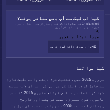
کیا اس لیک سے آپ بھی متاثر ہوئے؟
CheckLeaked کے تمام انڈیکس شدہ ریکارڈز میں اپنا ای میل،
فون نمبر یا صارف نام تلاش کریں۔
میرا ڈیٹا جانچیں
PDF رپورٹ ڈاؤن لوڈ کریں
کیا ہوا تھا
فروری 2026 میں، فنٹیک قرض دینے والے پلیٹ فارم
سے حاصل کردہ ڈیٹا کو عوامی طور پر آن لائن پوسٹ
کیا گیا تھا۔. بے نقاب ڈیٹا، جنوری 2026 کا ہے،
ناموں، فون نمبرز، جسمانی پتے اور تاریخ
پیدائش کے ساتھ 900k سے زیادہ منفرد ای میل پتے