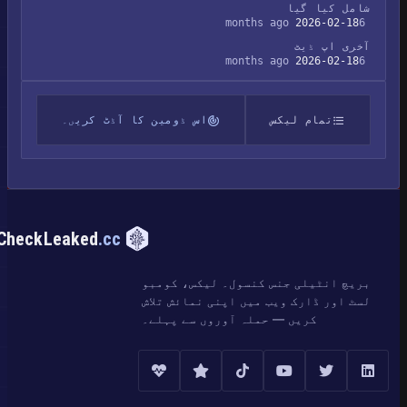
شامل کیا گیا
2026-02-18
6 months ago
آخری اپ ڈیٹ
2026-02-18
6 months ago
تمام لیکس
اس ڈومین کا آڈٹ کریں۔
CheckLeaked
.cc
بریچ انٹیلی جنس کنسول۔ لیکس، کومبو
لسٹ اور ڈارک ویب میں اپنی نمائش تلاش
کریں — حملہ آوروں سے پہلے۔