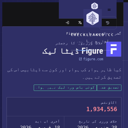
کلاسک سائٹ
گھر
/
خلاف ورزیاں
/
Figure
CHECKLEAKED.CC
لوڈ ہو رہا ہے۔
خلاف ورزیوں کا رجسٹر
Figure ڈیٹا لیک
figure.com
کیا ظاہر ہوا، کب ہوا، اور کون سے ڈیٹابیس اس کی
تصدیق کرتے ہیں۔
تصدیق شدہ
کوئی پاس ورڈ لیک نہیں ہوا۔
اکاؤنٹس
1,934,556
خلاف ورزی کی تاریخ
آخری اپ ڈیٹ
28 جنوری، 2026
18 فروری، 2026