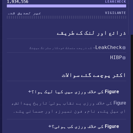
1,934,556
LEAKCHECK
غیر تصدیق شدہ
VIGILANTE
ذرائع اور لنک کے طریقے
LeakCheck
— کے ذریعے منسلک خودکار سٹرنگ میچنگ
HIBP
اکثر پوچھے گئے سوالات
Figure کی خلاف ورزی میں کیا لیک ہوا؟
Figure کی خلاف ورزی بے نقاب ہوئی: تاریخ پیدائش،
ای میل پتے، نام، فون نمبرز، اور جسمانی پتے۔
Figure کی خلاف ورزی کب ہوئی؟