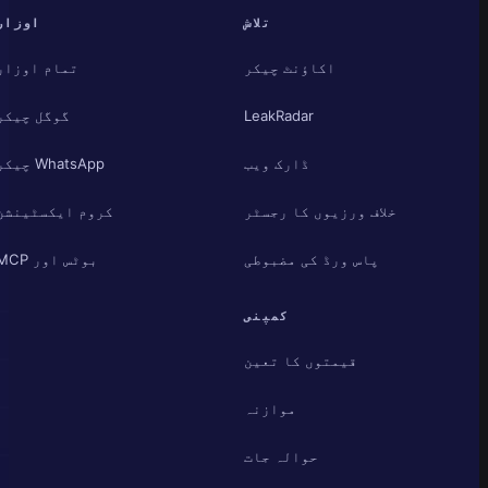
تلاش
اوزار
اکاؤنٹ چیکر
تمام اوزار
LeakRadar
گوگل چیکر
ڈارک ویب
WhatsApp چیکر
خلاف ورزیوں کا رجسٹر
کروم ایکسٹینشن
پاس ورڈ کی مضبوطی
بوٹس اور MCP
کمپنی
قیمتوں کا تعین
موازنہ
حوالہ جات