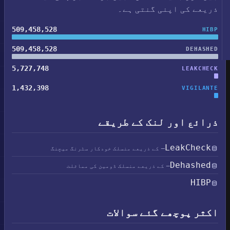
ذریعے کی اپنی گنتی ہے۔
509,458,528
HIBP
509,458,528
DEHASHED
5,727,748
LEAKCHECK
1,432,398
VIGILANTE
ذرائع اور لنک کے طریقے
LeakCheck
— کے ذریعے منسلک خودکار سٹرنگ میچنگ
Dehashed
— کے ذریعے منسلک ڈومین کی مماثلت
HIBP
اکثر پوچھے گئے سوالات