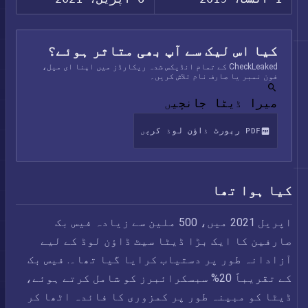
کیا اس لیک سے آپ بھی متاثر ہوئے؟
CheckLeaked کے تمام انڈیکس شدہ ریکارڈز میں اپنا ای میل،
فون نمبر یا صارف نام تلاش کریں۔
میرا ڈیٹا جانچیں
PDF رپورٹ ڈاؤن لوڈ کریں
کیا ہوا تھا
اپریل 2021 میں، 500 ملین سے زیادہ فیس بک
صارفین کا ایک بڑا ڈیٹا سیٹ ڈاؤن لوڈ کے لیے
آزادانہ طور پر دستیاب کرایا گیا تھا۔. فیس بک
کے تقریباً 20% سبسکرائبرز کو شامل کرتے ہوئے،
ڈیٹا کو مبینہ طور پر کمزوری کا فائدہ اٹھا کر