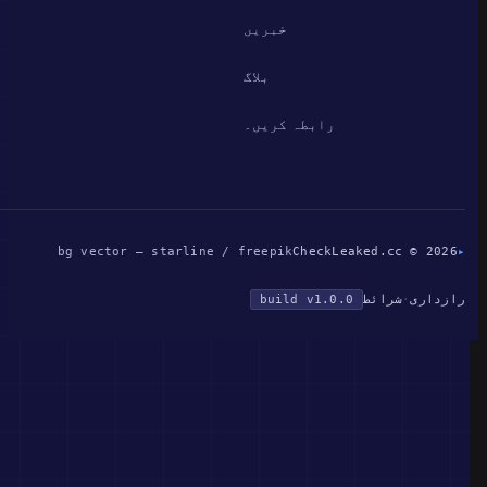
خبریں
بلاگ
رابطہ کریں۔
bg vector — starline / freepik
CheckLeaked.cc © 2026
▸
رازداری
·
شرائط
build v1.0.0