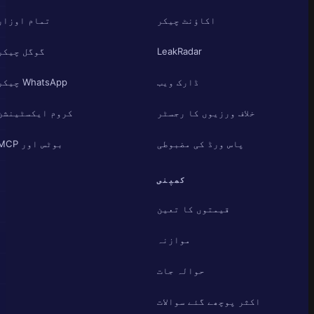
اکاؤنٹ چیکر
تمام اوزار
LeakRadar
گوگل چیکر
ڈارک ویب
WhatsApp چیکر
خلاف ورزیوں کا رجسٹر
کروم ایکسٹینشن
پاس ورڈ کی مضبوطی
بوٹس اور MCP
کمپنی
قیمتوں کا تعین
موازنہ
حوالہ جات
اکثر پوچھے گئے سوالات