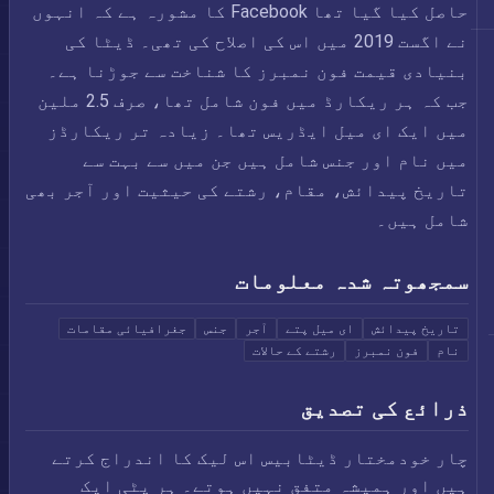
حاصل کیا گیا تھا Facebook کا مشورہ ہے کہ انہوں
نے اگست 2019 میں اس کی اصلاح کی تھی۔ ڈیٹا کی
بنیادی قیمت فون نمبرز کا شناخت سے جوڑنا ہے۔
جب کہ ہر ریکارڈ میں فون شامل تھا، صرف 2.5 ملین
میں ایک ای میل ایڈریس تھا۔ زیادہ تر ریکارڈز
میں نام اور جنس شامل ہیں جن میں سے بہت سے
تاریخ پیدائش، مقام، رشتے کی حیثیت اور آجر بھی
شامل ہیں۔
سمجھوتہ شدہ معلومات
تاریخ پیدائش
ای میل پتے
آجر
جنس
جغرافیائی مقامات
نام
فون نمبرز
رشتے کے حالات
ذرائع کی تصدیق
چار خودمختار ڈیٹابیس اس لیک کا اندراج کرتے
ہیں اور ہمیشہ متفق نہیں ہوتے۔ ہر پٹی ایک