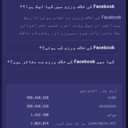
Facebook کی خلاف ورزی میں کیا لیک ہوا؟
Facebook کی خلاف ورزی بے نقاب ہوئی: تاریخ
پیدائش، ای میل پتے، آجر، جنس، جغرافیائی
مقامات، نام، فون نمبرز، اور رشتے کے حالات۔
Facebook کی خلاف ورزی کب ہوئی؟
کیا میں Facebook کی خلاف ورزی سے متاثر ہوں؟
لیک شدہ اکاؤنٹس
509,458,528
HIBP
509,458,528
DEHASHED
1,432,398
چوکس
2,863,874
LEAKCHECK.NET پر ای میل کریں۔