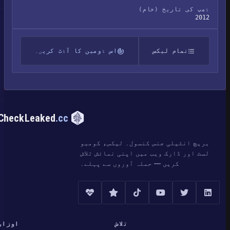
ڈمپ کی تاریخ (خام)
2012
تمام لیکس
اس ڈومین کا آڈٹ کریں۔
CheckLeaked
.cc
بریچ انٹیلی جنس کنسول۔ لیکس، کومبو
لسٹ اور ڈارک ویب میں اپنی نمائش تلاش
کریں — حملہ آوروں سے پہلے۔
تلاش
اوزار