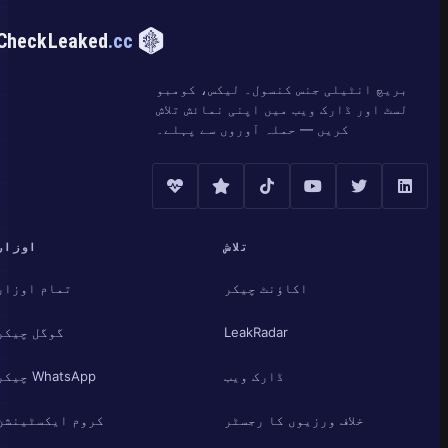
CheckLeaked
.cc
بریچ انٹیلی جنس کنسول۔ لیکس، کومبو
لسٹ اور ڈارک ویب میں اپنی نمائش تلاش
کریں — حملہ آوروں سے پہلے۔
تلاش
اوزار
اکاؤنٹ چیکر
تمام اوزار
LeakRadar
گوگل چیکر
ڈارک ویب
WhatsApp چیکر
خلاف ورزیوں کا رجسٹر
کروم ایکسٹینشن