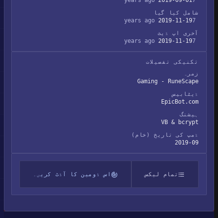
2019-09-01
7 years ago
شامل کیا گیا
2019-11-19
7 years ago
آخری اپ ڈیٹ
2019-11-19
7 years ago
تکنیکی تفصیلات
زمرہ
Gaming - RuneScape
ڈیٹابیس
EpicBot.com
ہیشنگ
VB & bcrypt
ڈمپ کی تاریخ (خام)
2019-09
تمام لیکس
اس ڈومین کا آڈٹ کریں۔