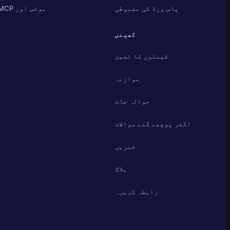
پاس ورڈ کی مضبوطی
بوٹس اور MCP
کمپنی
قیمتوں کا تعین
موازنہ
حوالہ جات
اکثر پوچھے گئے سوالات
خبریں
بلاگ
رابطہ کریں۔