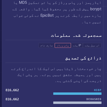
ایڈریسز اور پاس ورڈز کو یا تو نمکین MD5 یا
bcrypt ہیش کے طور پر محفوظ کیا گیا۔ واقعہ کے
بارے میں رابطہ کرنے پر EpicBot نے کوئی جواب
نہیں دیا۔
سمجھوتہ شدہ معلومات
ای میل پتے
IP پتے
پاس ورڈز
صارف نام
ذرائع کی تصدیق
چار خودمختار ڈیٹابیس اس لیک کا اندراج کرتے
ہیں اور ہمیشہ متفق نہیں ہوتے۔ ہر پٹی ایک
ذریعے کی اپنی گنتی ہے۔
816,662
HIBP
816,662
DEHASHED