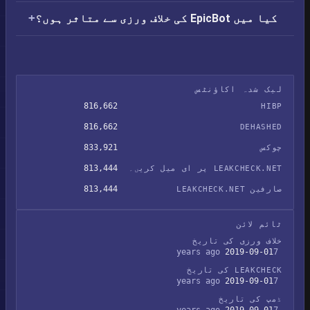
کیا میں EpicBot کی خلاف ورزی سے متاثر ہوں؟
لیک شدہ اکاؤنٹس
816,662
HIBP
816,662
DEHASHED
833,921
چوکس
813,444
LEAKCHECK.NET پر ای میل کریں۔
813,444
صارفین LEAKCHECK.NET
ٹائم لائن
خلاف ورزی کی تاریخ
2019-09-01
7 years ago
LEAKCHECK کی تاریخ
2019-09-01
7 years ago
ڈمپ کی تاریخ