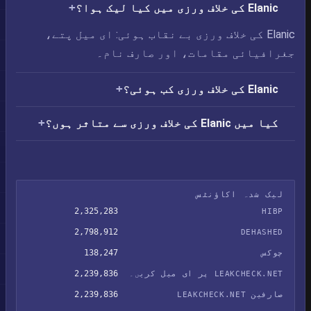
Elanic کی خلاف ورزی میں کیا لیک ہوا؟
Elanic کی خلاف ورزی بے نقاب ہوئی: ای میل پتے،
جغرافیائی مقامات، اور صارف نام۔
Elanic کی خلاف ورزی کب ہوئی؟
کیا میں Elanic کی خلاف ورزی سے متاثر ہوں؟
لیک شدہ اکاؤنٹس
2,325,283
HIBP
2,798,912
DEHASHED
138,247
چوکس
2,239,836
LEAKCHECK.NET پر ای میل کریں۔
2,239,836
صارفین LEAKCHECK.NET