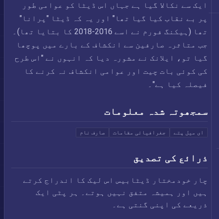
ایک سے نکالا گیا ہے جہاں اس ڈیٹا کو عوامی طور
پر بے نقاب کیا گیا تھا" اور یہ کہ ڈیٹا "پرانا"
تھا (ہیکنگ فورم نے اسے 2016-2018 کا بتایا تھا)۔
جب متاثرہ صارفین سے انکشاف کے بارے میں پوچھا
گیا تو، ایلانک نے مشورہ دیا کہ انہوں نے "اس طرح
کی کوئی بات چیت اور عوامی انکشاف نہ کرنے کا
فیصلہ کیا ہے"۔
سمجھوتہ شدہ معلومات
ای میل پتے
جغرافیائی مقامات
صارف نام
ذرائع کی تصدیق
چار خودمختار ڈیٹابیس اس لیک کا اندراج کرتے
ہیں اور ہمیشہ متفق نہیں ہوتے۔ ہر پٹی ایک
ذریعے کی اپنی گنتی ہے۔