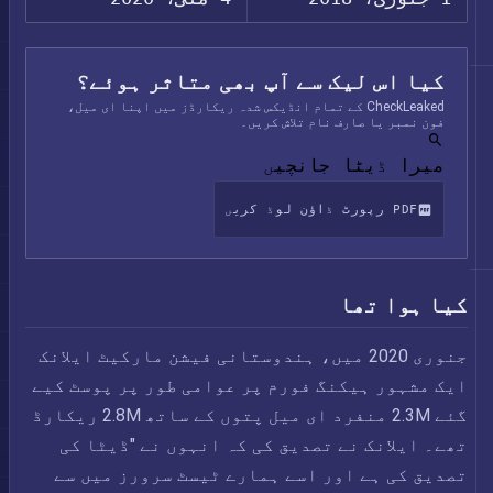
کیا اس لیک سے آپ بھی متاثر ہوئے؟
CheckLeaked کے تمام انڈیکس شدہ ریکارڈز میں اپنا ای میل،
فون نمبر یا صارف نام تلاش کریں۔
میرا ڈیٹا جانچیں
PDF رپورٹ ڈاؤن لوڈ کریں
کیا ہوا تھا
جنوری 2020 میں، ہندوستانی فیشن مارکیٹ ایلانک
ایک مشہور ہیکنگ فورم پر عوامی طور پر پوسٹ کیے
گئے 2.3M منفرد ای میل پتوں کے ساتھ 2.8M ریکارڈ
تھے۔ ایلانک نے تصدیق کی کہ انہوں نے "ڈیٹا کی
تصدیق کی ہے اور اسے ہمارے ٹیسٹ سرورز میں سے