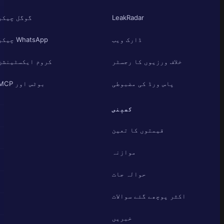
LeakRadar
گوگل چیکر
ڈارک ویب
WhatsApp چیکر
خلاف ورزیوں کا رجسٹر
کروم ایکسٹینشن
پاس ورڈ کی مضبوطی
بوٹس اور MCP
کمپنی
قیمتوں کا تعین
موازنہ
حوالہ جات
اکثر پوچھے گئے سوالات
خبریں