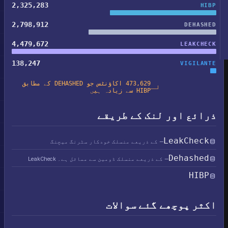
2,325,283
HIBP
2,798,912
DEHASHED
4,479,672
LEAKCHECK
138,247
VIGILANTE
473,629 اکاؤنٹس جو DEHASHED کے مطابق
HIBP سے زیادہ ہیں
ذرائع اور لنک کے طریقے
LeakCheck
— کے ذریعے منسلک خودکار سٹرنگ میچنگ
Dehashed
— کے ذریعے منسلک ڈومین سے مماثل ہے۔ LeakCheck
HIBP
اکثر پوچھے گئے سوالات