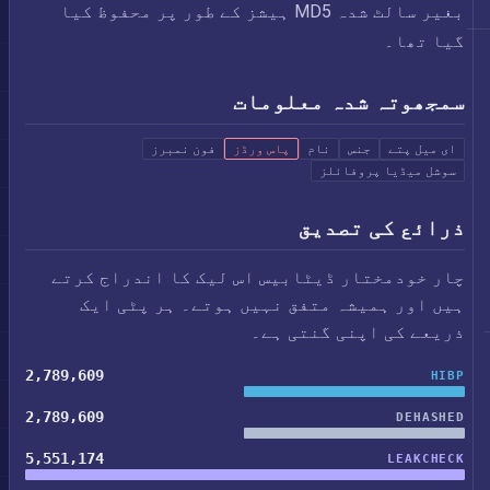
بغیر سالٹ شدہ MD5 ہیشز کے طور پر محفوظ کیا
گیا تھا۔
سمجھوتہ شدہ معلومات
ای میل پتے
جنس
نام
پاس ورڈز
فون نمبرز
سوشل میڈیا پروفائلز
ذرائع کی تصدیق
چار خودمختار ڈیٹابیس اس لیک کا اندراج کرتے
ہیں اور ہمیشہ متفق نہیں ہوتے۔ ہر پٹی ایک
ذریعے کی اپنی گنتی ہے۔
2,789,609
HIBP
2,789,609
DEHASHED
5,551,174
LEAKCHECK