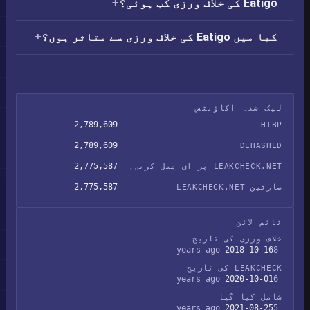
Eatigo کی خلاف ورزی کب ہوئی؟
کیا میں Eatigo کی خلاف ورزی سے متاثر ہوں؟
لیک شدہ اکاؤنٹس
2,789,609
HIBP
2,789,609
DEHASHED
2,775,587
LEAKCHECK.NET پر ای میل کریں۔
2,775,587
صارفین LEAKCHECK.NET
ٹائم لائن
خلاف ورزی کی تاریخ
2018-10-16
8 years ago
LEAKCHECK کی تاریخ
2020-10-01
6 years ago
شامل کیا گیا
2021-08-25
5 years ago