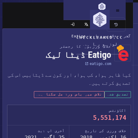
کلاسک سائٹ
گھر
/
خلاف ورزیاں
/
Eatigo
CHECKLEAKED.CC
لوڈ ہو رہا ہے۔
خلاف ورزیوں کا رجسٹر
Eatigo ڈیٹا لیک
eatigo.com
کیا ظاہر ہوا، کب ہوا، اور کون سے ڈیٹابیس اس کی
تصدیق کرتے ہیں۔
تصدیق شدہ
تلاش میں پاس ورڈ مل سکتا ہے۔
اکاؤنٹس
5,551,174
خلاف ورزی کی تاریخ
آخری اپ ڈیٹ
16 اکتوبر، 2018
25 اگست، 2021