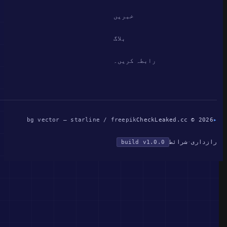
خبریں
بلاگ
رابطہ کریں۔
bg vector — starline / freepik
CheckLeaked.cc © 2026
▸
رازداری
·
شرائط
build v1.0.0