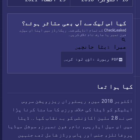
کیا اس لیک سے آپ بھی متاثر ہوئے؟
CheckLeaked کے تمام انڈیکس شدہ ریکارڈز میں اپنا ای میل،
فون نمبر یا صارف نام تلاش کریں۔
میرا ڈیٹا جانچیں
PDF رپورٹ ڈاؤن لوڈ کریں
کیا ہوا تھا
اکتوبر 2018 میں، ریستوراں ریزرویشن سروس
ایٹیگو کو ڈیٹا کی خلاف ورزی کا سامنا کرنا پڑا
جس نے 2.8 ملین اکاؤنٹس کو بے نقاب کیا۔. ڈیٹا
میں ای میل ایڈریس، نام، فون نمبرز، سوشل میڈیا
پروفائلز، جنس اور پاس ورڈز شامل تھے جنہیں