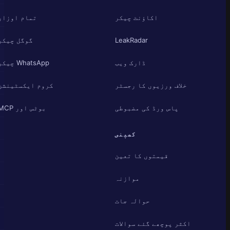
اکاؤنٹ چیکر
تمام اوزار
LeakRadar
گوگل چیکر
ڈارک ویب
WhatsApp چیکر
خلاف ورزیوں کا رجسٹر
کروم ایکسٹینشن
پاس ورڈ کی مضبوطی
بوٹس اور MCP
کمپنی
قیمتوں کا تعین
موازنہ
حوالہ جات
اکثر پوچھے گئے سوالات