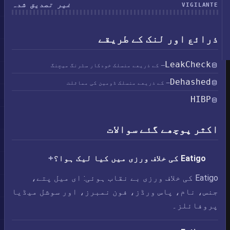
غیر تصدیق شدہ
VIGILANTE
ذرائع اور لنک کے طریقے
LeakCheck
— کے ذریعے منسلک خودکار سٹرنگ میچنگ
Dehashed
— کے ذریعے منسلک ڈومین کی مماثلت
HIBP
اکثر پوچھے گئے سوالات
Eatigo کی خلاف ورزی میں کیا لیک ہوا؟
Eatigo کی خلاف ورزی بے نقاب ہوئی: ای میل پتے،
جنس، نام، پاس ورڈز، فون نمبرز، اور سوشل میڈیا
پروفائلز۔