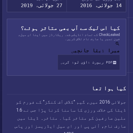
14 جولائی، 2016
27 جولائی، 2019
کیا اس لیک سے آپ بھی متاثر ہوئے؟
CheckLeaked کے تمام انڈیکس شدہ ریکارڈز میں اپنا ای میل،
فون نمبر یا صارف نام تلاش کریں۔
میرا ڈیٹا جانچیں
PDF رپورٹ ڈاؤن لوڈ کریں
کیا ہوا تھا
جولائی 2016 میں، گیم "کلاش آف کنگز" کے فورم کو
ڈیٹا کی خلاف ورزی کا سامنا کرنا پڑا جس نے 1.6
ملین صارفین کو متاثر کیا۔ متاثرہ ڈیٹا میں
صارف نام، آئی پی اور ای میل ایڈریسز اور پاس