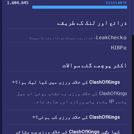
1,604,645
VIGILANTE
ذرائع اور لنک کے طریقے
LeakCheck
— کے ذریعے منسلک خودکار سٹرنگ میچنگ
HIBP
اکثر پوچھے گئے سوالات
ClashOfKings کی خلاف ورزی میں کیا لیک ہوا؟
ClashOfKings کی خلاف ورزی بے نقاب ہوئی: ای میل
پتے، IP پتے، پاس ورڈز، اور صارف نام۔
ClashOfKings کی خلاف ورزی کب ہوئی؟
کیا میں ClashOfKings کی خلاف ورزی سے متاثر