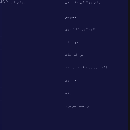
پاس ورڈ کی مضبوطی
بوٹس اور MCP
کمپنی
قیمتوں کا تعین
موازنہ
حوالہ جات
اکثر پوچھے گئے سوالات
خبریں
بلاگ
رابطہ کریں۔