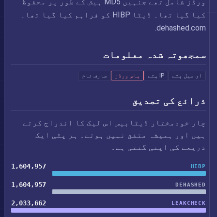
ورڈز شامل تھے جنہیں MD5 ہیش کے طور پر محفوظ
کیا گیا تھا۔ ڈیٹا HIBP کو فراہم کیا گیا تھا۔
dehashed.com.
سمجھوتہ شدہ معلومات
ای میل پتے
IP پتے
پاس ورڈز
صارف نام
ذرائع کی تصدیق
چار خودمختار ڈیٹابیس اس لیک کا اندراج کرتے
ہیں اور ہمیشہ متفق نہیں ہوتے۔ ہر پٹی ایک
ذریعے کی اپنی گنتی ہے۔
1,604,957
HIBP
1,604,957
DEHASHED
2,033,662
LEAKCHECK