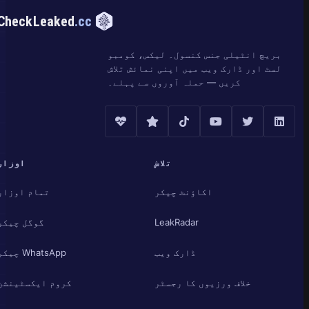
CheckLeaked
.cc
بریچ انٹیلی جنس کنسول۔ لیکس، کومبو
لسٹ اور ڈارک ویب میں اپنی نمائش تلاش
کریں — حملہ آوروں سے پہلے۔
تلاش
اوزار
اکاؤنٹ چیکر
تمام اوزار
LeakRadar
گوگل چیکر
ڈارک ویب
WhatsApp چیکر
خلاف ورزیوں کا رجسٹر
کروم ایکسٹینشن