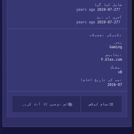
شامل کیا گیا
2019-07-27
7 years ago
آخری اپ ڈیٹ
2019-07-27
7 years ago
تکنیکی تفصیلات
زمرہ
Gaming
ڈیٹابیس
F.Elex.com
ہیشنگ
vB
ڈمپ کی تاریخ (خام)
2016-07
تمام لیکس
اس ڈومین کا آڈٹ کریں۔