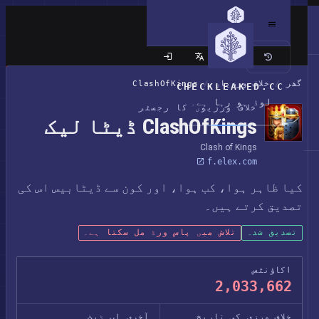
کلاسک سائٹ
گھر
/
خلاف ورزیاں
/
ClashOfKings
CHECKLEAKED.CC
لوڈ ہو رہا ہے۔
خلاف ورزیوں کا رجسٹر
ClashOfKings ڈیٹا لیک
Clash of Kings
f.elex.com
کیا ظاہر ہوا، کب ہوا، اور کون سے ڈیٹابیس اس کی
تصدیق کرتے ہیں۔
تصدیق شدہ
تلاش میں پاس ورڈ مل سکتا ہے۔
اکاؤنٹس
2,033,662
خلاف ورزی کی تاریخ
آخری اپ ڈیٹ