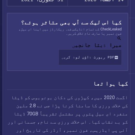
کیا اس لیک سے آپ بھی متاثر ہوئے؟
CheckLeaked کے تمام انڈیکس شدہ ریکارڈز میں اپنا ای میل،
فون نمبر یا صارف نام تلاش کریں۔
میرا ڈیٹا جانچیں
PDF رپورٹ ڈاؤن لوڈ کریں
کیا ہوا تھا
اگست 2020 میں، کپڑوں کی دکان بونوبوس کو ڈیٹا
کی خلاف ورزی کا سامنا کرنا پڑا جس نے 2.8 ملین
منفرد ای میل پتوں پر مشتمل تقریباً 70GB ڈیٹا
کو بے نقاب کیا۔ اس خلاف ورزی سے نام، جسمانی اور
آئی پی ایڈریس، فون نمبر، آرڈر کی تاریخ اور