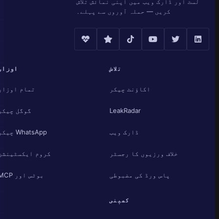
لسٹ اور ڈارک ویب میں اپنی نمائش تلاش
کریں — حملہ آوروں سے پہلے۔
تلاش
اوزار
اکاؤنٹ چیکر
تمام اوزار
LeakRadar
گوگل چیکر
ڈارک ویب
WhatsApp چیکر
خلاف ورزیوں کا رجسٹر
کروم ایکسٹینشن
پاس ورڈ کی مضبوطی
بوٹس اور MCP
کمپنی