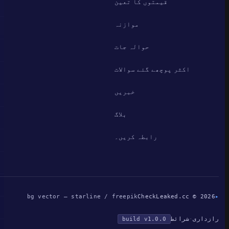
قیمتوں کا تعین
موازنہ
حوالہ جات
اکثر پوچھے گئے سوالات
خبریں
بلاگ
رابطہ کریں۔
bg vector — starline / freepik
CheckLeaked.cc © 2026
▸
رازداری
·
شرائط
build v1.0.0