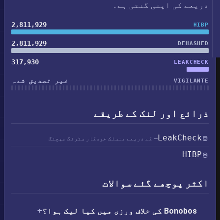
ذریعے کی اپنی گنتی ہے۔
2,811,929
HIBP
2,811,929
DEHASHED
317,930
LEAKCHECK
غیر تصدیق شدہ
VIGILANTE
ذرائع اور لنک کے طریقے
LeakCheck
— کے ذریعے منسلک خودکار سٹرنگ میچنگ
HIBP
اکثر پوچھے گئے سوالات
Bonobos کی خلاف ورزی میں کیا لیک ہوا؟