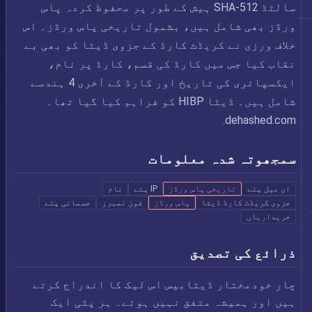
سالٹڈ SHA-512 ہیش کے طور پر محفوظ کردہ پاس
ورڈز بھی شامل ہیں، بشمول تاریخی پاس ورڈز۔ اس
خلاف ورزی نے کریڈٹ کارڈ کے جزوی ڈیٹا کو بھی بے
نقاب کیا جس میں کارڈ کی قسم، کارڈ پر نام،
ایکسپائری کی تاریخ اور کارڈ کے آخری 4 ہندسے
شامل ہیں۔ ڈیٹا HIBP کو فراہم کیا گیا تھا۔
dehashed.com.
سمجھوتہ شدہ معلومات
ای میل پتے
تاریخی پاس ورڈز
IP پتے
نام
جزوی کریڈٹ کارڈ ڈیٹا
پاس ورڈز
فون نمبرز
جسمانی پتے
خریداریاں
ذرائع کی تصدیق
چار خودمختار ڈیٹابیس اس لیک کا اندراج کرتے
ہیں اور ہمیشہ متفق نہیں ہوتے۔ ہر پٹی ایک