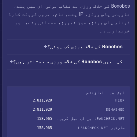
Bonobos کی خلاف ورزی بے نقاب ہوئی: ای میل پتے،
تاریخی پاس ورڈز، IP پتے، نام، جزوی کریڈٹ کارڈ
ڈیٹا، پاس ورڈز، فون نمبرز، جسمانی پتے، اور
خریداریاں۔
Bonobos کی خلاف ورزی کب ہوئی؟
کیا میں Bonobos کی خلاف ورزی سے متاثر ہوں؟
لیک شدہ اکاؤنٹس
2,811,929
HIBP
2,811,929
DEHASHED
158,965
LEAKCHECK.NET پر ای میل کریں۔
158,965
صارفین LEAKCHECK.NET