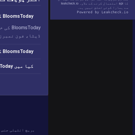
کا api استعمال کرنے کے علاوہ leakcheck.io
سے ہمارا کوئی تعلق نہیں ہے۔
Powered by Leakcheck.io
BloomsToday کی خلاف ورزی میں کیا لیک ہوا؟
sToday
ڈیٹا، فون نمبرز
BloomsToday کی خلاف ورزی کب ہوئی؟
کیا میں BloomsToday کی خلاف ورزی سے متاثر ہوں؟
بریچ انٹیلی جنس 