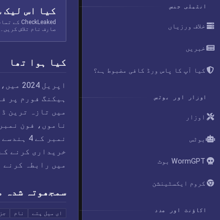
انٹیلی جنس
کیا اس لیک 
eckLeaked
خلاف ورزیاں
صارف نام تلاش کریں۔
خبریں
کیا ہوا تھا
کیا آپ کا پاس ورڈ کافی مضبوط ہے؟
ہیکنگ فورم پر فر
اوزار اور بوٹس
اوزار
ناموں، فون نمبرز
نمبر کے 
بوٹس
خریداری کرنے کے 
WormGPT بوٹ
میں رابطہ کرنے پ
کروم ایکسٹینشن
سمجھوتہ شدہ م
اکاؤنٹ اور مدد
ای میل پتے
نام
جز