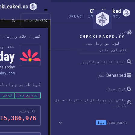
ckLeaked.cc
CheckLeaked
BREACH INTELLIGENCE
ا
کلاسک سائٹ
گھر
CHECKLEAKED.CC
گھر
/
خلاف ورزیاں
/
لوڈ ہو رہا ہے۔
خلاف و
تلاش اور جانچ
Today
اپنا اکاؤنٹ چیک کریں۔
ms Today
day.com
Dehashed تلاش
کیا ظاہر ہوا، کب
گوگل چیکر
تصدیق شدہ
کوئی پ
واٹس ایپ پروفائل کی معلومات حاصل
کریں۔
اکاؤنٹس
15,386,976
نیا
LEAKRADAR