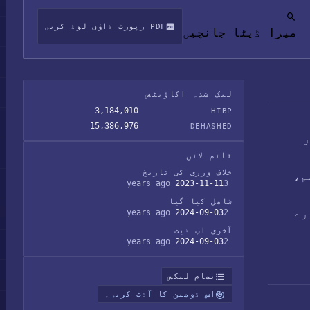
PDF رپورٹ ڈاؤن لوڈ کریں
میرا ڈیٹا جانچیں
لیک شدہ اکاؤنٹس
3,184,010
HIBP
15,386,976
DEHASHED
ر
ٹائم لائن
خلاف ورزی کی تاریخ
م،
2023-11-11
3 years ago
شامل کیا گیا
رے
2024-09-03
2 years ago
آخری اپ ڈیٹ
2024-09-03
2 years ago
تمام لیکس
اس ڈومین کا آڈٹ کریں۔