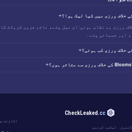
Bloom کی خلاف ورزی بے نقاب ہوئی: ای میل پتے، نام، جزوی کریڈٹ کا
، اور جسمانی پتے۔
ت
CheckLeaked
.cc
اکاؤنٹ چ
کنسول۔ لیکس، کومبو