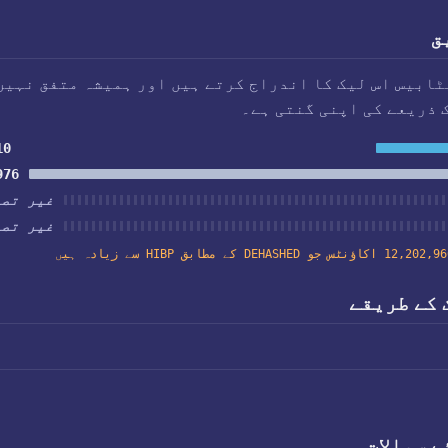
ق
ابیس اس لیک کا اندراج کرتے ہیں اور ہمیشہ متفق نہیں
 ذریعے کی اپنی گنتی ہے۔
10
976
غیر تصد
غیر تصد
12,20 اکاؤنٹس جو DEHASHED کے مطابق HIBP سے زیادہ ہیں
 کے طریقے
 سوالات