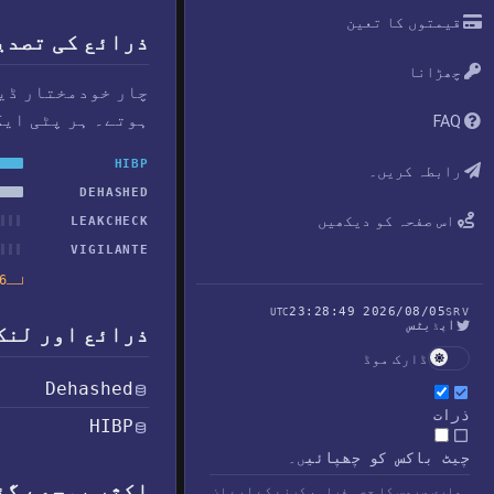
قیمتوں کا تعین
ذرائع کی تصدی
چھڑانا
چار خودمختار ڈیٹ
ہوتے۔ ہر پٹی ایک
FAQ
HIBP
رابطہ کریں۔
DEHASHED
اس صفحہ کو دیکھیں
LEAKCHECK
VIGILANTE
2,966
2026/08/05 23:28:49
UTC
SRV
اپڈیٹس
ذرائع اور لنک
ڈارک موڈ
Dehashed
ذرات
HIBP
چیٹ باکس کو چھپائیں۔
اکثر پوچھے گئے
ہماری سروس کا حصہ فراہم کرنے کے لیے ان