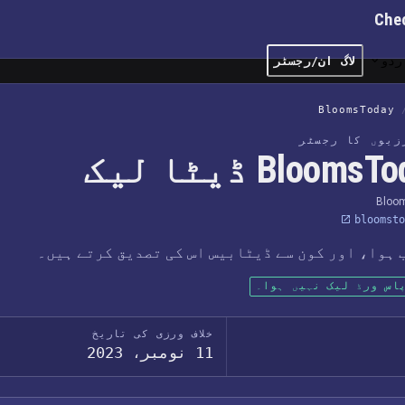
Che
ردو
لاگ ان/رجسٹر
BloomsToday
رزیوں کا رجسٹر
Blooms ڈیٹا لیک
Bloo
bloomsto
 ہوا، اور کون سے ڈیٹابیس اس کی تصدیق کرتے ہیں۔
اس ورڈ لیک نہیں ہوا۔
خلاف ورزی کی تاریخ
11 نومبر، 2023