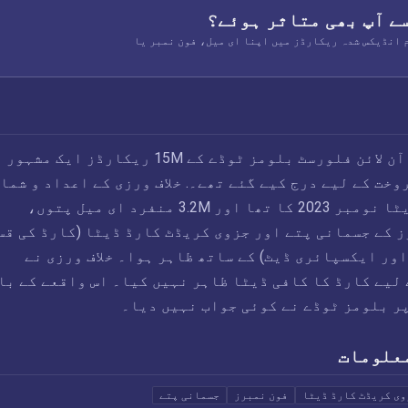
سے آپ بھی متاثر ہوئے؟
Ch کے تمام انڈیکس شدہ ریکارڈز میں اپنا ای میل، فون نمبر یا
اپریل 2024 میں، آن لائن فلورسٹ بلومز ٹوڈے کے 15M ریکارڈز ایک مشہور
وخت کے لیے درج کیے گئے تھے۔. خلاف ورزی کے اعداد و شما
میں تازہ ترین ڈیٹا نومبر 2023 کا تھا اور 3.2M منفرد ای میل پتوں،
 کے جسمانی پتے اور جزوی کریڈٹ کارڈ ڈیٹا (کارڈ کی قس
4 ہندسے اور ایکسپائری ڈیٹ) کے ساتھ ظاہر ہوا۔ خلاف ورزی نے
لیے کارڈ کا کافی ڈیٹا ظاہر نہیں کیا۔ اس واقعے کے با
ر بلومز ٹوڈے نے کوئی جواب نہیں دیا۔
علومات
وی کریڈٹ کارڈ ڈیٹا
فون نمبرز
جسمانی پتے