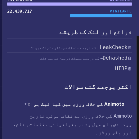
22,439,717
VIGILANTE
ذرائع اور لنک کے طریقے
LeakCheck
— کے ذریعے منسلک خودکار سٹرنگ میچنگ
Dehashed
— کے ذریعے منسلک ڈومین کی مماثلت
HIBP
اکثر پوچھے گئے سوالات
Animoto کی خلاف ورزی میں کیا لیک ہوا؟
Animoto کی خلاف ورزی بے نقاب ہوئی: تاریخ
پیدائش، ای میل پتے، جغرافیائی مقامات، نام،
اور پاس ورڈز۔