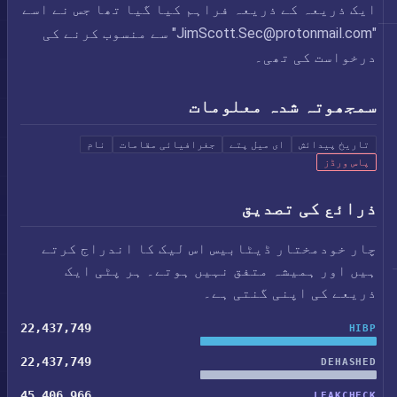
ایک ذریعہ کے ذریعہ فراہم کیا گیا تھا جس نے اسے
"
JimScott.Sec@protonmail.com
" سے منسوب کرنے کی
درخواست کی تھی۔
سمجھوتہ شدہ معلومات
تاریخ پیدائش
ای میل پتے
جغرافیائی مقامات
نام
پاس ورڈز
ذرائع کی تصدیق
چار خودمختار ڈیٹابیس اس لیک کا اندراج کرتے
ہیں اور ہمیشہ متفق نہیں ہوتے۔ ہر پٹی ایک
ذریعے کی اپنی گنتی ہے۔
22,437,749
HIBP
22,437,749
DEHASHED
45,406,966
LEAKCHECK