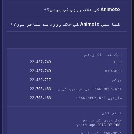
Animoto کی خلاف ورزی کب ہوئی؟
کیا میں Animoto کی خلاف ورزی سے متاثر ہوں؟
لیک شدہ اکاؤنٹس
22,437,749
HIBP
22,437,749
DEHASHED
22,439,717
چوکس
22,703,483
LEAKCHECK.NET پر ای میل کریں۔
22,703,483
صارفین LEAKCHECK.NET
ٹائم لائن
خلاف ورزی کی تاریخ
2018-07-10
8 years ago
LEAKCHECK کی تاریخ