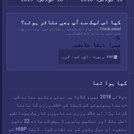
کیا اس لیک سے آپ بھی متاثر ہوئے؟
CheckLeaked کے تمام انڈیکس شدہ ریکارڈز میں اپنا ای میل،
فون نمبر یا صارف نام تلاش کریں۔
میرا ڈیٹا جانچیں
PDF رپورٹ ڈاؤن لوڈ کریں
کیا ہوا تھا
جولائی 2018 میں، کلاؤڈ پر مبنی ویڈیو بنانے کی
خدمت اینیموٹو کو ڈیٹا کی خلاف ورزی کا سامنا
کرنا پڑا. اس خلاف ورزی نے ناموں، تاریخ پیدائش،
اصل ملک اور نمکین پاس ورڈ ہیش کے ساتھ 22 ملین
منفرد ای میل پتوں کو بے نقاب کیا۔ ڈیٹا HIBP کو