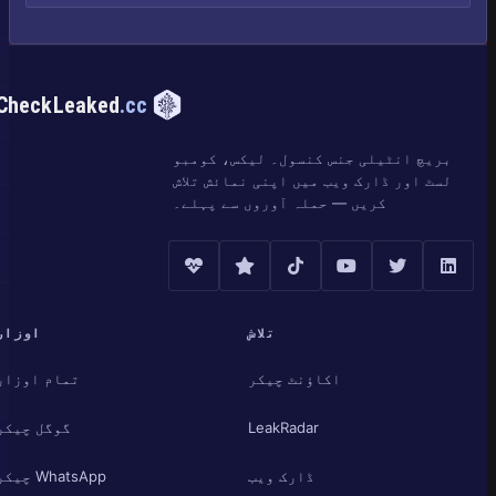
CheckLeaked
.cc
بریچ انٹیلی جنس کنسول۔ لیکس، کومبو
لسٹ اور ڈارک ویب میں اپنی نمائش تلاش
کریں — حملہ آوروں سے پہلے۔
تلاش
اوزار
اکاؤنٹ چیکر
تمام اوزار
LeakRadar
گوگل چیکر
ڈارک ویب
WhatsApp چیکر