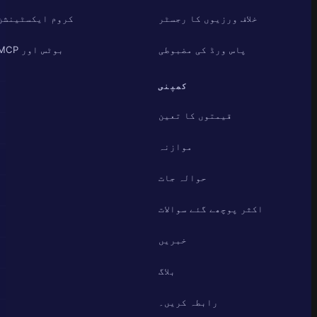
خلاف ورزیوں کا رجسٹر
کروم ایکسٹینشن
پاس ورڈ کی مضبوطی
بوٹس اور MCP
کمپنی
قیمتوں کا تعین
موازنہ
حوالہ جات
اکثر پوچھے گئے سوالات
خبریں
بلاگ
رابطہ کریں۔