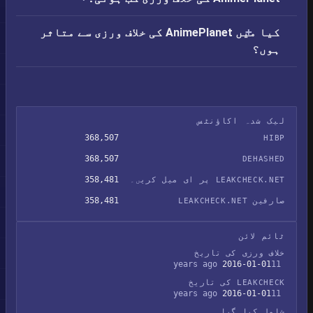
کیا میں AnimePlanet کی خلاف ورزی سے متاثر
ہوں؟
لیک شدہ اکاؤنٹس
368,507
HIBP
368,507
DEHASHED
358,481
LEAKCHECK.NET پر ای میل کریں۔
358,481
صارفین LEAKCHECK.NET
ٹائم لائن
خلاف ورزی کی تاریخ
2016-01-01
11 years ago
LEAKCHECK کی تاریخ
2016-01-01
11 years ago
شامل کیا گیا