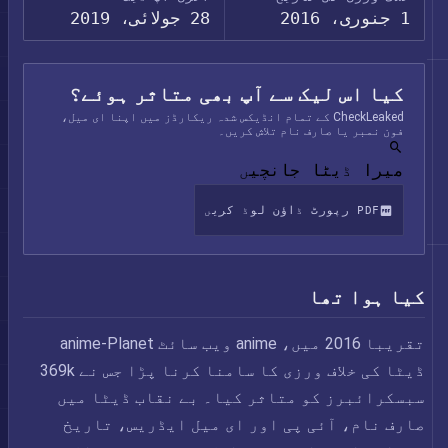
1 جنوری، 2016
28 جولائی، 2019
کیا اس لیک سے آپ بھی متاثر ہوئے؟
CheckLeaked کے تمام انڈیکس شدہ ریکارڈز میں اپنا ای میل،
فون نمبر یا صارف نام تلاش کریں۔
میرا ڈیٹا جانچیں
PDF رپورٹ ڈاؤن لوڈ کریں
کیا ہوا تھا
تقریبا 2016 میں، anime ویب سائٹ anime-Planet
ڈیٹا کی خلاف ورزی کا سامنا کرنا پڑا جس نے 369k
سبسکرائبرز کو متاثر کیا۔ بے نقاب ڈیٹا میں
صارف نام، آئی پی اور ای میل ایڈریس، تاریخ