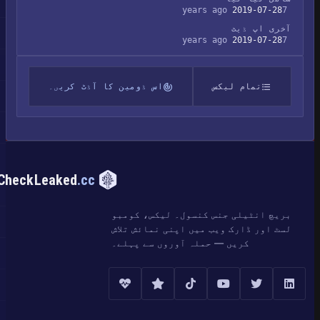
2019-07-28
7 years ago
آخری اپ ڈیٹ
2019-07-28
7 years ago
تمام لیکس
اس ڈومین کا آڈٹ کریں۔
CheckLeaked
.cc
بریچ انٹیلی جنس کنسول۔ لیکس، کومبو
لسٹ اور ڈارک ویب میں اپنی نمائش تلاش
کریں — حملہ آوروں سے پہلے۔