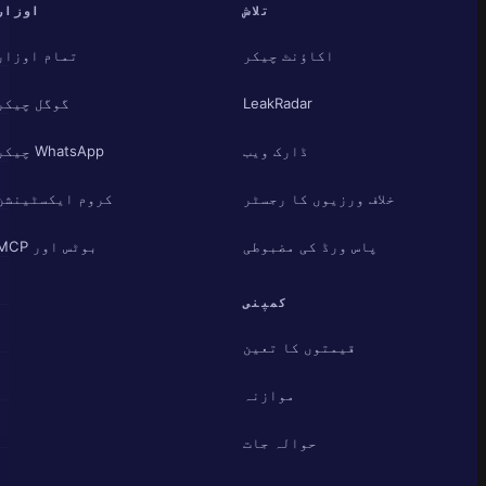
تلاش
اوزار
اکاؤنٹ چیکر
تمام اوزار
LeakRadar
گوگل چیکر
ڈارک ویب
WhatsApp چیکر
خلاف ورزیوں کا رجسٹر
کروم ایکسٹینشن
پاس ورڈ کی مضبوطی
بوٹس اور MCP
کمپنی
قیمتوں کا تعین
موازنہ
حوالہ جات