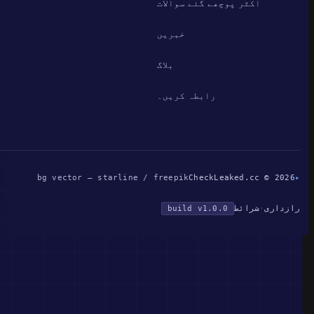
اکثر پوچھے گئے سوالات
خبریں
بلاگ
رابطہ کریں۔
bg vector — starline / freepik
CheckLeaked.cc © 2026
▸
رازداری
·
شرائط
build v1.0.0