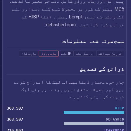
پیدائش اور پاس ورڈز شامل تھے جو بغیر سالٹ شدہ
MD5 ہیشز کے طور پر محفوظ کیے گئے تھے اور نئے
اکاؤنٹس کے لیے، bcrypt ہیشز۔ ڈیٹا HIBP کو
فراہم کیا گیا تھا۔ dehashed.com.
سمجھوتہ شدہ معلومات
تاریخ پیدائش
ای میل پتے
IP پتے
پاس ورڈز
صارف نام
ذرائع کی تصدیق
چار خودمختار ڈیٹابیس اس لیک کا اندراج کرتے
ہیں اور ہمیشہ متفق نہیں ہوتے۔ ہر پٹی ایک
ذریعے کی اپنی گنتی ہے۔
368,507
HIBP
368,507
DEHASHED
716,962
LEAKCHECK