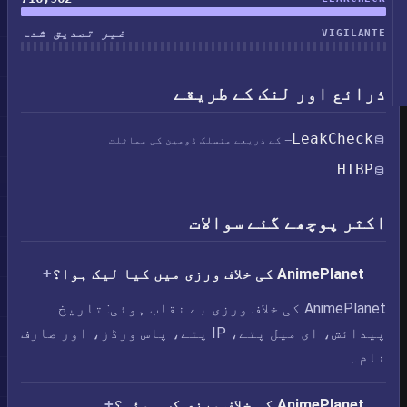
غیر تصدیق شدہ
VIGILANTE
ذرائع اور لنک کے طریقے
LeakCheck
— کے ذریعے منسلک ڈومین کی مماثلت
HIBP
اکثر پوچھے گئے سوالات
AnimePlanet کی خلاف ورزی میں کیا لیک ہوا؟
AnimePlanet کی خلاف ورزی بے نقاب ہوئی: تاریخ
پیدائش، ای میل پتے، IP پتے، پاس ورڈز، اور صارف
نام۔
AnimePlanet کی خلاف ورزی کب ہوئی؟