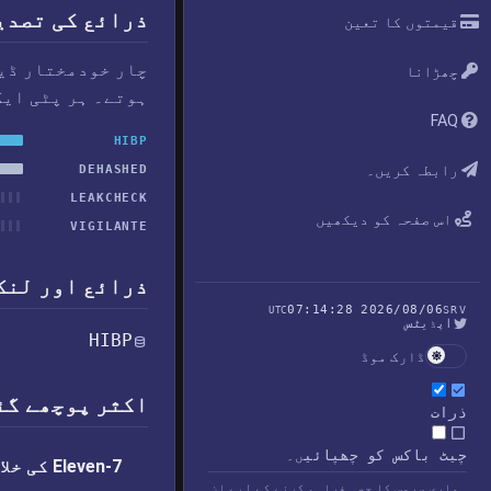
ذرائع کی تصدی
قیمتوں کا تعین
چار خودمختار ڈیٹ
چھڑانا
ہوتے۔ ہر پٹی ایک
FAQ
HIBP
رابطہ کریں۔
DEHASHED
LEAKCHECK
اس صفحہ کو دیکھیں
VIGILANTE
ذرائع اور لنک
2026/08/06 07:14:28
UTC
SRV
اپڈیٹس
HIBP
ڈارک موڈ
اکثر پوچھے گئے
ذرات
چیٹ باکس کو چھپائیں۔
7-Eleven کی خلاف ورزی میں کیا لیک ہوا؟
ہماری سروس کا حصہ فراہم کرنے کے لیے ان