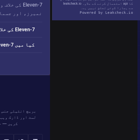
کا api استعمال کرنے کے علاوہ leakcheck.io
7-Eleven ک
سے ہمارا کوئی تعلق نہیں ہے۔
نمبرز، اور جسما
Powered by Leakcheck.io
7-Eleven کی خلاف ورزی کب ہوئی؟
کیا میں 7-Eleven کی خلاف ورزی سے متاثر ہوں؟
بریچ انٹیلی جنس 
لسٹ اور ڈارک ویب 
کریں — ح