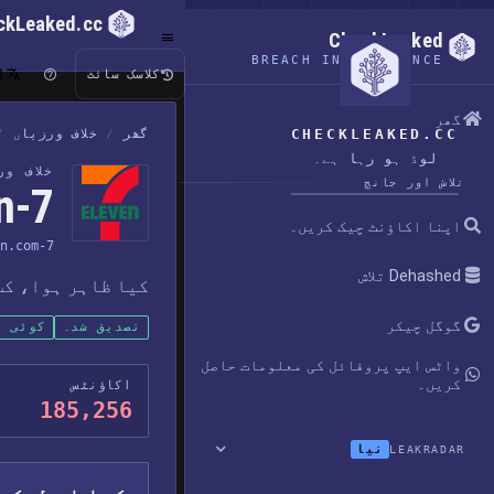
ckLeaked.cc
CheckLeaked
BREACH INTELLIGENCE
ا
کلاسک سائٹ
گھر
CHECKLEAKED.CC
گھر
/
خلاف ورزیاں
/
لوڈ ہو رہا ہے۔
خلاف و
تلاش اور جانچ
7-Eleven ڈیٹا لیک
اپنا اکاؤنٹ چیک کریں۔
7-eleven.com
Dehashed تلاش
کیا ظاہر ہوا، کب
گوگل چیکر
تصدیق شدہ
کوئی پ
واٹس ایپ پروفائل کی معلومات حاصل
کریں۔
اکاؤنٹس
185,256
نیا
LEAKRADAR