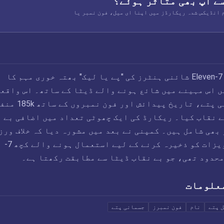
سے آپ بھی متاثر ہوئے؟
Ch کے تمام انڈیکس شدہ ریکارڈز میں اپنا ای میل، فون نمبر یا
اپریل 2026 میں، 7-Eleven شائنی ہنٹرز کی "پے یا لیک" بھتہ خوری مہم کا
 اس مہینے میں شائع ہونے والے ڈیٹا کے ساتھ۔ اس واقع
نے ناموں، جسمانی پتے، تاریخ پیدائش اور فون 
ے نقاب کیا۔ ریکارڈ کی ایک چھوٹی تعداد میں اضافی بے
بھی شامل ہیں۔ کمپنی نے بعد میں مشورہ دیا کہ خلاف ورز
"فرنچائزی دستاویزات کو ذخیرہ کرنے کے لیے استعمال ہونے والے کچھ 7-
علومات
ل پتے
نام
فون نمبرز
جسمانی پتے