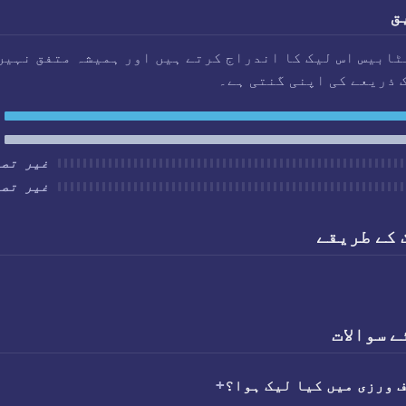
ق
ابیس اس لیک کا اندراج کرتے ہیں اور ہمیشہ متفق نہیں
 ذریعے کی اپنی گنتی ہے۔
غیر تصد
غیر تصد
 کے طریقے
 سوالات