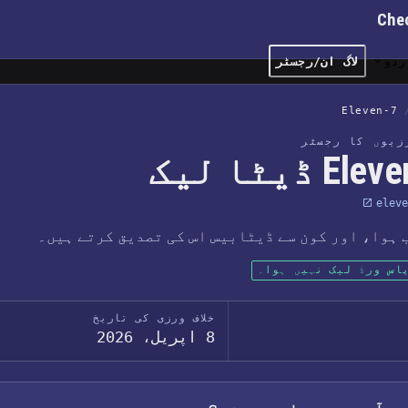
Che
ردو
لاگ ان/رجسٹر
7-Eleven
رزیوں کا رجسٹر
 ہوا، اور کون سے ڈیٹابیس اس کی تصدیق کرتے ہیں۔
اس ورڈ لیک نہیں ہوا۔
خلاف ورزی کی تاریخ
8 اپریل، 2026