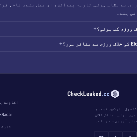
ی خلاف ورزی بے نقاب ہوئی: تاریخ پیدائش، ای میل پتے، نام، فون
نی پتے۔
ت
CheckLeaked
.cc
اکاؤنٹ چ
کنسول۔ لیکس، کومبو
kRadar
میں اپنی نمائش تلاش
ملہ آوروں سے پہلے۔
ڈارک 