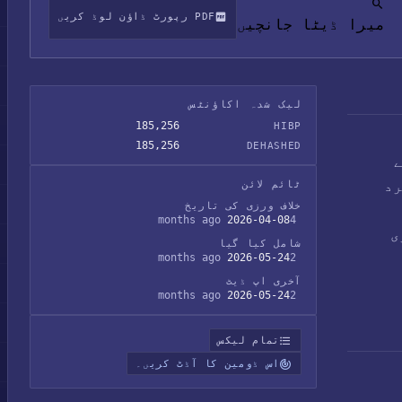
PDF رپورٹ ڈاؤن لوڈ کریں
میرا ڈیٹا جانچیں
لیک شدہ اکاؤنٹس
185,256
HIBP
185,256
DEHASHED
ے
نمبروں کے ساتھ 185k منفرد
ٹائم لائن
خلاف ورزی کی تاریخ
2026-04-08
4 months ago
ی
شامل کیا گیا
2026-05-24
2 months ago
آخری اپ ڈیٹ
2026-05-24
2 months ago
تمام لیکس
اس ڈومین کا آڈٹ کریں۔