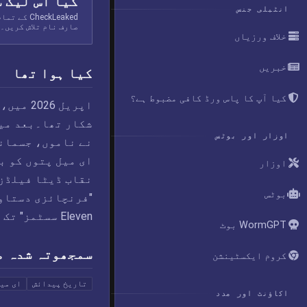
کیا اس لیک 
انٹیلی جنس
eckLeaked
صارف نام تلاش کریں۔
خلاف ورزیاں
خبریں
کیا ہوا تھا
کیا آپ کا پاس ورڈ کافی مضبوط ہے؟
شکار تھا۔بعد میں
اوزار اور بوٹس
ای میل پتوں کو ب
اوزار
نقاب ڈیٹا فیلڈز 
بوٹس
Eleven سسٹمز" تک محدود تھی، جو بے نقاب ڈیٹا سے مطابقت رکھتا ہے۔
WormGPT بوٹ
سمجھوتہ شدہ م
کروم ایکسٹینشن
تاریخ پیدائش
ای می
اکاؤنٹ اور مدد