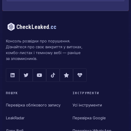
CheckLeaked
.cc
Консоль розвідки про порушення.
Дізнайтеся про своє викриття у витоках,
комбо-листах і темному вебі — раніше
за зловмисників.
ПОШУК
ІНСТРУМЕНТИ
Перевірка облікового запису
Усі інструменти
LeakRadar
Перевірка Google
Дарк Веб
Перевірка WhatsApp