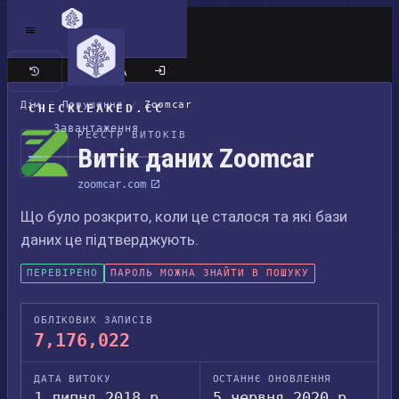
Класичний сайт
Дім
/
Порушення
/
Zoomcar
CHECKLEAKED.CC
Завантаження
РЕЄСТР ВИТОКІВ
Витік даних Zoomcar
zoomcar.com
Що було розкрито, коли це сталося та які бази
даних це підтверджують.
ПЕРЕВІРЕНО
ПАРОЛЬ МОЖНА ЗНАЙТИ В ПОШУКУ
ОБЛІКОВИХ ЗАПИСІВ
7,176,022
ДАТА ВИТОКУ
ОСТАННЄ ОНОВЛЕННЯ
1 липня 2018 р.
5 червня 2020 р.