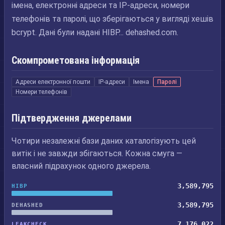
імена, електронні адреси та IP-адреси, номери
телефонів та паролі, що зберігаються у вигляді хешів
bcrypt. Дані були надані HIBP... dehashed.com.
Скомпрометована інформація
Адреси електронної пошти
IP-адреси
Імена
Паролі
Номери телефонів
Підтвердження джерелами
Чотири незалежні бази даних каталогізують цей
витік і не завжди збігаються. Кожна смуга —
власний підрахунок одного джерела.
3,589,795
HIBP
3,589,795
DEHASHED
7,176,022
LEAKCHECK