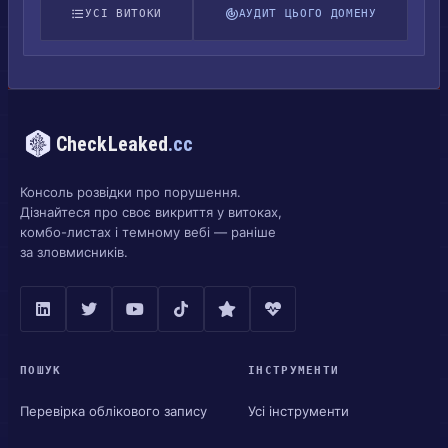
УСІ ВИТОКИ
АУДИТ ЦЬОГО ДОМЕНУ
CheckLeaked
.cc
Консоль розвідки про порушення.
Дізнайтеся про своє викриття у витоках,
комбо-листах і темному вебі — раніше
за зловмисників.
ПОШУК
ІНСТРУМЕНТИ
Перевірка облікового запису
Усі інструменти