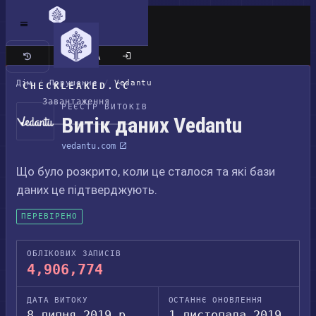
Класичний сайт
Дім
/
Порушення
/
Vedantu
CHECKLEAKED.CC
Завантаження
РЕЄСТР ВИТОКІВ
Витік даних Vedantu
vedantu.com
Що було розкрито, коли це сталося та які бази
даних це підтверджують.
ПЕРЕВІРЕНО
ОБЛІКОВИХ ЗАПИСІВ
4,906,774
ДАТА ВИТОКУ
ОСТАННЄ ОНОВЛЕННЯ
8 липня 2019 р.
1 листопада 2019