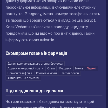
даних у форматі JSON розкрив великий обсяг
персональної інформації, включаючи електронну
пошту та IP-адресу, імена, номери телефонів, стать
та паролі, що зберігаються у вигляді хешів bcrypt.
Коли Vedantu зв’язалися з приводу інциденту,
повідомили, що їм відомо про витік даних, і вони
інформують своїх клієнтів.
Скомпрометована інформація
Деталі користувацького агента браузера
Адреси електронної пошти
Стать
IP-адреси
Імена
Паролі
Номери телефонів
Розмовні мови
Часові пояси
Активність на веб-сайті
Підтвердження джерелами
Чотири незалежні бази даних каталогізують цей
витік і не завжди збігаються. Кожна смуга —