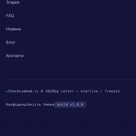
Згадки
FAQ
Новини
Блог
Контакти
▸
CheckLeaked.cc © 2026
bg vector — starline / freepik
Конфіденційність
·
Умови
build v1.0.0