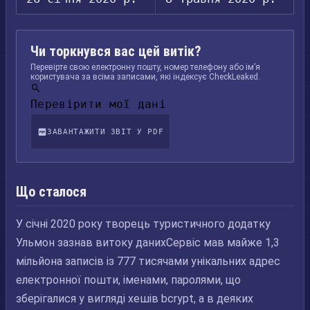
Чи торкнувся вас цей витік?
Перевірте свою електронну пошту, номер телефону або ім’я
користувача за всіма записами, які індексує CheckLeaked.
Перевірити мої дані
ЗАВАНТАЖИТИ ЗВІТ У PDF
Що сталося
У січні 2020 року творець туристичного додатку
Ульмон зазнав витоку данихСервіс мав майже 1,3
мільйона записів із 777 тисячами унікальних адрес
електронної пошти, іменами, паролями, що
зберігалися у вигляді хешів bcrypt, а в деяких