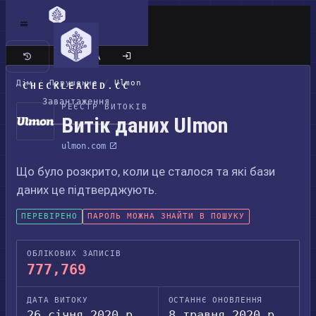
Класичний сайт
Дім
/
Порушення
/
Ulmon
CHECKLEAKED.CC
Завантаження
РЕЄСТР ВИТОКІВ
Витік даних Ulmon
ulmon.com
Що було розкрито, коли це сталося та які бази
даних це підтверджують.
ПЕРЕВІРЕНО
ПАРОЛЬ МОЖНА ЗНАЙТИ В ПОШУКУ
ОБЛІКОВИХ ЗАПИСІВ
777,769
ДАТА ВИТОКУ
ОСТАННЄ ОНОВЛЕННЯ
26 січня 2020 р.
8 травня 2020 р.