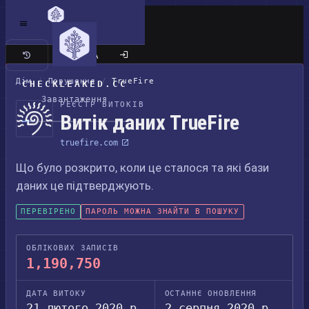
Класичний сайт
Дім
/
Порушення
/
TrueFire
CHECKLEAKED.CC
Завантаження
РЕЄСТР ВИТОКІВ
Витік даних TrueFire
truefire.com
Що було розкрито, коли це сталося та які бази
даних це підтверджують.
ПЕРЕВІРЕНО
ПАРОЛЬ МОЖНА ЗНАЙТИ В ПОШУКУ
ОБЛІКОВИХ ЗАПИСІВ
1,190,750
ДАТА ВИТОКУ
ОСТАННЄ ОНОВЛЕННЯ
21 лютого 2020 р.
2 серпня 2020 р.