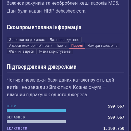
баланси рахунків та необроблені хеші паролів MD5.
Дані були надані HIBP dehashed.com.
Скомпрометована інформація
Залишки на рахунках
Дати народження
Адреси електронної пошти
Імена
Паролі
Номери телефонів
Фізичні адреси
Імена користувачів
Підтвердження джерелами
Чотири незалежні бази даних каталогізують цей
витік і не завжди збігаються. Кожна смуга —
власний підрахунок одного джерела.
599,667
HIBP
599,667
DEHASHED
1,190,750
LEAKCHECK