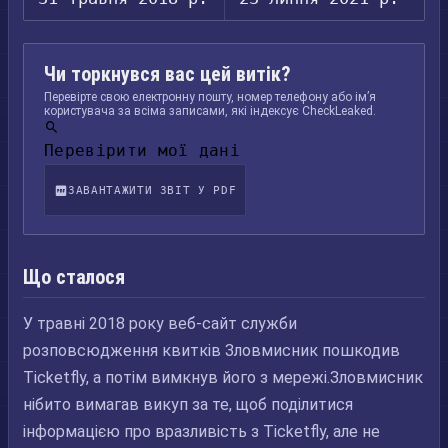
Чи торкнувся вас цей витік?
Перевірте свою електронну пошту, номер телефону або ім’я
користувача за всіма записами, які індексує CheckLeaked.
Перевірити мої дані
ЗАВАНТАЖИТИ ЗВІТ У PDF
Що сталося
У травні 2018 року веб-сайт служби
розповсюдження квитків Зловмисник пошкодив
Ticketfly, а потім вимкнув його з мережі.Зловмисник
нібито вимагав викуп за те, щоб поділитися
інформацією про вразливість з Ticketfly, але не