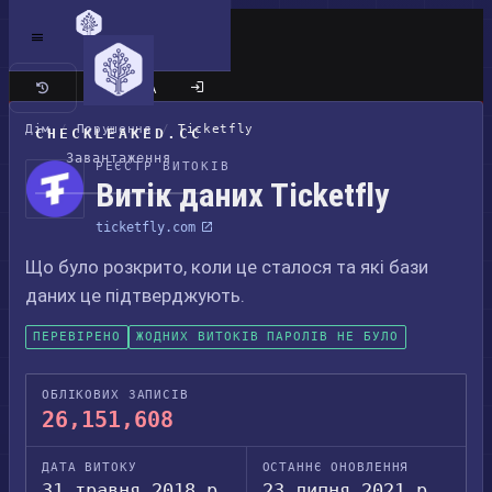
Класичний сайт
Дім
/
Порушення
/
Ticketfly
CHECKLEAKED.CC
Завантаження
РЕЄСТР ВИТОКІВ
Витік даних Ticketfly
ticketfly.com
Що було розкрито, коли це сталося та які бази
даних це підтверджують.
ПЕРЕВІРЕНО
ЖОДНИХ ВИТОКІВ ПАРОЛІВ НЕ БУЛО
ОБЛІКОВИХ ЗАПИСІВ
26,151,608
ДАТА ВИТОКУ
ОСТАННЄ ОНОВЛЕННЯ
31 травня 2018 р.
23 липня 2021 р.