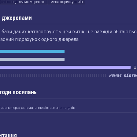
ілі в соціальних мережах
Імена користувачів
 джерелами
бази даних каталогізують цей витік і не завжди збігаютьс
асний підрахунок одного джерела.
1
немає підтв
тоди посилань
'язано через автоматичне зіставлення рядків
итання