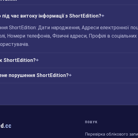
під час витоку інформації з ShortEdition?
ня ShortEdition: Дати народження, Адреси електронної по
олі, Номери телефонів, Фізичні адреси, Профілі в соціальних
ористувачів.
к ShortEdition?
ене порушення ShortEdition?
ПОШУК
ed
.cc
Перевірка облікового зап