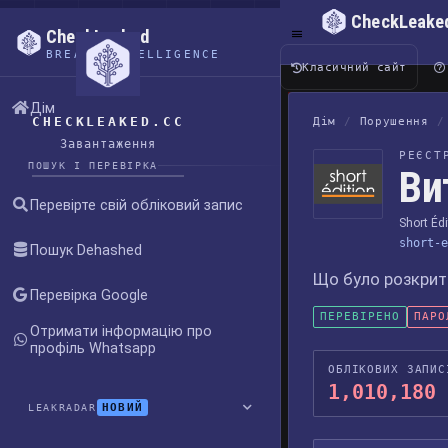
CheckLeake
CheckLeaked
BREACH INTELLIGENCE
Класичний сайт
Дім
CHECKLEAKED.CC
Дім
/
Порушення
/
Завантаження
РЕЄСТ
ПОШУК І ПЕРЕВІРКА
Ви
Перевірте свій обліковий запис
Short Édi
short-e
Пошук Dehashed
Що було розкрито
Перевірка Google
ПЕРЕВІРЕНО
ПАРО
Отримати інформацію про
профіль Whatsapp
ОБЛІКОВИХ ЗАПИС
1,010,180
НОВИЙ
LEAKRADAR