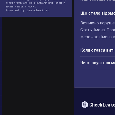
окрім використання їхнього API для надання
частини наших послуг.
Powered by Leakcheck.io
Що стало відомо 
Виявлено порушен
Стать, Імена, Пар
мережах і Імена к
Коли стався виті
Чи стосується м
CheckLeak