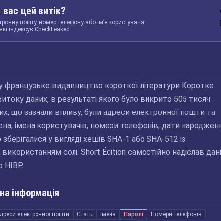
 вас цей витік?
тронну пошту, номер телефону або ім’я користувача
які індексує CheckLeaked.
ку французьке видавництво короткої літератури Коротке
итоку даних, в результаті якого було викрито 505 тисяч
их, що зазнали впливу, були адреси електронної пошти та
мена, імена користувачів, номери телефонів, дати народженн
що зберігалися у вигляді хешів SHA-1 або SHA-512 із
икористанням солі. Short Édition самостійно надіслав дані
о HIBP.
на інформація
дреси електронної пошти
Стать
Імена
Паролі
Номери телефонів