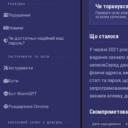
РОЗВІДКА
Чи торкнувся
Перевірте свою елек
Порушення
за всіма записами, 
Новини
Що сталося
Чи достатньо надійний ваш
пароль?
У червні 2021 ро
видання зазнало в
ІНСТРУМЕНТИ ТА БОТИ
записівСеред дан
Інструменти
фізичні адреси, і
статі та паролі, 
Боти
запрограмованим в
Бот WormGPT
зазнали впливу, д
Розширення Chrome
Скомпрометова
ОБЛІКОВИЙ ЗАПИС І ДОВІДКА
Дати народження
А