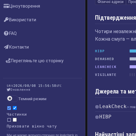
Фізичні адреси
Проф
Ціноутворення
Підтвердження
Використати
Чотири незалежні 
FAQ
Кожна смуга — вл
Контакти
HIBP
DEHASHED
Перегляньте цю сторінку
LEAKCHECK
VIGILANTE
2026/08/08 15:56:58
SRV
UTC
Оновлення
Джерела та ме
Темний режим
LeakCheck
— пов
Частинки
HIBP
Приховати вікно чату
Найчастіші зап
Ми не маємо жодного стосунку до leakcheck.io,