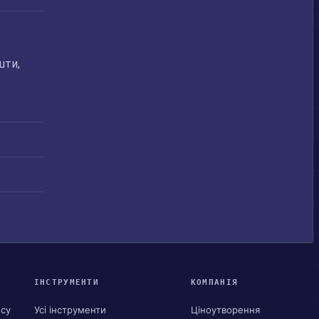
шти,
ІНСТРУМЕНТИ
КОМПАНІЯ
ису
Усі інструменти
Ціноутворення