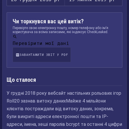
Чи торкнувся вас цей витік?
Перевірте свою електронну пошту, номер телефону або ім’я
користувача за всіма записами, які індексує CheckLeaked.
Перевірити мої дані
ЗАВАНТАЖИТИ ЗВІТ У PDF
Що сталося
У грудні 2018 року вебсайт настільних рольових ігор
Roll20 зазнав витоку данихМайже 4 мільйони
клієнтів постраждали від витоку даних, зокрема,
були викриті адреси електронної пошти та IP-
адреси, імена, хеші паролів bcrypt та останні 4 цифри