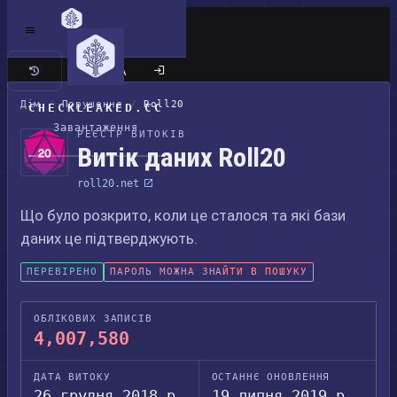
Класичний сайт
Дім
/
Порушення
/
Roll20
CHECKLEAKED.CC
Завантаження
РЕЄСТР ВИТОКІВ
Витік даних Roll20
roll20.net
Що було розкрито, коли це сталося та які бази
даних це підтверджують.
ПЕРЕВІРЕНО
ПАРОЛЬ МОЖНА ЗНАЙТИ В ПОШУКУ
ОБЛІКОВИХ ЗАПИСІВ
4,007,580
ДАТА ВИТОКУ
ОСТАННЄ ОНОВЛЕННЯ
26 грудня 2018 р.
19 липня 2019 р.