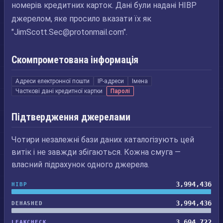
номерів кредитних карток. Дані були надані HIBP
джерелом, яке просило вказати їх як
"
JimScott.Sec@protonmail.com
".
Скомпрометована інформація
Адреси електронної пошти
IP-адреси
Імена
Часткові дані кредитної картки
Паролі
Підтвердження джерелами
Чотири незалежні бази даних каталогізують цей
витік і не завжди збігаються. Кожна смуга —
власний підрахунок одного джерела.
3,994,436
HIBP
3,994,436
DEHASHED
3,694,722
LEAKCHECK