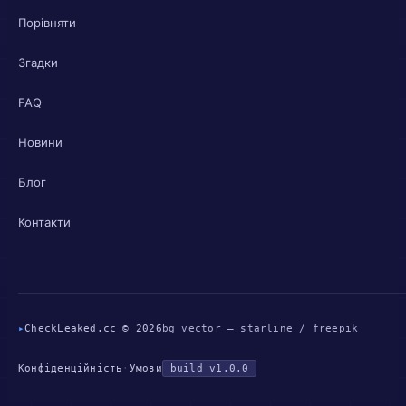
Порівняти
Згадки
FAQ
Новини
Блог
Контакти
▸
CheckLeaked.cc © 2026
bg vector — starline / freepik
Конфіденційність
·
Умови
build v1.0.0