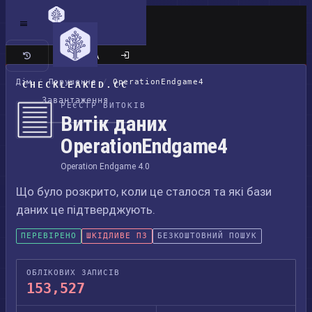
Класичний сайт
Дім
/
Порушення
/
OperationEndgame4
CHECKLEAKED.CC
Завантаження
РЕЄСТР ВИТОКІВ
Витік даних
OperationEndgame4
Operation Endgame 4.0
Що було розкрито, коли це сталося та які бази
даних це підтверджують.
ПЕРЕВІРЕНО
ШКІДЛИВЕ ПЗ
БЕЗКОШТОВНИЙ ПОШУК
ОБЛІКОВИХ ЗАПИСІВ
153,527