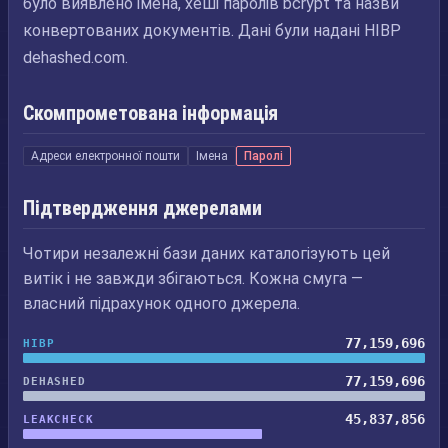
було виявлено імена, хеші паролів bcrypt та назви
конвертованих документів. Дані були надані HIBP
dehashed.com.
Скомпрометована інформація
Адреси електронної пошти
Імена
Паролі
Підтвердження джерелами
Чотири незалежні бази даних каталогізують цей
витік і не завжди збігаються. Кожна смуга —
власний підрахунок одного джерела.
77,159,696
HIBP
77,159,696
DEHASHED
45,837,856
LEAKCHECK