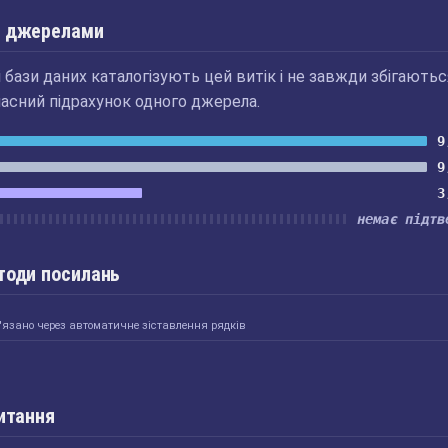
 джерелами
бази даних каталогізують цей витік і не завжди збігаютьс
асний підрахунок одного джерела.
9
9
3
немає підтв
тоди посилань
'язано через автоматичне зіставлення рядків
итання