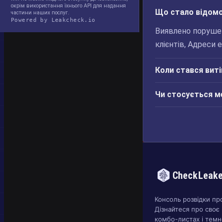
окрім використання їхнього API для надання
Що стало відомо
частини наших послуг.
Powered by Leakcheck.io
Виявлено порушен
клієнтів, Адреси 
Коли стався вит
Чи стосується м
CheckLeak
Консоль розвідки пр
Дізнайтеся про своє 
комбо-листах і темн