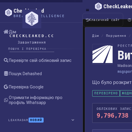
CheckLeake
CheckLeaked
BREACH INTELLIGENCE
Класичний сайт
Дім
CHECKLEAKED.CC
Дім
/
Порушення
/
Завантаження
РЕЄСТ
ПОШУК І ПЕРЕВІРКА
Ви
Перевірте свій обліковий запис
Madison 
msgspor
Пошук Dehashed
Що було розкрито
Перевірка Google
ПЕРЕВІРЕНО
ЖОДН
Отримати інформацію про
профіль Whatsapp
ОБЛІКОВИХ ЗАПИС
9,796,738
НОВИЙ
LEAKRADAR