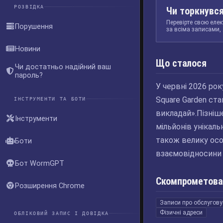
РОЗВІДКА
Чи торкнувся
Перевірте свою елек
Порушення
за всіма записами, 
Новини
Що сталося
Чи достатньо надійний ваш
пароль?
У червні 2026 ро
Square Garden ст
ІНСТРУМЕНТИ ТА БОТИ
викладай».Пізніше
Інструменти
мільйонів унікаль
також велику осо
Боти
взаємовідносини 
Бот WormGPT
Скомпрометова
Розширення Chrome
Записи про обслугову
Фізичні адреси
ОБЛІКОВИЙ ЗАПИС І ДОВІДКА