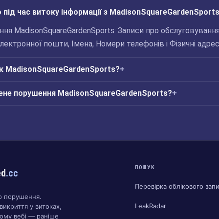
 під час витоку інформації з MadisonSquareGardenSport
ня MadisonSquareGardenSports: Записи про обслуговуванн
електронної пошти, Імена, Номери телефонів і Фізичні адрес
ік MadisonSquareGardenSports?
ене порушення MadisonSquareGardenSports?
ПОШУК
ed
.cc
Перевірка облікового зап
о порушення.
LeakRadar
викриття у витоках,
ому вебі — раніше