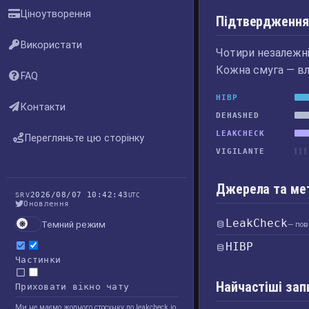
Ціноутворення
Підтвердження
Використати
Чотири незалежні 
Кожна смуга — вл
FAQ
HIBP
Контакти
DEHASHED
LEAKCHECK
Перегляньте цю сторінку
VIGILANTE
Джерела та ме
2026/08/07 10:42:43
SRV
UTC
Оновлення
LeakCheck
Темний режим
— пов
HIBP
Частинки
Найчастіші зап
Приховати вікно чату
Ми не маємо жодного стосунку до leakcheck.io,