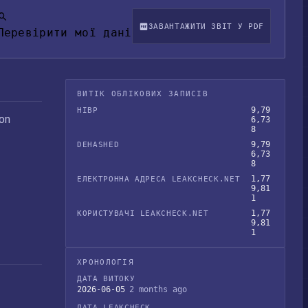
ЗАВАНТАЖИТИ ЗВІТ У PDF
Перевірити мої дані
ВИТІК ОБЛІКОВИХ ЗАПИСІВ
9,79
HIBP
on
6,73
8
9,79
DEHASHED
6,73
8
1,77
ЕЛЕКТРОННА АДРЕСА LEAKCHECK.NET
9,81
1
1,77
КОРИСТУВАЧІ LEAKCHECK.NET
9,81
1
ХРОНОЛОГІЯ
ДАТА ВИТОКУ
2026-06-05
2 months ago
ДАТА LEAKCHECK