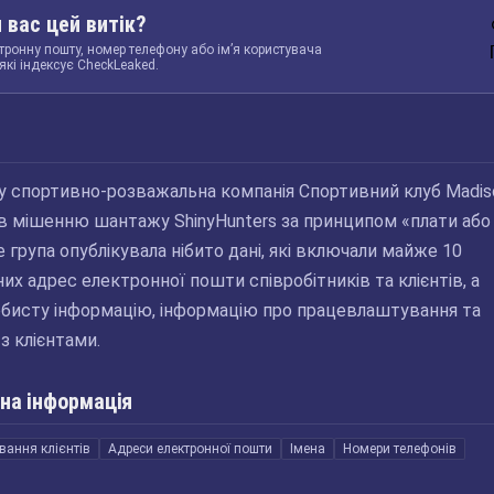
 вас цей витік?
тронну пошту, номер телефону або ім’я користувача
які індексує CheckLeaked.
ку спортивно-розважальна компанія Спортивний клуб Madis
ав мішенню шантажу ShinyHunters за принципом «плати або
 група опублікувала нібито дані, які включали майже 10
них адрес електронної пошти співробітників та клієнтів, а
бисту інформацію, інформацію про працевлаштування та
з клієнтами.
на інформація
вання клієнтів
Адреси електронної пошти
Імена
Номери телефонів