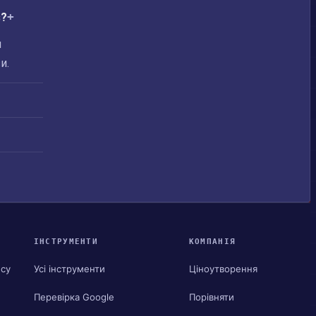
s?
я
и.
ІНСТРУМЕНТИ
КОМПАНІЯ
ису
Усі інструменти
Ціноутворення
Перевірка Google
Порівняти