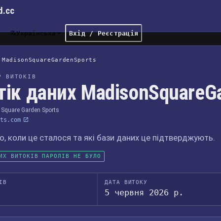
d.cc
Українська
Вхід / Реєстрація
MadisonSquareGardenSports
Р ВИТОКІВ
тік даних MadisonSquareG
Square Garden Sports
ts.com
, коли це сталося та які бази даних це підтверджують.
ИХ ВИТОКІВ ПАРОЛІВ НЕ БУЛО
ІВ
ДАТА ВИТОКУ
5 червня 2026 р.