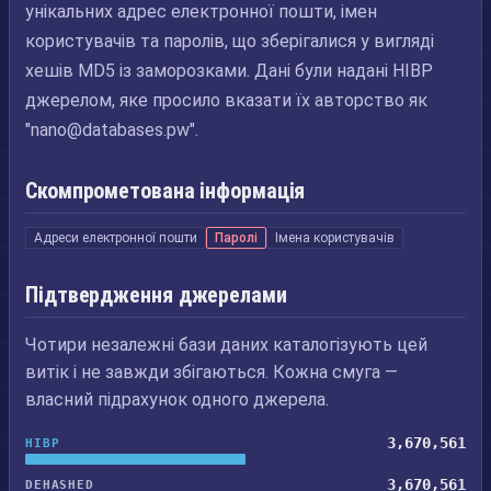
унікальних адрес електронної пошти, імен
користувачів та паролів, що зберігалися у вигляді
хешів MD5 із заморозками. Дані були надані HIBP
джерелом, яке просило вказати їх авторство як
"
nano@databases.pw
".
Скомпрометована інформація
Адреси електронної пошти
Паролі
Імена користувачів
Підтвердження джерелами
Чотири незалежні бази даних каталогізують цей
витік і не завжди збігаються. Кожна смуга —
власний підрахунок одного джерела.
3,670,561
HIBP
3,670,561
DEHASHED