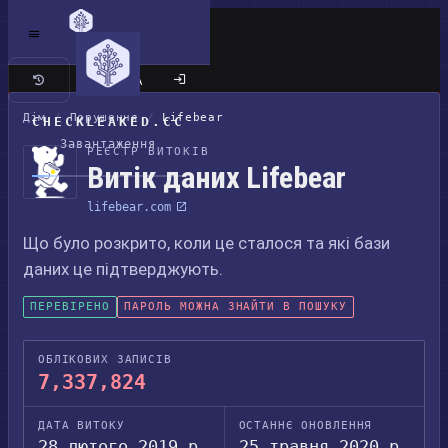
Класичний сайт
Дім
/
Порушення
/
Lifebear
CHECKLEAKED.CC
Завантаження
РЕЄСТР ВИТОКІВ
Витік даних Lifebear
lifebear.com
Що було розкрито, коли це сталося та які бази
даних це підтверджують.
ПЕРЕВІРЕНО
ПАРОЛЬ МОЖНА ЗНАЙТИ В ПОШУКУ
ОБЛІКОВИХ ЗАПИСІВ
7,337,824
ДАТА ВИТОКУ
ОСТАННЄ ОНОВЛЕННЯ
28 лютого 2019 р.
25 травня 2020 р.