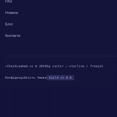
FAQ
Новини
Блог
Контакти
▸
CheckLeaked.cc © 2026
bg vector — starline / freepik
Конфіденційність
·
Умови
build v1.0.0