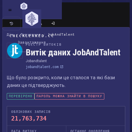
Класичний сайт
Дім
/
Порушення
/
JobAndTalent
CHECKLEAKED.CC
Завантаження
РЕЄСТР ВИТОКІВ
Витік даних JobAndTalent
Jobandtalent
jobandtalent.com
Що було розкрито, коли це сталося та які бази
даних це підтверджують.
ПЕРЕВІРЕНО
ПАРОЛЬ МОЖНА ЗНАЙТИ В ПОШУКУ
ОБЛІКОВИХ ЗАПИСІВ
21,763,734
ДАТА ВИТОКУ
ОСТАННЄ ОНОВЛЕННЯ