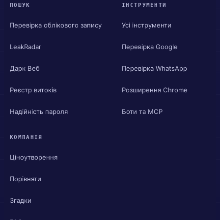
ПОШУК
ІНСТРУМЕНТИ
Перевірка облікового запису
Усі інструменти
LeakRadar
Перевірка Google
Дарк Веб
Перевірка WhatsApp
Реєстр витоків
Розширення Chrome
Надійність пароля
Боти та MCP
КОМПАНІЯ
Ціноутворення
Порівняти
Згадки