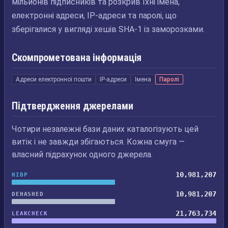
мільйонів підписників та розкрив їхні імена,
електронні адреси, IP-адреси та паролі, що
зберігалися у вигляді хешів SHA-1 із заморозками.
Скомпрометована інформація
Адреси електронної пошти
IP-адреси
Імена
Паролі
Підтвердження джерелами
Чотири незалежні бази даних каталогізують цей
витік і не завжди збігаються. Кожна смуга —
власний підрахунок одного джерела.
10,981,207
HIBP
10,981,207
DEHASHED
21,763,734
LEAKCHECK