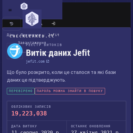
Класичний сайт
Дім
/
Порушення
/
Jefit
CHECKLEAKED.CC
Завантаження
РЕЄСТР ВИТОКІВ
Витік даних Jefit
jefit.com
Що було розкрито, коли це сталося та які бази
даних це підтверджують.
ПЕРЕВІРЕНО
ПАРОЛЬ МОЖНА ЗНАЙТИ В ПОШУКУ
ОБЛІКОВИХ ЗАПИСІВ
19,223,038
ДАТА ВИТОКУ
ОСТАННЄ ОНОВЛЕННЯ
11 серпня 2020 р.
27 квітня 2021 р.