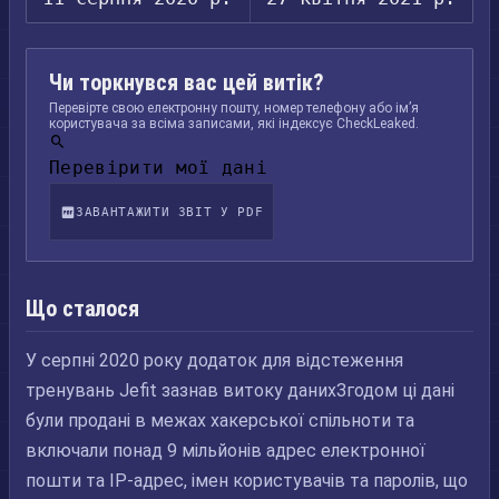
Чи торкнувся вас цей витік?
Перевірте свою електронну пошту, номер телефону або ім’я
користувача за всіма записами, які індексує CheckLeaked.
Перевірити мої дані
ЗАВАНТАЖИТИ ЗВІТ У PDF
Що сталося
У серпні 2020 року додаток для відстеження
тренувань Jefit зазнав витоку данихЗгодом ці дані
були продані в межах хакерської спільноти та
включали понад 9 мільйонів адрес електронної
пошти та IP-адрес, імен користувачів та паролів, що