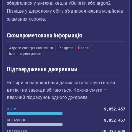
зберігалися у вигляді хешів vBulletin або argon2.
Пізніше у широкому обігу з'явилося кілька мільйонів
зламаних паролів.
Скомпрометована інформація
Адреси електронної пошти
IP-адреси
Паролі
Імена користувачів
Підтвердження джерелами
Чотири незалежні бази даних каталогізують цей
витік і не завжди збігаються. Кожна смуга —
власний підрахунок одного джерела.
9,052,457
HIBP
9,052,457
DEHASHED
19,223,038
LEAKCHECK