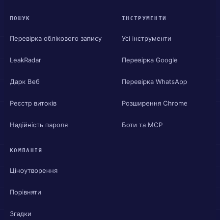
ПОШУК
ІНСТРУМЕНТИ
Перевірка облікового запису
Усі інструменти
LeakRadar
Перевірка Google
Дарк Веб
Перевірка WhatsApp
Реєстр витоків
Розширення Chrome
Надійність пароля
Боти та MCP
КОМПАНІЯ
Ціноутворення
Порівняти
Згадки