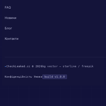
FAQ
Новини
Блог
Контакти
▸
CheckLeaked.cc © 2026
bg vector — starline / freepik
Конфіденційність
·
Умови
build v1.0.0