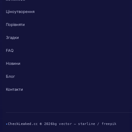
Ціноутворення
Порівняти
Згадки
FAQ
Новини
Блог
Контакти
▸
CheckLeaked.cc © 2026
bg vector — starline / freepik