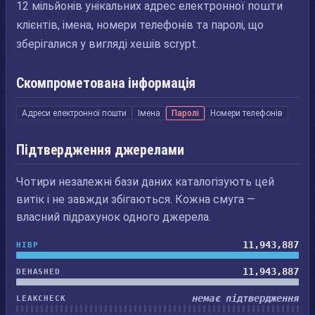
12 мільйонів унікальних адрес електронної пошти
клієнтів, імена, номери телефонів та паролі, що
зберігалися у вигляді хешів scrypt.
Скомпрометована інформація
Адреси електронної пошти
Імена
Паролі
Номери телефонів
Підтвердження джерелами
Чотири незалежні бази даних каталогізують цей
витік і не завжди збігаються. Кожна смуга —
власний підрахунок одного джерела.
11,943,887
HIBP
11,943,887
DEHASHED
немає підтвердження
LEAKCHECK