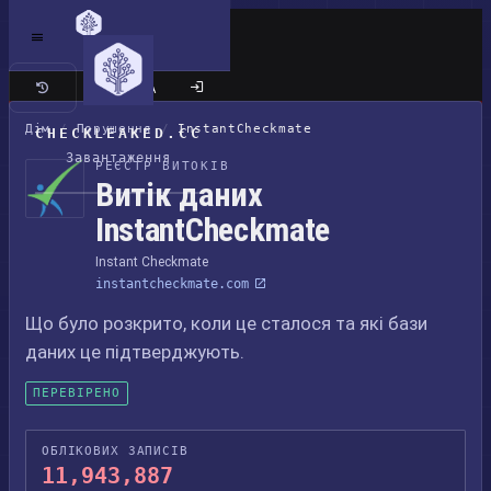
Класичний сайт
Дім
/
Порушення
/
InstantCheckmate
CHECKLEAKED.CC
Завантаження
РЕЄСТР ВИТОКІВ
Витік даних
InstantCheckmate
Instant Checkmate
instantcheckmate.com
Що було розкрито, коли це сталося та які бази
даних це підтверджують.
ПЕРЕВІРЕНО
ОБЛІКОВИХ ЗАПИСІВ
11,943,887