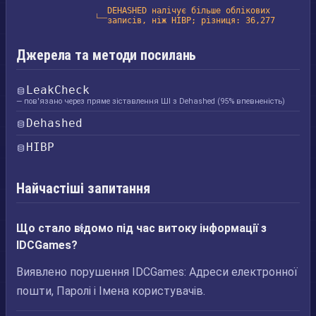
DEHASHED налічує більше облікових
записів, ніж HIBP; різниця: 36,277
Джерела та методи посилань
LeakCheck
— пов'язано через пряме зіставлення ШІ з Dehashed (95% впевненість)
Dehashed
HIBP
Найчастіші запитання
Що стало відомо під час витоку інформації з
IDCGames?
Виявлено порушення IDCGames: Адреси електронної
пошти, Паролі і Імена користувачів.