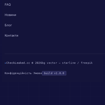
FAQ
Новини
Блог
Контакти
▸
CheckLeaked.cc © 2026
bg vector — starline / freepik
Конфіденційність
·
Умови
build v1.0.0