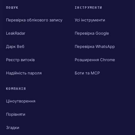
ПОШУК
ІНСТРУМЕНТИ
Перевірка облікового запису
Усі інструменти
LeakRadar
Перевірка Google
Дарк Веб
Перевірка WhatsApp
Реєстр витоків
Розширення Chrome
Надійність пароля
Боти та MCP
КОМПАНІЯ
Ціноутворення
Порівняти
Згадки