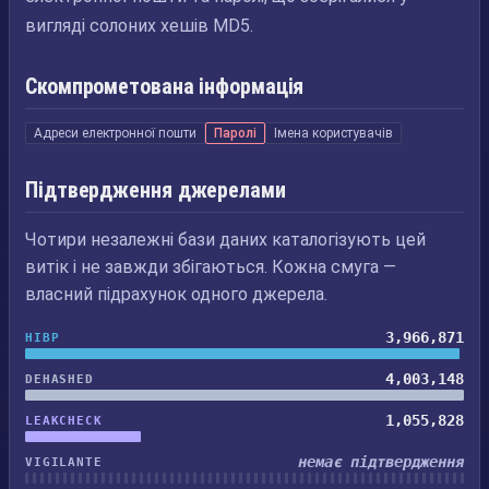
вигляді солоних хешів MD5.
Скомпрометована інформація
Адреси електронної пошти
Паролі
Імена користувачів
Підтвердження джерелами
Чотири незалежні бази даних каталогізують цей
витік і не завжди збігаються. Кожна смуга —
власний підрахунок одного джерела.
3,966,871
HIBP
4,003,148
DEHASHED
1,055,828
LEAKCHECK
немає підтвердження
VIGILANTE