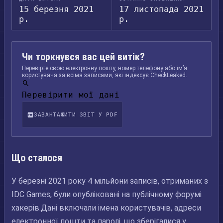
15 березня 2021
17 листопада 2021
р.
р.
Чи торкнувся вас цей витік?
Перевірте свою електронну пошту, номер телефону або ім’я
користувача за всіма записами, які індексує CheckLeaked.
Перевірити мої дані
ЗАВАНТАЖИТИ ЗВІТ У PDF
Що сталося
У березні 2021 року 4 мільйони записів, отриманих з
IDC Games, були опубліковані на публічному форумі
хакерів.Дані включали імена користувачів, адреси
електронної пошти та паролі, що зберігалися у