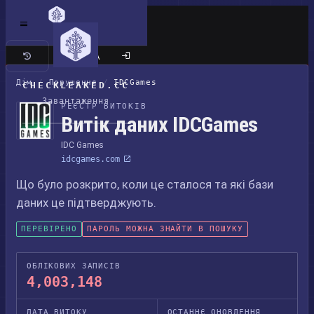
Класичний сайт
Дім
/
Порушення
/
IDCGames
CHECKLEAKED.CC
Завантаження
РЕЄСТР ВИТОКІВ
Витік даних IDCGames
IDC Games
idcgames.com
Що було розкрито, коли це сталося та які бази
даних це підтверджують.
ПЕРЕВІРЕНО
ПАРОЛЬ МОЖНА ЗНАЙТИ В ПОШУКУ
ОБЛІКОВИХ ЗАПИСІВ
4,003,148
ДАТА ВИТОКУ
ОСТАННЄ ОНОВЛЕННЯ