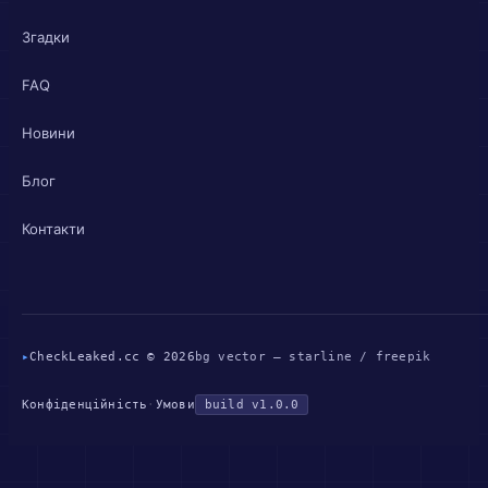
Згадки
FAQ
Новини
Блог
Контакти
▸
CheckLeaked.cc © 2026
bg vector — starline / freepik
Конфіденційність
·
Умови
build v1.0.0