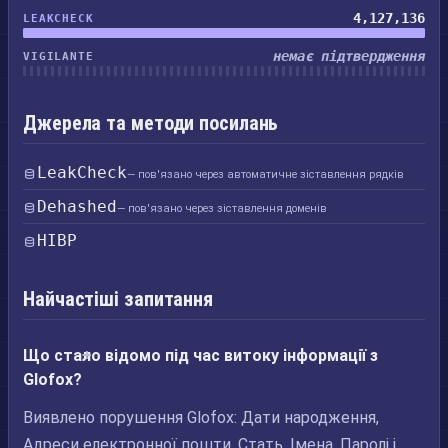
4,127,136
LEAKCHECK
немає підтвердження
VIGILANTE
Джерела та методи посилань
LeakCheck
— пов'язано через автоматичне зіставлення рядків
Dehashed
— пов'язано через зіставлення доменів
HIBP
Найчастіші запитання
Що стало відомо під час витоку інформації з
Glofox?
Виявлено порушення Glofox: Дати народження,
Адреси електронної пошти, Стать, Імена, Паролі і