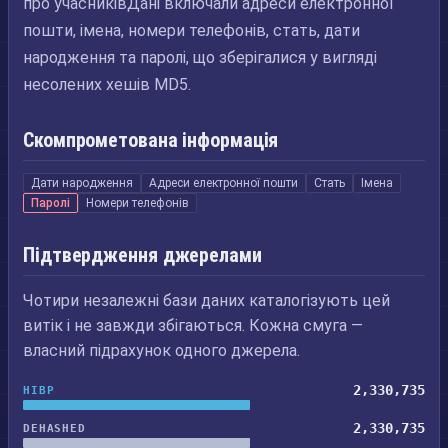
про учасниківДані включали адреси електронної
пошти, імена, номери телефонів, стать, дати
народження та паролі, що зберігалися у вигляді
несолених хешів MD5.
Скомпрометована інформація
Дати народження
Адреси електронної пошти
Стать
Імена
Паролі
Номери телефонів
Підтвердження джерелами
Чотири незалежні бази даних каталогізують цей
витік і не завжди збігаються. Кожна смуга —
власний підрахунок одного джерела.
2,330,735
HIBP
2,330,735
DEHASHED