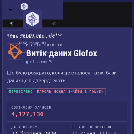
Класичний сайт
Дім
/
Порушення
/
Glofox
CHECKLEAKED.CC
Завантаження
РЕЄСТР ВИТОКІВ
Витік даних Glofox
glofox.com
Що було розкрито, коли це сталося та які бази
даних це підтверджують.
ПЕРЕВІРЕНО
ПАРОЛЬ МОЖНА ЗНАЙТИ В ПОШУКУ
ОБЛІКОВИХ ЗАПИСІВ
4,127,136
ДАТА ВИТОКУ
ОСТАННЄ ОНОВЛЕННЯ
27 березня 2020
10 січня 2021 р.