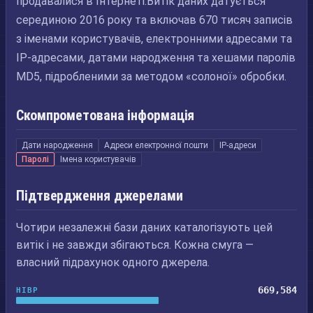
продавалися в Інтернеті.Витік даних датується
серединою 2016 року та включав 670 тисяч записів
з іменами користувачів, електронними адресами та
IP-адресами, датами народження та хешами паролів
MD5, підробленими за методом «солоної» обробки.
Скомпрометована інформація
Дати народження
Адреси електронної пошти
IP-адреси
Паролі
Імена користувачів
Підтвердження джерелами
Чотири незалежні бази даних каталогізують цей
витік і не завжди збігаються. Кожна смуга —
власний підрахунок одного джерела.
669,584
HIBP