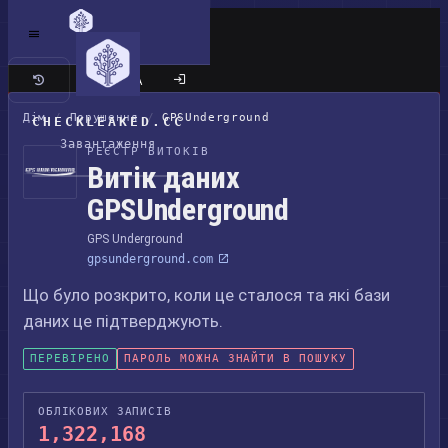
Класичний сайт
Дім
/
Порушення
/
GPSUnderground
CHECKLEAKED.CC
Завантаження
РЕЄСТР ВИТОКІВ
Витік даних
GPSUnderground
GPS Underground
gpsunderground.com
Що було розкрито, коли це сталося та які бази
даних це підтверджують.
ПЕРЕВІРЕНО
ПАРОЛЬ МОЖНА ЗНАЙТИ В ПОШУКУ
ОБЛІКОВИХ ЗАПИСІВ
1,322,168