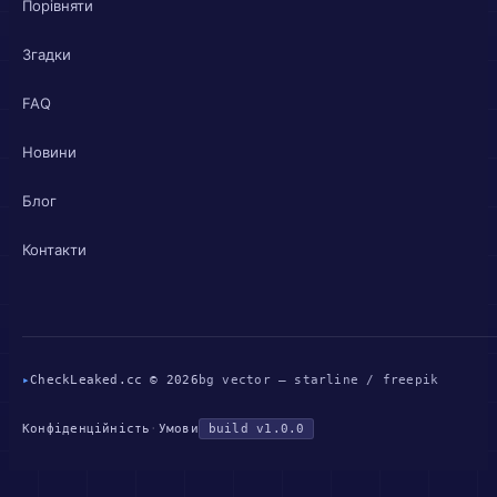
Порівняти
Згадки
FAQ
Новини
Блог
Контакти
▸
CheckLeaked.cc © 2026
bg vector — starline / freepik
Конфіденційність
·
Умови
build v1.0.0