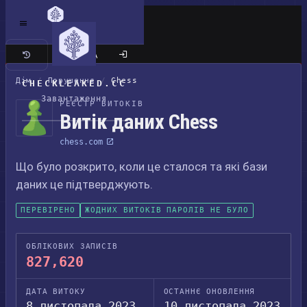
Класичний сайт
Дім
/
Порушення
/
Chess
CHECKLEAKED.CC
Завантаження
РЕЄСТР ВИТОКІВ
Витік даних Chess
chess.com
Що було розкрито, коли це сталося та які бази
даних це підтверджують.
ПЕРЕВІРЕНО
ЖОДНИХ ВИТОКІВ ПАРОЛІВ НЕ БУЛО
ОБЛІКОВИХ ЗАПИСІВ
827,620
ДАТА ВИТОКУ
ОСТАННЄ ОНОВЛЕННЯ
8 листопада 2023
10 листопада 2023