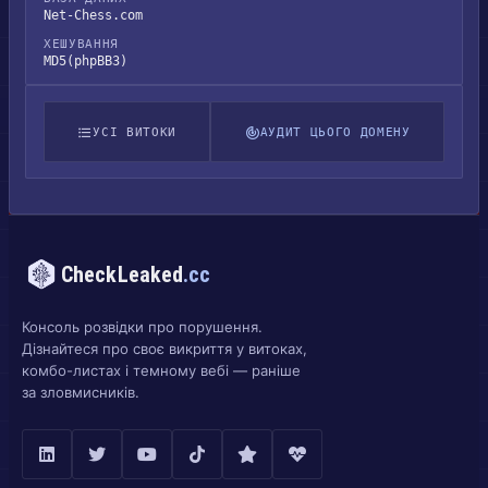
Net-Chess.com
ХЕШУВАННЯ
MD5(phpBB3)
УСІ ВИТОКИ
АУДИТ ЦЬОГО ДОМЕНУ
CheckLeaked
.cc
Консоль розвідки про порушення.
Дізнайтеся про своє викриття у витоках,
комбо-листах і темному вебі — раніше
за зловмисників.