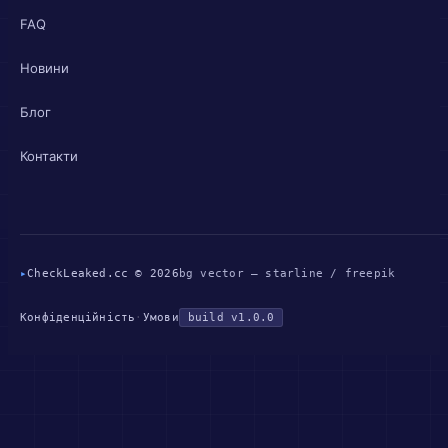
FAQ
Новини
Блог
Контакти
▸
CheckLeaked.cc © 2026
bg vector — starline / freepik
Конфіденційність
·
Умови
build v1.0.0