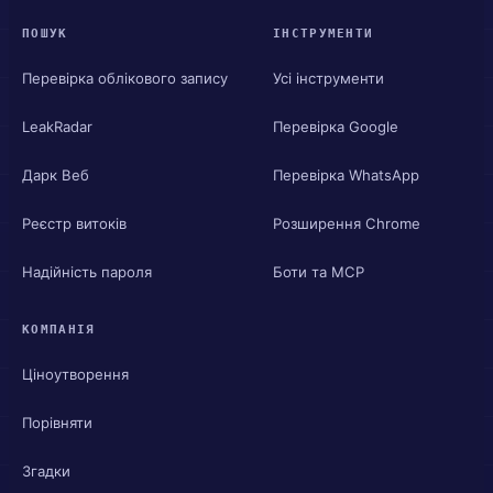
ПОШУК
ІНСТРУМЕНТИ
Перевірка облікового запису
Усі інструменти
LeakRadar
Перевірка Google
Дарк Веб
Перевірка WhatsApp
Реєстр витоків
Розширення Chrome
Надійність пароля
Боти та MCP
КОМПАНІЯ
Ціноутворення
Порівняти
Згадки