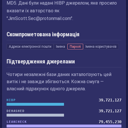
MD5. Дані були надані HIBP джерелом, яке просило
вказати їх авторство як
"
JimScott.Sec@protonmail.com
".
Скомпрометована інформація
Адреси електронної пошти
Імена
Паролі
Імена користувачів
Підтвердження джерелами
Чотири незалежні бази даних каталогізують цей
витік і не завжди збігаються. Кожна смуга —
власний підрахунок одного джерела.
39,721,127
HIBP
39,721,127
DEHASHED
79,455,230
LEAKCHECK