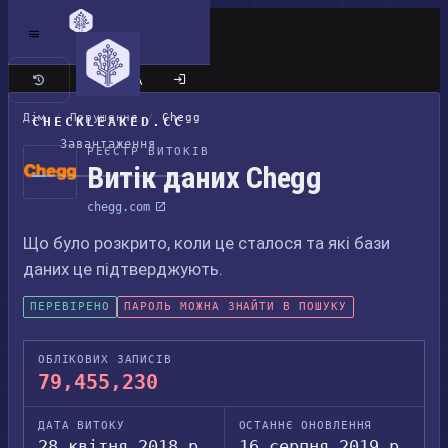
Класичний сайт
Дім
/
Порушення
/
Chegg
CHECKLEAKED.CC
Завантаження
РЕЄСТР ВИТОКІВ
Витік даних Chegg
chegg.com
Що було розкрито, коли це сталося та які бази
даних це підтверджують.
ПЕРЕВІРЕНО
ПАРОЛЬ МОЖНА ЗНАЙТИ В ПОШУКУ
ОБЛІКОВИХ ЗАПИСІВ
79,455,230
ДАТА ВИТОКУ
ОСТАННЄ ОНОВЛЕННЯ
28 квітня 2018 р.
16 серпня 2019 р.