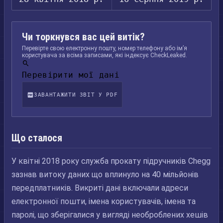
Чи торкнувся вас цей витік?
Перевірте свою електронну пошту, номер телефону або ім’я
користувача за всіма записами, які індексує CheckLeaked.
Перевірити мої дані
ЗАВАНТАЖИТИ ЗВІТ У PDF
Що сталося
У квітні 2018 року служба прокату підручників Chegg
зазнав витоку даних що вплинуло на 40 мільйонів
передплатників. Викриті дані включали адреси
електронної пошти, імена користувачів, імена та
паролі, що зберігалися у вигляді необроблених хешів