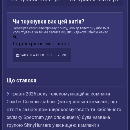
Чи торкнувся вас цей витік?
Перевірте свою електронну пошту, номер телефону або ім’я
користувача за всіма записами, які індексує CheckLeaked.
Перевірити мої дані
ЗАВАНТАЖИТИ ЗВІТ У PDF
Що сталося
У травні 2026 року телекомунікаційна компанія
Charter Communications (материнська компанія, що
стоїть за брендом широкосмугового та кабельного
зв'язку Spectrum для споживачів) була названа
групою ShinyHunters учасницею кампанії з