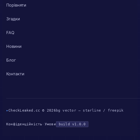
Порівняти
Згадки
FAQ
Новини
Блог
Контакти
▸
CheckLeaked.cc © 2026
bg vector — starline / freepik
Конфіденційність
·
Умови
build v1.0.0