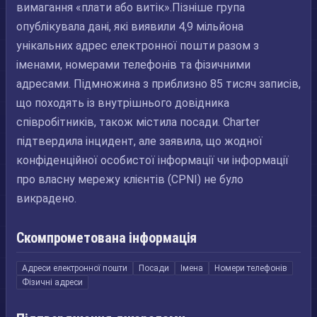
вимагання «плати або витік».Пізніше група
опублікувала дані, які виявили 4,9 мільйона
унікальних адрес електронної пошти разом з
іменами, номерами телефонів та фізичними
адресами. Підмножина з приблизно 85 тисяч записів,
що походять із внутрішнього довідника
співробітників, також містила посади. Charter
підтвердила інцидент, але заявила, що жодної
конфіденційної особистої інформації чи інформації
про власну мережу клієнтів (CPNI) не було
викрадено.
Скомпрометована інформація
Адреси електронної пошти
Посади
Імена
Номери телефонів
Фізичні адреси