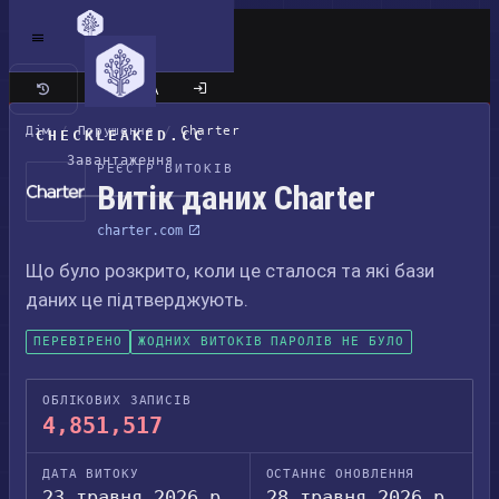
Класичний сайт
Дім
/
Порушення
/
Charter
CHECKLEAKED.CC
Завантаження
РЕЄСТР ВИТОКІВ
Витік даних Charter
charter.com
Що було розкрито, коли це сталося та які бази
даних це підтверджують.
ПЕРЕВІРЕНО
ЖОДНИХ ВИТОКІВ ПАРОЛІВ НЕ БУЛО
ОБЛІКОВИХ ЗАПИСІВ
4,851,517
ДАТА ВИТОКУ
ОСТАННЄ ОНОВЛЕННЯ
23 травня 2026 р.
28 травня 2026 р.