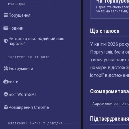
Чи торкнувся
РОЗВІДКА
Перевірте свою елек
за всіма записами, 
Порушення
Новини
Що сталося
Чи достатньо надійний ваш
пароль?
У квітні 2026 рок
Португалії, були 
ІНСТРУМЕНТИ ТА БОТИ
тисяч унікальних
номери відстежен
Інструменти
історії відстежен
Боти
Скомпрометова
Бот WormGPT
Адреси електронної п
Розширення Chrome
Підтвердження
ОБЛІКОВИЙ ЗАПИС І ДОВІДКА