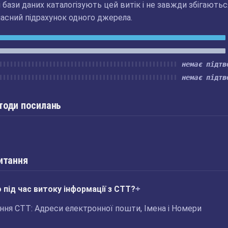
бази даних каталогізують цей витік і не завжди збігаютьс
асний підрахунок одного джерела.
немає підтв
немає підтв
тоди посилань
итання
під час витоку інформації з CTT?
ня CTT: Адреси електронної пошти, Імена і Номери