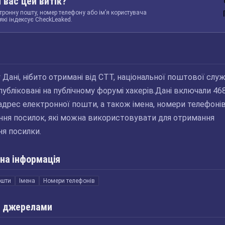
 вас цей витік?
тронну пошту, номер телефону або ім’я користувача
які індексує CheckLeaked.
у Дані, нібито отримані від CTT, національної поштової слу
опубліковані на публічному форумі хакерів.Дані включали 46
 адрес електронної пошти, а також імена, номери телефонів
ня посилок, які можна використовувати для отримання
ня посилки.
на інформація
ошти
Імена
Номери телефонів
 джерелами