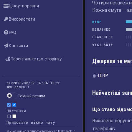
Чотири незалежні 
Ціноутворення
Кожна смуга — вл
Використати
HIBP
DEHASHED
FAQ
LEAKCHECK
VIGILANTE
Контакти
Перегляньте цю сторінку
Джерела та ме
HIBP
2026/08/07 16:56:10
SRV
UTC
Оновлення
Найчастіші зап
Темний режим
Що стало відомо 
Частинки
Виявлено порушен
Приховати вікно чату
телефонів.
Ми не маємо жодного стосунку до leakcheck.io,