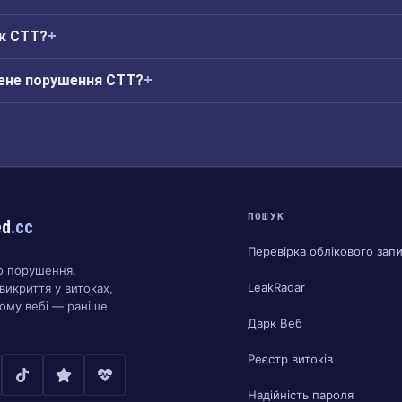
ік CTT?
ене порушення CTT?
ПОШУК
ed
.cc
Перевірка облікового зап
о порушення.
LeakRadar
викриття у витоках,
ому вебі — раніше
Дарк Веб
Реєстр витоків
Надійність пароля