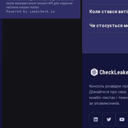
окрім використання їхнього API для надання
частини наших послуг.
Коли стався вит
Powered by Leakcheck.io
Чи стосується м
CheckLeak
Консоль розвідки пр
Дізнайтеся про своє 
комбо-листах і темн
за зловмисників.