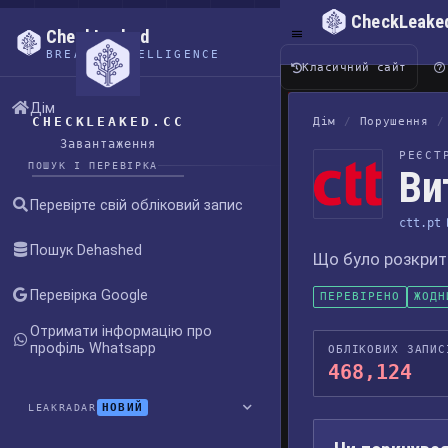
CheckLeake
CheckLeaked
BREACH INTELLIGENCE
Класичний сайт
Дім
CHECKLEAKED.CC
Дім
/
Порушення
/
Завантаження
РЕЄСТ
ПОШУК І ПЕРЕВІРКА
Ви
Перевірте свій обліковий запис
ctt.pt
Пошук Dehashed
Що було розкрито
Перевірка Google
ПЕРЕВІРЕНО
ЖОДН
Отримати інформацію про
профіль Whatsapp
ОБЛІКОВИХ ЗАПИС
468,124
НОВИЙ
LEAKRADAR