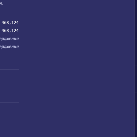
я.
468,124
468,124
ердження
ердження