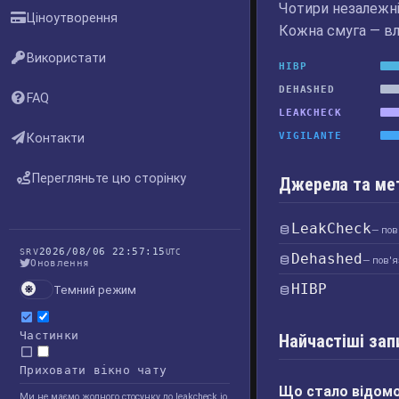
Чотири незалежні 
Ціноутворення
Кожна смуга — вл
Використати
HIBP
DEHASHED
FAQ
LEAKCHECK
VIGILANTE
Контакти
Перегляньте цю сторінку
Джерела та ме
LeakCheck
— пов
2026/08/06 22:57:15
SRV
UTC
Dehashed
— пов'я
Оновлення
HIBP
Темний режим
Частинки
Найчастіші зап
Приховати вікно чату
Що стало відомо 
Ми не маємо жодного стосунку до leakcheck.io,