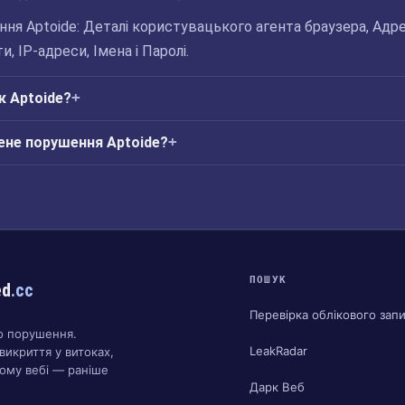
ня Aptoide: Деталі користувацького агента браузера, Адр
, IP-адреси, Імена і Паролі.
к Aptoide?
ене порушення Aptoide?
ПОШУК
ed
.cc
Перевірка облікового зап
о порушення.
LeakRadar
викриття у витоках,
ому вебі — раніше
Дарк Веб