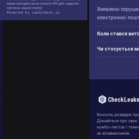
окрім використання їхнього API для надання
частини наших послуг.
Виявлено порушен
Powered by Leakcheck.io
електронної пошти
Коли стався виті
Чи стосується м
CheckLeak
Консоль розвідки пр
Дізнайтеся про своє 
комбо-листах і темн
за зловмисників.