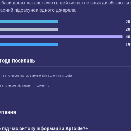
бази даних каталогізують цей витік і не завжди збігаютьс
асний підрахунок одного джерела.
20
20
40
19
тоди посилань
'язано через автоматичне зіставлення рядків
зано через зіставлення доменів
итання
під час витоку інформації з Aptoide?