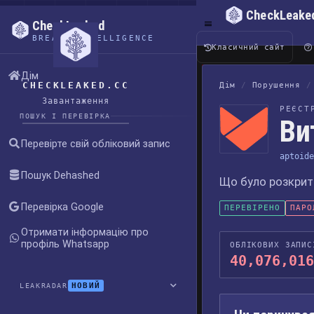
CheckLeake
CheckLeaked
BREACH INTELLIGENCE
Класичний сайт
Дім
CHECKLEAKED.CC
Дім
/
Порушення
/
Завантаження
РЕЄСТ
ПОШУК І ПЕРЕВІРКА
Ви
Перевірте свій обліковий запис
aptoide
Пошук Dehashed
Що було розкрито
Перевірка Google
ПЕРЕВІРЕНО
ПАРО
Отримати інформацію про
профіль Whatsapp
ОБЛІКОВИХ ЗАПИС
40,076,016
НОВИЙ
LEAKRADAR