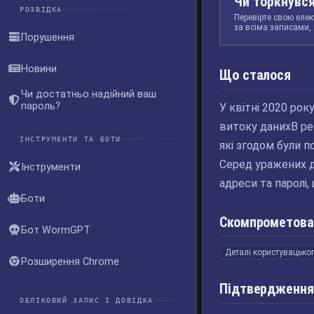
Чи торкнувся
РОЗВІДКА
Перевірте свою елек
за всіма записами, 
Порушення
Новини
Що сталося
Чи достатньо надійний ваш
пароль?
У квітні 2020 рок
витоку данихВ рез
ІНСТРУМЕНТИ ТА БОТИ
які згодом були 
Серед уражених д
Інструменти
адреси та паролі, 
Боти
Скомпрометова
Бот WormGPT
Деталі користувацьког
Розширення Chrome
Підтвердження
ОБЛІКОВИЙ ЗАПИС І ДОВІДКА