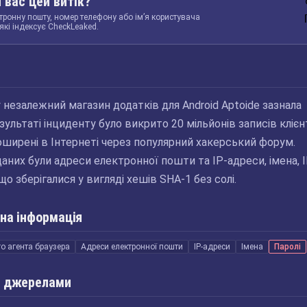
 вас цей витік?
тронну пошту, номер телефону або ім’я користувача
які індексує CheckLeaked.
у незалежний магазин додатків для Android Aptoide зазнала
ультаті інциденту було викрито 20 мільйонів записів клієнт
поширені в Інтернеті через популярний хакерський форум.
аних були адреси електронної пошти та IP-адреси, імена, I
що зберігалися у вигляді хешів SHA-1 без солі.
на інформація
о агента браузера
Адреси електронної пошти
IP-адреси
Імена
Паролі
 джерелами