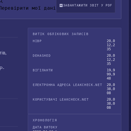
ЗАВАНТАЖИТИ ЗВІТ У PDF
Перевірити мої дані
ВИТІК ОБЛІКОВИХ ЗАПИСІВ
20,0
HIBP
12,2
35
ів,
20,0
DEHASHED
12,2
35
P-
19,9
ВІГІЛАНТИ
99,9
48
20,0
ЕЛЕКТРОННА АДРЕСА LEAKCHECK.NET
38,0
08
20,0
КОРИСТУВАЧІ LEAKCHECK.NET
38,0
08
ХРОНОЛОГІЯ
ДАТА ВИТОКУ