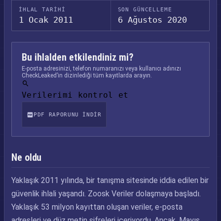
İHLAL TARIHI
SON GÜNCELLEME
1 Ocak 2011
6 Ağustos 2020
Bu ihlalden etkilendiniz mi?
E-posta adresinizi, telefon numaranızı veya kullanıcı adınızı
CheckLeaked’in dizinlediği tüm kayıtlarda arayın.
Verilerimi kontrol et
PDF RAPORUNU INDIR
Ne oldu
Yaklaşık 2011 yılında, bir tanışma sitesinde iddia edilen bir
güvenlik ihlali yaşandı. Zoosk Veriler dolaşmaya başladı.
Yaklaşık 53 milyon kayıttan oluşan veriler, e-posta
adresleri ve düz metin şifreleri içeriyordu. Ancak, Mayıs