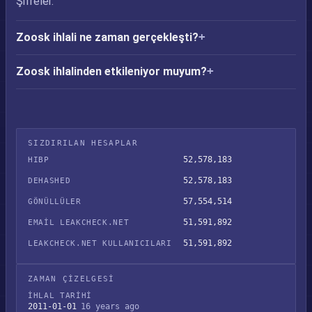
Şifreler.
Zoosk ihlali ne zaman gerçekleşti?
Zoosk ihlalinden etkileniyor muyum?
SIZDIRILAN HESAPLAR
52,578,183
HIBP
52,578,183
DEHASHED
57,554,514
GÖNÜLLÜLER
51,591,892
EMAIL LEAKCHECK.NET
51,591,892
LEAKCHECK.NET KULLANICILARI
ZAMAN ÇIZELGESI
İHLAL TARIHI
2011-01-01
16 years ago