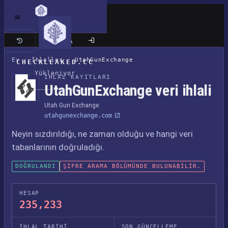
Klasik site
Ev
/
İhlaller
/
UtahGunExchange
CHECKLEAKED.CC
Yükleniyor
İHLAL KAYITLARI
UtahGunExchange veri ihlali
Utah Gun Exchange
utahgunexchange.com
Neyin sızdırıldığı, ne zaman olduğu ve hangi veri
tabanlarının doğruladığı.
DOĞRULANDI
ŞIFRE ARAMA BÖLÜMÜNDE BULUNABILIR.
HESAP
235,233
İHLAL TARIHI
SON GÜNCELLEME