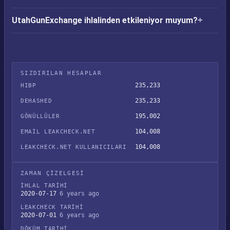
UtahGunExchange ihlalinden etkileniyor muyum?
SIZDIRILAN HESAPLAR
235,233
HIBP
235,233
DEHASHED
195,002
GÖNÜLLÜLER
104,008
EMAIL LEAKCHECK.NET
104,008
LEAKCHECK.NET KULLANICILARI
ZAMAN ÇIZELGESI
İHLAL TARIHI
2020-07-17
6 years ago
LEAKCHECK TARIHI
2020-07-01
6 years ago
DÖKÜM TARIHI