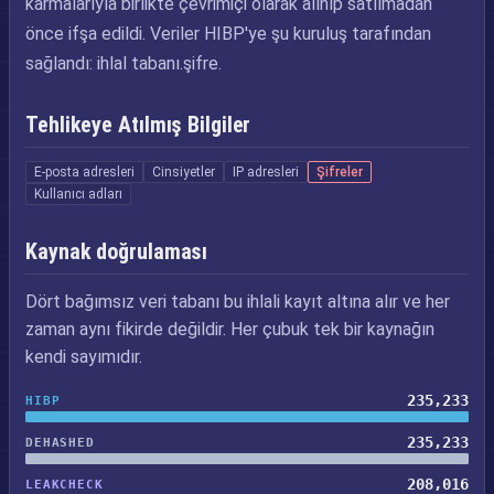
karmalarıyla birlikte çevrimiçi olarak alınıp satılmadan
önce ifşa edildi. Veriler HIBP'ye şu kuruluş tarafından
sağlandı: ihlal tabanı.şifre.
Tehlikeye Atılmış Bilgiler
E-posta adresleri
Cinsiyetler
IP adresleri
Şifreler
Kullanıcı adları
Kaynak doğrulaması
Dört bağımsız veri tabanı bu ihlali kayıt altına alır ve her
zaman aynı fikirde değildir. Her çubuk tek bir kaynağın
kendi sayımıdır.
235,233
HIBP
235,233
DEHASHED
208,016
LEAKCHECK