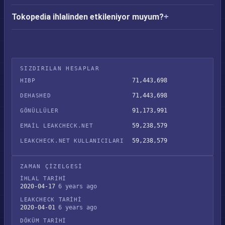
Tokopedia ihlalinden etkileniyor muyum?
SIZDIRILAN HESAPLAR
71,443,698
HIBP
71,443,698
DEHASHED
91,173,991
GÖNÜLLÜLER
59,238,579
EMAIL LEAKCHECK.NET
59,238,579
LEAKCHECK.NET KULLANICILARI
ZAMAN ÇIZELGESI
İHLAL TARIHI
2020-04-17
6 years ago
LEAKCHECK TARIHI
2020-04-01
6 years ago
DÖKÜM TARIHI