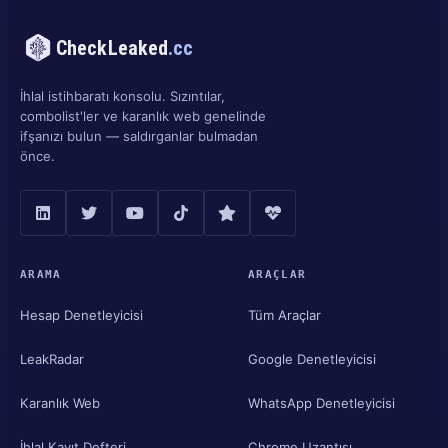
CheckLeaked
.cc
İhlal istihbaratı konsolu. Sızıntılar,
combolist'ler ve karanlık web genelinde
ifşanızı bulun — saldırganlar bulmadan
önce.
ARAMA
ARAÇLAR
Hesap Denetleyicisi
Tüm Araçlar
LeakRadar
Google Denetleyicisi
Karanlık Web
WhatsApp Denetleyicisi
İhlal Kayıt Defteri
Chrome Uzantısı