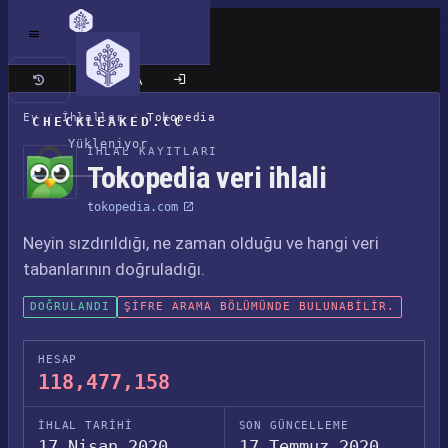
Klasik site
Ev
/
İhlaller
/
Tokopedia
CHECKLEAKED.CC
Yükleniyor
İHLAL KAYITLARI
Tokopedia veri ihlali
tokopedia.com
Neyin sızdırıldığı, ne zaman olduğu ve hangi veri
tabanlarının doğruladığı.
DOĞRULANDI
ŞIFRE ARAMA BÖLÜMÜNDE BULUNABILIR.
HESAP
118,477,158
İHLAL TARIHI
SON GÜNCELLEME
17 Nisan 2020
17 Temmuz 2020