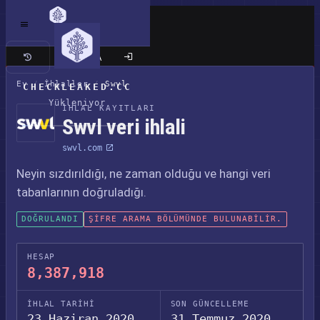
Klasik site
Ev
/
İhlaller
/
Swvl
CHECKLEAKED.CC
Yükleniyor
İHLAL KAYITLARI
Swvl veri ihlali
swvl.com
Neyin sızdırıldığı, ne zaman olduğu ve hangi veri
tabanlarının doğruladığı.
DOĞRULANDI
ŞIFRE ARAMA BÖLÜMÜNDE BULUNABILIR.
HESAP
8,387,918
İHLAL TARIHI
SON GÜNCELLEME
23 Haziran 2020
31 Temmuz 2020