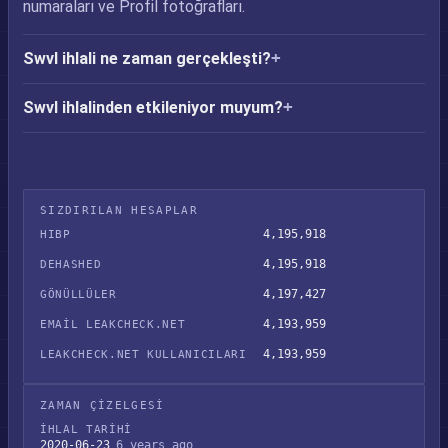
numaraları ve Profil fotoğrafları.
Swvl ihlali ne zaman gerçekleşti?
Swvl ihlalinden etkileniyor muyum?
SIZDIRILAN HESAPLAR
4,195,918
HIBP
4,195,918
DEHASHED
4,197,427
GÖNÜLLÜLER
4,193,959
EMAIL LEAKCHECK.NET
4,193,959
LEAKCHECK.NET KULLANICILARI
ZAMAN ÇIZELGESI
İHLAL TARIHI
2020-06-23
6 years ago