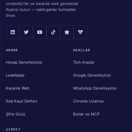
combolist'ler ve karanlık web genelinde
ifşanızı bulun — saldırganlar bulmadan
önce.
ARAMA
ARAÇLAR
Hesap Denetleyicisi
Tüm Araçlar
LeakRadar
Google Denetleyicisi
Karanlık Web
WhatsApp Denetleyicisi
İhlal Kayıt Defteri
Chrome Uzantısı
Şifre Gücü
Botlar ve MCP
ŞIRKET