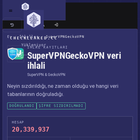
Klasik site
Ev
/
İhlaller
/
SuperVPNGeckoVPN
CHECKLEAKED.CC
Yükleniyor
İHLAL KAYITLARI
SuperVPNGeckoVPN veri
ihlali
SuperVPN & GeckoVPN
Neyin sızdırıldığı, ne zaman olduğu ve hangi veri
tabanlarının doğruladığı.
DOĞRULANDI
ŞIFRE SIZDIRILMADI
HESAP
20,339,937