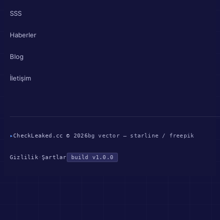
SSS
Haberler
Blog
İletişim
▸
CheckLeaked.cc © 2026
bg vector — starline / freepik
Gizlilik
·
Şartlar
build v1.0.0