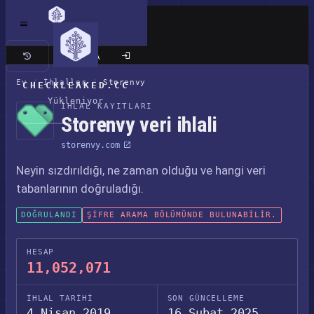
Klasik site
Ev
/
İhlaller
/
Storenvy
CHECKLEAKED.CC
Yükleniyor
İHLAL KAYITLARI
Storenvy veri ihlali
storenvy.com
Neyin sızdırıldığı, ne zaman olduğu ve hangi veri
tabanlarının doğruladığı.
DOĞRULANDI
ŞIFRE ARAMA BÖLÜMÜNDE BULUNABILIR.
HESAP
11,052,071
İHLAL TARIHI
SON GÜNCELLEME
4 Nisan 2019
16 Şubat 2025