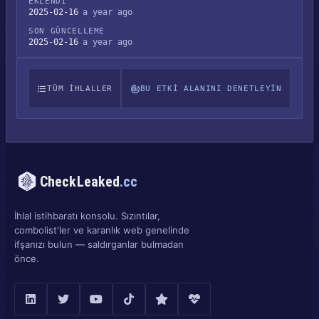
EKLENDI
2025-02-16
a year ago
SON GÜNCELLEME
2025-02-16
a year ago
TÜM IHLALLER
BU ETKI ALANINI DENETLEYIN
CheckLeaked
.cc
İhlal istihbaratı konsolu. Sızıntılar,
combolist'ler ve karanlık web genelinde
ifşanızı bulun — saldırganlar bulmadan
önce.