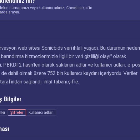
kilendiniz mi?
elefon numaranızı veya kullanıcı adınızı CheckLeaked’in
larda arayın.
rvasyon web sitesi Sonicbids veri ihlali yaşadı. Bu durumun neden
arındırma hizmetlerimizle ilgili bir veri gizliliği olayı" olarak
lali, PBKDF2 hash'leri olarak saklanan adlar ve kullanıcı adları, e-po
r de dahil olmak üzere 752 bin kullanıcı kaydını içeriyordu. Veriler
arafından sağlandı: ihlal tabanı.şifre.
 Bilgiler
mler
Şifreler
Kullanıcı adları
ması