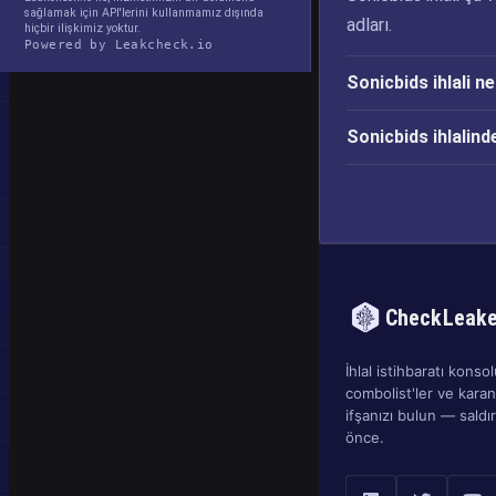
sağlamak için API'lerini kullanmamız dışında
adları.
hiçbir ilişkimiz yoktur.
Powered by Leakcheck.io
Sonicbids ihlali 
Sonicbids ihlalin
CheckLeak
İhlal istihbaratı konsolu
combolist'ler ve kara
ifşanızı bulun — sald
önce.