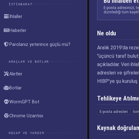
Bu ihlalden et
İSTIHBARAT
E-posta adresinizi, t
dizinlediği tüm kayıt
İhlaller
Haberler
Ne oldu
Parolanız yeterince güçlü mü?
Aralık 2019'da reze
"üçüncü taraf bulut b
ARAÇLAR VE BOTLAR
açıkladılar. Veri ih
adresleri ve şifrele
Aletler
HIBP'ye şu kuruluş t
Botlar
Tehlikeye Atılmış
WormGPT Bot
E-posta adresleri
İsi
Chrome Uzantısı
Kaynak doğrula
HESAP VE YARDIM