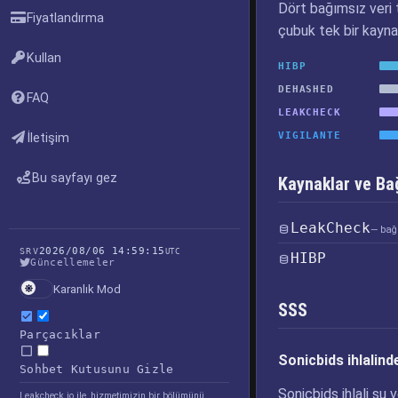
Dört bağımsız veri t
Fiyatlandırma
çubuk tek bir kayna
Kullan
HIBP
DEHASHED
FAQ
LEAKCHECK
VIGILANTE
İletişim
Bu sayfayı gez
Kaynaklar ve Bağ
LeakCheck
— bağl
2026/08/06 14:59:15
SRV
UTC
HIBP
Güncellemeler
Karanlık Mod
SSS
Parçacıklar
Sonicbids ihlalinde
Sohbet Kutusunu Gizle
Sonicbids ihlali şu v
Leakcheck.io ile, hizmetimizin bir bölümünü