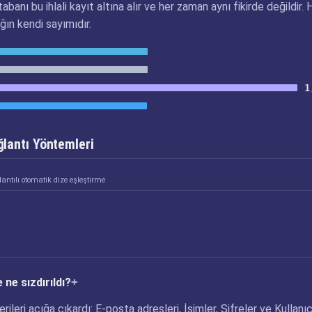
abanı bu ihlali kayıt altına alır ve her zaman aynı fikirde değildir. 
ğın kendi sayımıdır.
1
lantı Yöntemleri
antılı otomatik dize eşleştirme
 ne sızdırıldı?
erileri açığa çıkardı: E-posta adresleri, İsimler, Şifreler ve Kullanıc