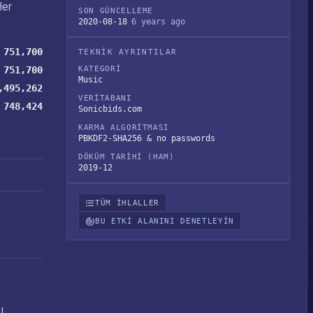
Her
SON GÜNCELLEME
2020-08-18
6 years ago
751,700
TEKNIK AYRINTILAR
751,700
KATEGORI
Music
,495,262
VERITABANI
748,424
Sonicbids.com
KARMA ALGORITMASI
PBKDF2-SHA256 & no passwords
DÖKÜM TARIHI (HAM)
2019-12
TÜM IHLALLER
BU ETKI ALANINI DENETLEYIN
ı