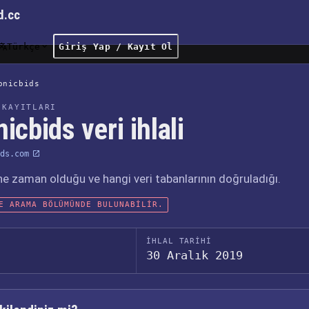
d.cc
Türkçe
Giriş Yap / Kayıt Ol
onicbids
 KAYITLARI
icbids veri ihlali
ds.com
, ne zaman olduğu ve hangi veri tabanlarının doğruladığı.
E ARAMA BÖLÜMÜNDE BULUNABILIR.
İHLAL TARIHI
30 Aralık 2019