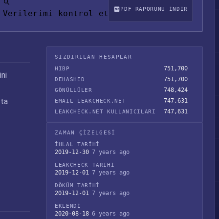
PDF RAPORUNU INDIR
Verilerimi kontrol et
SIZDIRILAN HESAPLAR
751,700
HIBP
ini
751,700
DEHASHED
748,424
GÖNÜLLÜLER
sta
747,631
EMAIL LEAKCHECK.NET
747,631
LEAKCHECK.NET KULLANICILARI
ZAMAN ÇIZELGESI
İHLAL TARIHI
2019-12-30
7 years ago
LEAKCHECK TARIHI
2019-12-01
7 years ago
DÖKÜM TARIHI
2019-12-01
7 years ago
EKLENDI
2020-08-18
6 years ago