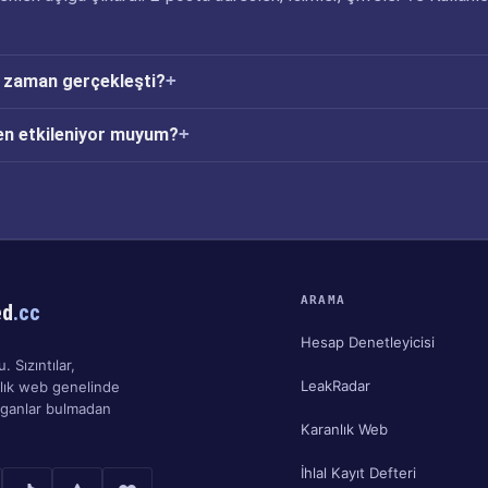
ne zaman gerçekleşti?
den etkileniyor muyum?
ARAMA
ed
.cc
Hesap Denetleyicisi
. Sızıntılar,
LeakRadar
nlık web genelinde
ırganlar bulmadan
Karanlık Web
İhlal Kayıt Defteri