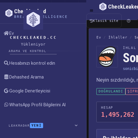
CheckLeake
CheckLeaked
BREACH INTELLIGENCE
Klasik site
Ev
CHECKLEAKED.CC
Ev
/
İhlaller
/
S
Yükleniyor
İHLAL
ARAMA VE KONTROL
Son
Hesabınızı kontrol edin
sonicbi
Dehashed Arama
Neyin sızdırıldığı
Google Denetleyicisi
DOĞRULANDI
ŞIFR
WhatsApp Profil Bilgilerini Al
HESAP
1,495,262
YENİ
LEAKRADAR