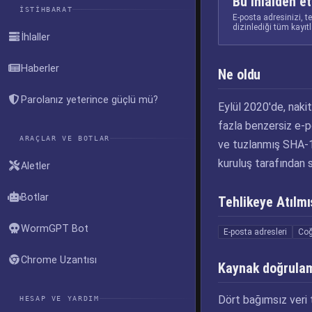
Bu ihlalden et
İSTIHBARAT
E-posta adresinizi, t
dizinlediği tüm kayıt
İhlaller
Haberler
Ne oldu
Parolanız yeterince güçlü mü?
Eylül 2020'de, naki
fazla benzersiz e-po
ARAÇLAR VE BOTLAR
ve tuzlanmış SHA-1 
kuruluş tarafından
Aletler
Botlar
Tehlikeye Atılmış
WormGPT Bot
E-posta adresleri
Coğ
Chrome Uzantısı
Kaynak doğrula
Dört bağımsız veri t
HESAP VE YARDIM