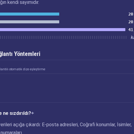
ğın kendi sayımıdır.
20
20
41
k
lantı Yöntemleri
antılı otomatik dize eşleştirme
 ne sızdırıldı?
erileri açığa çıkardı: E-posta adresleri, Coğrafi konumlar, İsimler,
 numaraları.