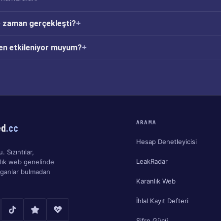
e zaman gerçekleşti?
en etkileniyor muyum?
ARAMA
ed
.cc
Hesap Denetleyicisi
. Sızıntılar,
LeakRadar
nlık web genelinde
ırganlar bulmadan
Karanlık Web
İhlal Kayıt Defteri
Şifre Gücü