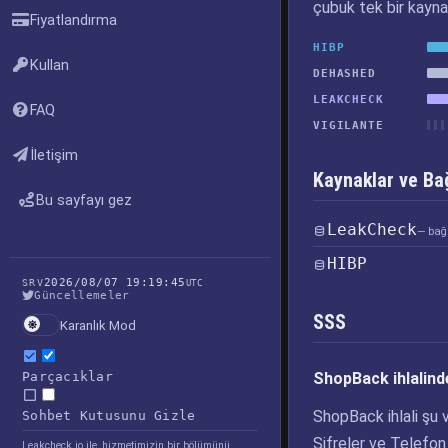
çubuk tek bir kayna
Fiyatlandırma
HIBP
Kullan
DEHASHED
LEAKCHECK
FAQ
VIGILANTE
İletişim
Kaynaklar ve Bağ
Bu sayfayı gez
LeakCheck
— bağl
HIBP
2026/08/07 19:19:45
SRV
UTC
Güncellemeler
SSS
Karanlık Mod
Parçacıklar
ShopBack ihlalinde
ShopBack ihlali şu v
Sohbet Kutusunu Gizle
Şifreler ve Telefon
Leakcheck.io ile, hizmetimizin bir bölümünü