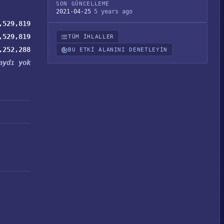
SON GÜNCELLEME
2021-04-25
5 years ago
,529,819
,529,819
TÜM IHLALLER
,252,288
BU ETKI ALANINI DENETLEYIN
aydı yok