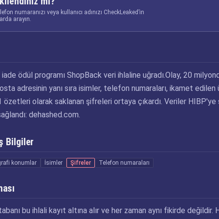
kilendiniz mi?
elefon numaranızı veya kullanıcı adınızı CheckLeaked’in
larda arayın.
t iade ödül programı ShopBack veri ihlaline uğradı.Olay, 20 milyon
sta adresinin yanı sıra isimler, telefon numaraları, ikamet edilen 
özetleri olarak saklanan şifreleri ortaya çıkardı. Veriler HIBP'ye
 sağlandı: dehashed.com.
 Bilgiler
rafi konumlar
İsimler
Şifreler
Telefon numaraları
ması
abanı bu ihlali kayıt altına alır ve her zaman aynı fikirde değildir. 