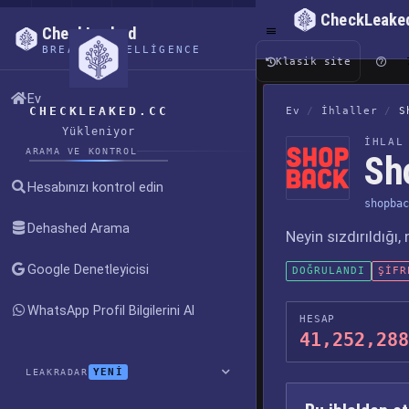
CheckLeake
CheckLeaked
BREACH INTELLIGENCE
Klasik site
Ev
CHECKLEAKED.CC
Ev
/
İhlaller
/
S
Yükleniyor
İHLAL
ARAMA VE KONTROL
Sho
Hesabınızı kontrol edin
shopbac
Dehashed Arama
Neyin sızdırıldığı
Google Denetleyicisi
DOĞRULANDI
ŞIFR
WhatsApp Profil Bilgilerini Al
HESAP
41,252,288
YENİ
LEAKRADAR