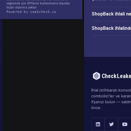
sağlamak için API'lerini kullanmamız dışında
hiçbir ilişkimiz yoktur.
Powered by Leakcheck.io
ShopBack ihlali n
ShopBack ihlalind
CheckLeak
İhlal istihbaratı konsolu
combolist'ler ve kara
ifşanızı bulun — sald
önce.