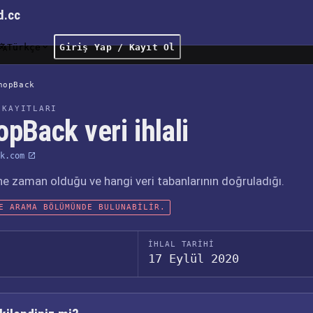
d.cc
Türkçe
Giriş Yap / Kayıt Ol
hopBack
 KAYITLARI
pBack veri ihlali
k.com
, ne zaman olduğu ve hangi veri tabanlarının doğruladığı.
E ARAMA BÖLÜMÜNDE BULUNABILIR.
İHLAL TARIHI
17 Eylül 2020