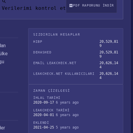
PDF RAPORUNU INDIR
Verilerimi kontrol et
SIZDIRILAN HESAPLAR
20,529,81
HIBP
dan
9
20,529,81
DEHASHED
ülke
9
 şu
20,626,14
EMAIL LEAKCHECK.NET
4
20,626,14
LEAKCHECK.NET KULLANICILARI
4
ZAMAN ÇIZELGESI
İHLAL TARIHI
2020-09-17
6 years ago
LEAKCHECK TARIHI
2020-04-01
6 years ago
EKLENDI
Her
2021-04-25
5 years ago