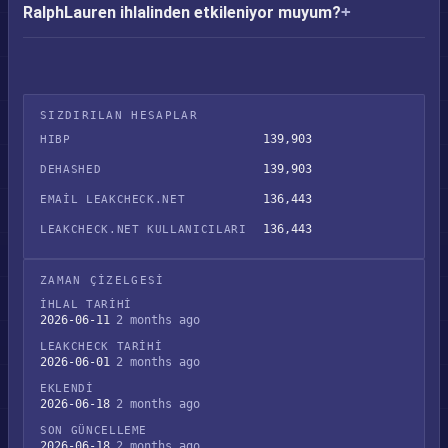
RalphLauren ihlalinden etkileniyor muyum?
SIZDIRILAN HESAPLAR
139,903
HIBP
139,903
DEHASHED
136,443
EMAIL LEAKCHECK.NET
136,443
LEAKCHECK.NET KULLANICILARI
ZAMAN ÇIZELGESI
İHLAL TARIHI
2026-06-11
2 months ago
LEAKCHECK TARIHI
2026-06-01
2 months ago
EKLENDI
2026-06-18
2 months ago
SON GÜNCELLEME
2026-06-18
2 months ago