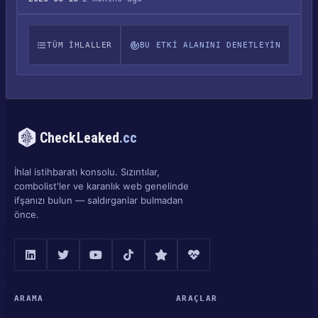
TÜM IHLALLER
BU ETKI ALANINI DENETLEYIN
CheckLeaked
.cc
İhlal istihbaratı konsolu. Sızıntılar,
combolist'ler ve karanlık web genelinde
ifşanızı bulun — saldırganlar bulmadan
önce.
ARAMA
ARAÇLAR