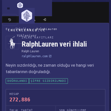
Klasik site
Ev
/
İhlaller
/
RalphLauren
CHECKLEAKED.CC
Yükleniyor
İHLAL KAYITLARI
RalphLauren veri ihlali
Ralph Lauren
ralphlauren.com
Neyin sızdırıldığı, ne zaman olduğu ve hangi veri
tabanlarının doğruladığı.
DOĞRULANDI
ŞIFRE SIZDIRILMADI
HESAP
272,886
İHLAL TARIHI
SON GÜNCELLEME