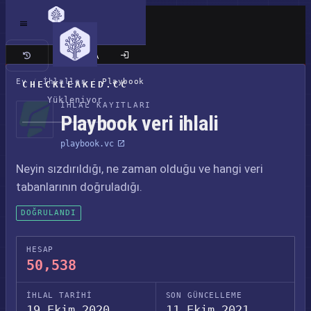
Klasik site
Ev
/
İhlaller
/
Playbook
CHECKLEAKED.CC
Yükleniyor
İHLAL KAYITLARI
Playbook veri ihlali
playbook.vc
Neyin sızdırıldığı, ne zaman olduğu ve hangi veri
tabanlarının doğruladığı.
DOĞRULANDI
HESAP
50,538
İHLAL TARIHI
SON GÜNCELLEME
19 Ekim 2020
11 Ekim 2021