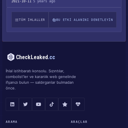
2021-10-11
5 years ago
TÜM IHLALLER
BU ETKI ALANINI DENETLEYIN
CheckLeaked
.cc
İhlal istihbaratı konsolu. Sızıntılar,
combolist'ler ve karanlık web genelinde
ifşanızı bulun — saldırganlar bulmadan
önce.
ARAMA
ARAÇLAR