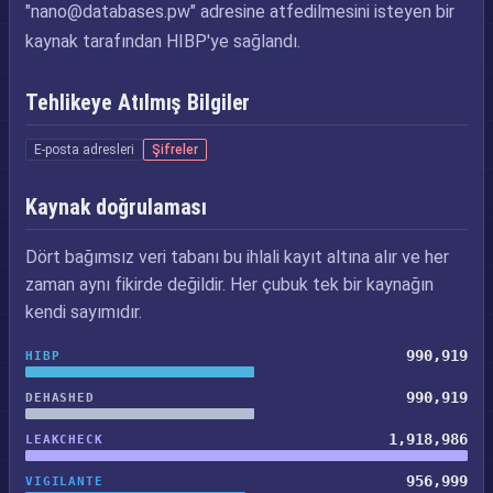
"
nano@databases.pw
" adresine atfedilmesini isteyen bir
kaynak tarafından HIBP'ye sağlandı.
Tehlikeye Atılmış Bilgiler
E-posta adresleri
Şifreler
Kaynak doğrulaması
Dört bağımsız veri tabanı bu ihlali kayıt altına alır ve her
zaman aynı fikirde değildir. Her çubuk tek bir kaynağın
kendi sayımıdır.
990,919
HIBP
990,919
DEHASHED
1,918,986
LEAKCHECK
956,999
VIGILANTE