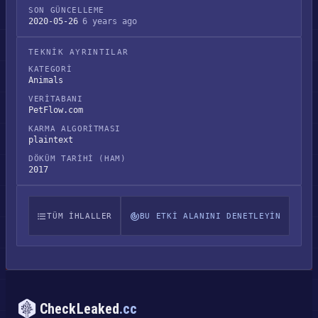
SON GÜNCELLEME
2020-05-26
6 years ago
TEKNIK AYRINTILAR
KATEGORI
Animals
VERITABANI
PetFlow.com
KARMA ALGORITMASI
plaintext
DÖKÜM TARIHI (HAM)
2017
TÜM IHLALLER
BU ETKI ALANINI DENETLEYIN
CheckLeaked
.cc