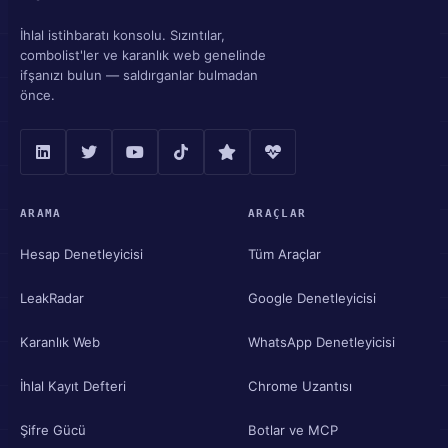
İhlal istihbaratı konsolu. Sızıntılar,
combolist'ler ve karanlık web genelinde
ifşanızı bulun — saldırganlar bulmadan
önce.
ARAMA
ARAÇLAR
Hesap Denetleyicisi
Tüm Araçlar
LeakRadar
Google Denetleyicisi
Karanlık Web
WhatsApp Denetleyicisi
İhlal Kayıt Defteri
Chrome Uzantısı
Şifre Gücü
Botlar ve MCP