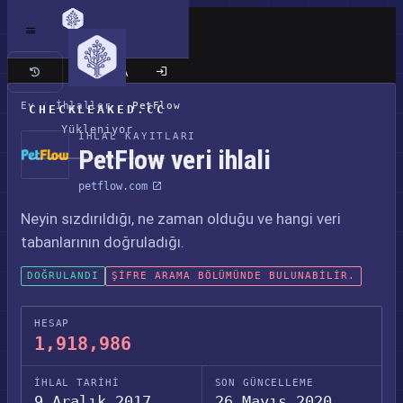
Klasik site
Ev
/
İhlaller
/
PetFlow
CHECKLEAKED.CC
Yükleniyor
İHLAL KAYITLARI
PetFlow veri ihlali
petflow.com
Neyin sızdırıldığı, ne zaman olduğu ve hangi veri
tabanlarının doğruladığı.
DOĞRULANDI
ŞIFRE ARAMA BÖLÜMÜNDE BULUNABILIR.
HESAP
1,918,986
İHLAL TARIHI
SON GÜNCELLEME
9 Aralık 2017
26 Mayıs 2020