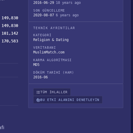
2016-06-29
10 years ago
SON GÜNCELLEME
2020-08-07
6 years ago
149,830
149,830
TEKNIK AYRINTILAR
101,142
KATEGORI
Religion & Dating
170,583
VERITABANI
MuslimMatch.com
KARMA ALGORITMASI
MD5
DÖKÜM TARIHI (HAM)
2016-06
TÜM IHLALLER
BU ETKI ALANINI DENETLEYIN
afi