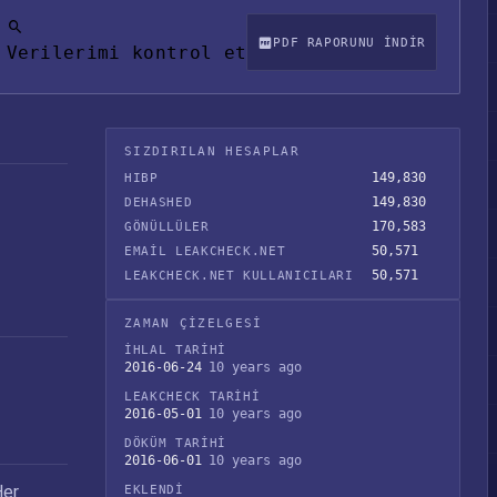
PDF RAPORUNU INDIR
Verilerimi kontrol et
SIZDIRILAN HESAPLAR
149,830
HIBP
149,830
DEHASHED
170,583
GÖNÜLLÜLER
50,571
EMAIL LEAKCHECK.NET
50,571
LEAKCHECK.NET KULLANICILARI
ZAMAN ÇIZELGESI
İHLAL TARIHI
2016-06-24
10 years ago
LEAKCHECK TARIHI
2016-05-01
10 years ago
DÖKÜM TARIHI
2016-06-01
10 years ago
Her
EKLENDI