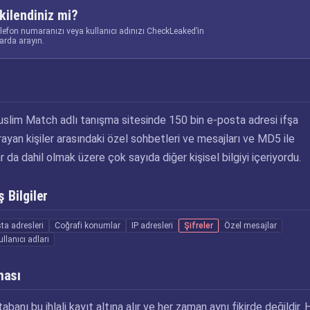
kilendiniz mi?
elefon numaranızı veya kullanıcı adınızı CheckLeaked’in
larda arayın.
slim Match adlı tanışma sitesinde 150 bin e-posta adresi ifşa
i arayan kişiler arasındaki özel sohbetleri ve mesajları ve MD5 ile
r da dahil olmak üzere çok sayıda diğer kişisel bilgiyi içeriyordu.
 Bilgiler
ta adresleri
Coğrafi konumlar
IP adresleri
Şifreler
Özel mesajlar
ullanıcı adları
ması
abanı bu ihlali kayıt altına alır ve her zaman aynı fikirde değildir. 