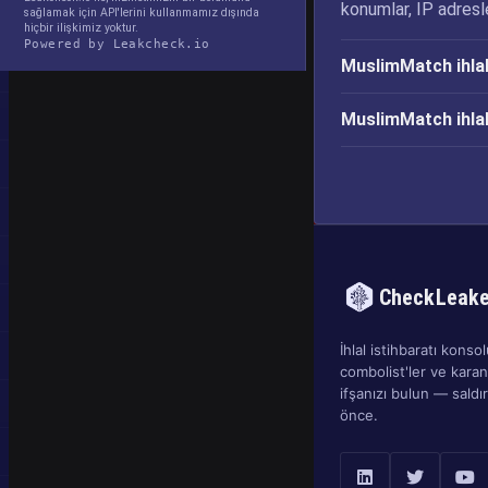
konumlar, IP adresler
sağlamak için API'lerini kullanmamız dışında
hiçbir ilişkimiz yoktur.
Powered by Leakcheck.io
MuslimMatch ihlal
MuslimMatch ihla
CheckLeak
İhlal istihbaratı konsolu
combolist'ler ve kara
ifşanızı bulun — sald
önce.