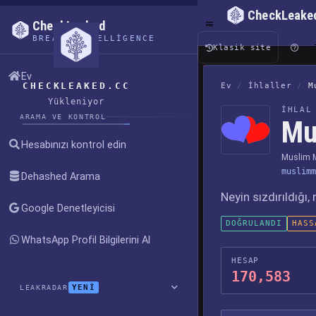
CheckLeake
CheckLeaked
BREACH INTELLIGENCE
Klasik site
Ev
CHECKLEAKED.CC
Ev
/
İhlaller
/
M
Yükleniyor
İHLAL
ARAMA VE KONTROL
Mu
Hesabınızı kontrol edin
Muslim 
muslimm
Dehashed Arama
Neyin sızdırıldığı
Google Denetleyicisi
DOĞRULANDI
HASS
WhatsApp Profil Bilgilerini Al
HESAP
170,583
YENİ
LEAKRADAR