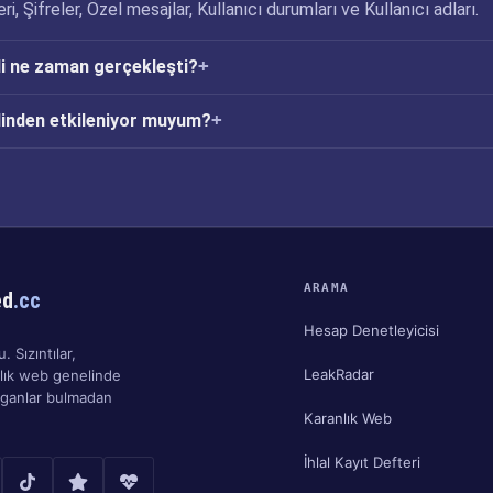
i, Şifreler, Özel mesajlar, Kullanıcı durumları ve Kullanıcı adları.
i ne zaman gerçekleşti?
linden etkileniyor muyum?
ARAMA
ed
.cc
Hesap Denetleyicisi
. Sızıntılar,
LeakRadar
nlık web genelinde
ırganlar bulmadan
Karanlık Web
İhlal Kayıt Defteri