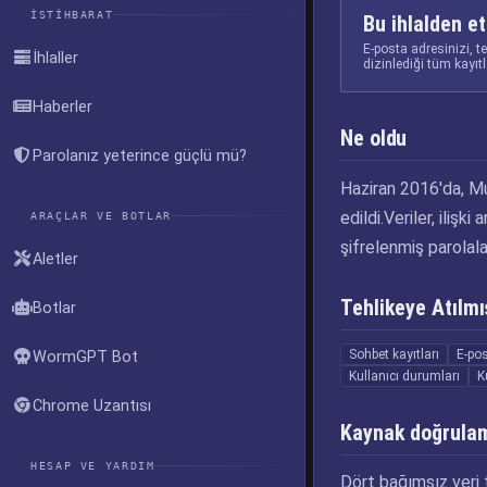
İSTIHBARAT
Bu ihlalden et
E-posta adresinizi, t
İhlaller
dizinlediği tüm kayıt
Haberler
Ne oldu
Parolanız yeterince güçlü mü?
Haziran 2016'da, Mu
edildi.Veriler, ilişk
ARAÇLAR VE BOTLAR
şifrelenmiş parolala
Aletler
Tehlikeye Atılmış
Botlar
Sohbet kayıtları
E-pos
WormGPT Bot
Kullanıcı durumları
K
Chrome Uzantısı
Kaynak doğrula
HESAP VE YARDIM
Dört bağımsız veri t