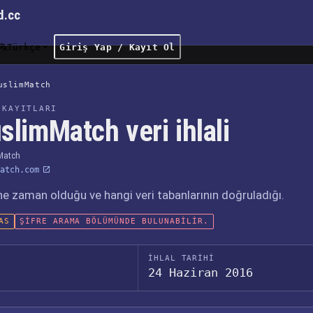
d.cc
Türkçe
Giriş Yap / Kayıt Ol
uslimMatch
 KAYITLARI
slimMatch veri ihlali
Match
atch.com
, ne zaman olduğu ve hangi veri tabanlarının doğruladığı.
AS
ŞIFRE ARAMA BÖLÜMÜNDE BULUNABILIR.
İHLAL TARIHI
24 Haziran 2016