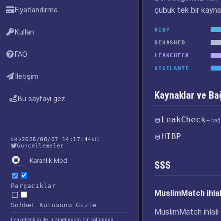
çubuk tek bir kayna
Fiyatlandırma
HIBP
Kullan
DEHASHED
FAQ
LEAKCHECK
VIGILANTE
İletişim
Kaynaklar ve Bağ
Bu sayfayı gez
LeakCheck
— bağl
HIBP
2026/08/07 14:17:44
SRV
UTC
Güncellemeler
Karanlık Mod
SSS
Parçacıklar
MuslimMatch ihlali
Sohbet Kutusunu Gizle
MuslimMatch ihlali ş
Leakcheck.io ile, hizmetimizin bir bölümünü